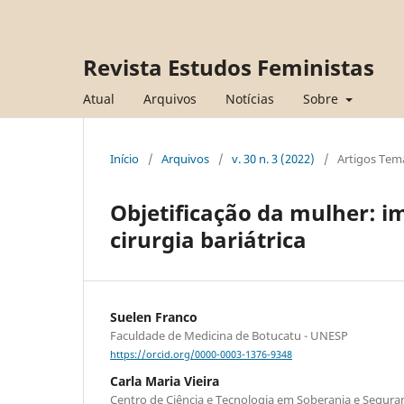
Revista Estudos Feministas
Atual
Arquivos
Notícias
Sobre
Início
/
Arquivos
/
v. 30 n. 3 (2022)
/
Artigos Tem
Objetificação da mulher: i
cirurgia bariátrica
Suelen Franco
Faculdade de Medicina de Botucatu - UNESP
https://orcid.org/0000-0003-1376-9348
Carla Maria Vieira
Centro de Ciência e Tecnologia em Soberania e Seguran