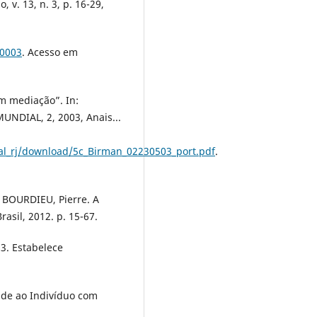
 v. 13, n. 3, p. 16-29,
00003
. Acesso em
m mediação”. In:
DIAL, 2, 2003, Anais...
al_rj/download/5c_Birman_02230503_port.pdf
.
 BOURDIEU, Pierre. A
asil, 2012. p. 15-67.
13. Estabelece
dade ao Indivíduo com