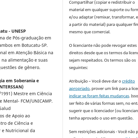
Compartilhar (copiar e redistribuir o
material em qualquer suporte ou for
e/ou adaptar (remixar, transformar, e 
a partir do material) para qualquer fi
catu - UNESP
mesmo que comercial.
ama de Pós-graduação em
ambos em Botucatu-SP.
O licenciante não pode revogar estes
onal em Atenção Básica na
direitos desde que os termos da licen
 na alimentação e suas
sejam respeitados. Os termos são os
questões de gênero.
seguintes:
gia em Soberania e
Atribuição – Você deve dar o
crédito
(INTERSSAN)
apropriado
, prover um link para a lic
/1991) Mestre em Ciência
indicar se foram feitas mudanças
. Is
de Mental- FCM/UNICAMP.
ser feito de várias formas sem, no ent
Salud
sugerir que o licenciador (ou licencian
os de Apoio ao
tenha aprovado o uso em questão.
tro de Ciência e
 e Nutricional da
Sem restrições adicionais - Você não 