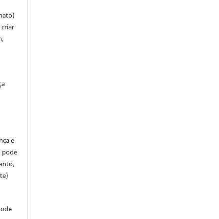
mato)
criar
m,
ça
ença e
so pode
anto,
te)
pode