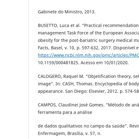
Gabinete do Ministro, 2013.
BUSETTO, Luca et al. “Practical recommendations
management Task Force of the European Associat
obesity for the post-bariatric surgery medical
Facts, Basel, v. 10, p. 597-632, 2017. Disponível 
https://www.ncbi.nlm.nih.gov/pmc/articles/PM
10.1159/000481825. Acesso em 10/01/2020.
CALOGERO, Raquel M. “Objetification theory, self
image”. In: CASH, Thomas. Encyclopedia of bo
appearance. San Diego: Elsevier, 2012. p. 574-58
CAMPOS, Claudinei José Gomes. “Método de aná
ferramenta para a análise
de dados qualitativos no campo da saúde”. Revis
Enfermagem, Brasília, v. 57, n.