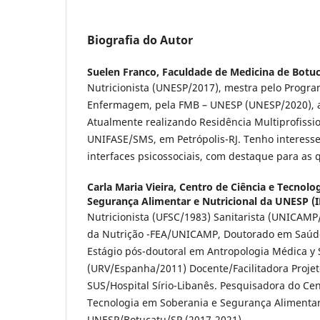
Biografia do Autor
Suelen Franco,
Faculdade de Medicina de Botu
Nutricionista (UNESP/2017), mestra pelo Progr
Enfermagem, pela FMB – UNESP (UNESP/2020), 
Atualmente realizando Residência Multiprofissi
UNIFASE/SMS, em Petrópolis-RJ. Tenho interesse
interfaces psicossociais, com destaque para as 
Carla Maria Vieira,
Centro de Ciência e Tecnolo
Segurança Alimentar e Nutricional da UNESP 
Nutricionista (UFSC/1983) Sanitarista (UNICAMP
da Nutrição -FEA/UNICAMP, Doutorado em Saú
Estágio pós-doutoral em Antropologia Médica y 
(URV/Espanha/2011) Docente/Facilitadora Projet
SUS/Hospital Sírio-Libanês. Pesquisadora do Cen
Tecnologia em Soberania e Segurança Alimentar
UNESP/Botucatu/SP (2017-2021)