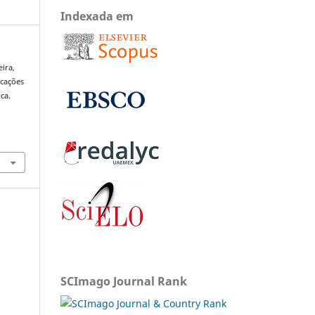
Indexada em
eira,
icações
ca.
SCImago Journal Rank