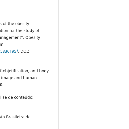
 of the obesity
ion for the study of
 management”. Obesity
em
C5836195/
. DOI:
-objetification, and body
dy image and human
0.
lise de conteúdo:
ta Brasileira de