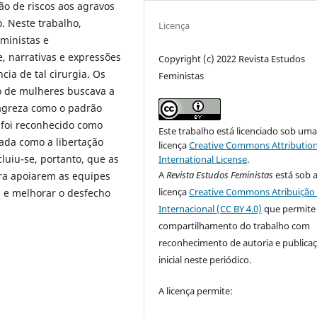
ão de riscos aos agravos
. Neste trabalho,
Licença
eministas e
e, narrativas e expressões
Copyright (c) 2022 Revista Estudos
ia de tal cirurgia. Os
Feministas
o de mulheres buscava a
magreza como o padrão
 foi reconhecido como
Este trabalho está licenciado sob um
ada como a libertação
licença
Creative Commons Attribution
luiu-se, portanto, que as
International License
.
A
Revista Estudos Feministas
está sob 
ra apoiarem as equipes
licença
Creative Commons Atribuição 
s e melhorar o desfecho
Internacional (CC BY 4.0)
que permite
compartilhamento do trabalho com
reconhecimento de autoria e publica
inicial neste periódico.
A licença permite: