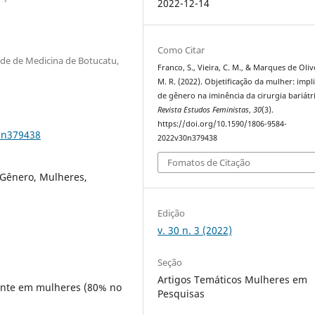
2022-12-14
Como Citar
e de Medicina de Botucatu,
Franco, S., Vieira, C. M., & Marques de Oliv
M. R. (2022). Objetificação da mulher: impl
de gênero na iminência da cirurgia bariátri
Revista Estudos Feministas
,
30
(3).
https://doi.org/10.1590/1806-9584-
0n379438
2022v30n379438
Fomatos de Citação
 Gênero, Mulheres,
Edição
v. 30 n. 3 (2022)
Seção
Artigos Temáticos Mulheres em
mente em mulheres (80% no
Pesquisas