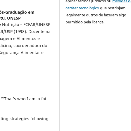
aplicar termos jurídicos ou
medidas d
caráter tecnológico
que restrinjam
ós-Graduação em
legalmente outros de fazerem algo
atu, UNESP
permitido pela licença.
 e Nutrição – FCFAR/UNESP
AR/USP (1998). Docente na
agem e Alimentos e
dicina, coordenadora do
 Segurança Alimentar e
‘That’s who I am: a fat
ting strategies following