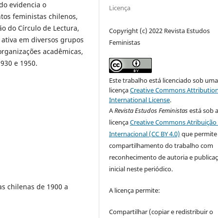
do evidencia o
Licença
os feministas chilenos,
o do Círculo de Lectura,
Copyright (c) 2022 Revista Estudos
 ativa em diversos grupos
Feministas
organizações acadêmicas,
1930 e 1950.
Este trabalho está licenciado sob um
licença
Creative Commons Attribution
International License
.
A
Revista Estudos Feministas
está sob 
licença
Creative Commons Atribuição 
Internacional (CC BY 4.0)
que permite
compartilhamento do trabalho com
reconhecimento de autoria e publica
inicial neste periódico.
as chilenas de 1900 a
A licença permite:
Compartilhar (copiar e redistribuir o