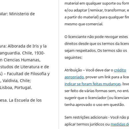
material em qualquer suporte ou for
e/ou adaptar (remixar, transformar, e 
Mar: Ministerio de
a partir do material) para qualquer fi
mesmo que comercial.
O licenciante não pode revogar estes
direitos desde que os termos da licen
ra: Alborada de Iris y la
sejam respeitados. Os termos são os
anguardia. Chile, 1930-
seguintes:
en Ciencias Humanas,
tudos de Literatura e de
Atribuição – Você deve dar o
crédito
 – Facultad de Filosofía y
apropriado
, prover um link para a lic
Valdivia, Chile;
indicar se foram feitas mudanças
. Is
Lisboa, Portugal.
ser feito de várias formas sem, no ent
sugerir que o licenciador (ou licencian
esa. La Escuela de los
tenha aprovado o uso em questão.
Sem restrições adicionais - Você não 
aplicar termos jurídicos ou
medidas d