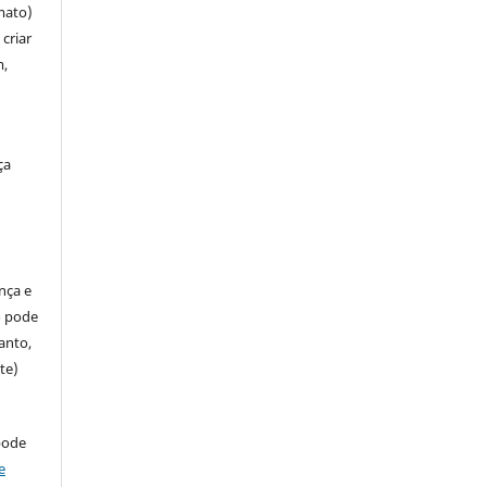
mato)
criar
m,
ça
ença e
so pode
anto,
te)
pode
e