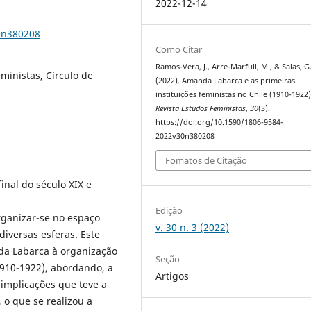
2022-12-14
0n380208
Como Citar
Ramos-Vera, J., Arre-Marfull, M., & Salas, G
ministas, Círculo de
(2022). Amanda Labarca e as primeiras
instituições feministas no Chile (1910-1922)
Revista Estudos Feministas
,
30
(3).
https://doi.org/10.1590/1806-9584-
2022v30n380208
Fomatos de Citação
inal do século XIX e
Edição
rganizar-se no espaço
v. 30 n. 3 (2022)
iversas esferas. Este
da Labarca à organização
Seção
1910-1922), abordando, a
Artigos
 implicações que teve a
 o que se realizou a