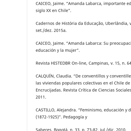
CAICEO, Jaime. “Amanda Labarca, importante ed
siglo XX en Chile”.
Cadernos de História da Educação, Uberlândia, v.
set./dez. 2015a.
CAICEO, Jaime. “Amanda Labarca: Su preocupación
educación y la mujer”.
Revista HISTEDBR On-line, Campinas, v. 15, n. 64,
CALQUÍN, Claudia. “De conventillos y conventill
las viviendas populares colectivas en el Chile de 
Encrucijadas. Revista Crítica de Ciencias Sociales,
2011.
CASTILLO, Alejandra. “Feminismo, educación y 
(1872-1925)”. Pedagogía y
Saberes, Bogotá, n. 33, p. 73-82, jul./dic. 2010.