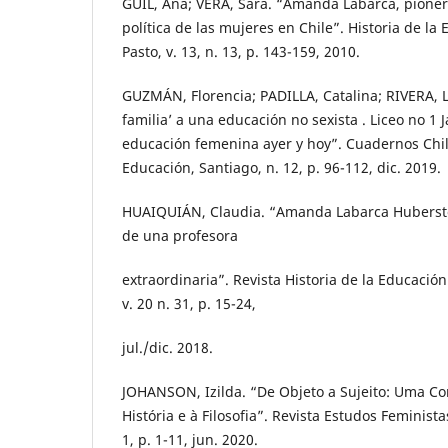
GUIL, Ana; VERA, Sara. “Amanda Labarca, pionera
política de las mujeres en Chile”. Historia de l
Pasto, v. 13, n. 13, p. 143-159, 2010.
GUZMÁN, Florencia; PADILLA, Catalina; RIVERA, L
familia’ a una educación no sexista . Liceo no 1 J
educación femenina ayer y hoy”. Cuadernos Chil
Educación, Santiago, n. 12, p. 96-112, dic. 2019.
HUAIQUIÁN, Claudia. “Amanda Labarca Hubersto
de una profesora
extraordinaria”. Revista Historia de la Educació
v. 20 n. 31, p. 15-24,
jul./dic. 2018.
JOHANSON, Izilda. “De Objeto a Sujeito: Uma Co
História e à Filosofia”. Revista Estudos Feministas
1, p. 1-11, jun. 2020.