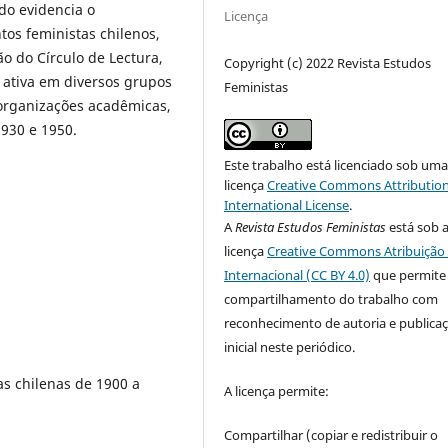
do evidencia o
Licença
os feministas chilenos,
o do Círculo de Lectura,
Copyright (c) 2022 Revista Estudos
 ativa em diversos grupos
Feministas
organizações acadêmicas,
1930 e 1950.
Este trabalho está licenciado sob um
licença
Creative Commons Attribution
International License
.
A
Revista Estudos Feministas
está sob 
licença
Creative Commons Atribuição 
Internacional (CC BY 4.0)
que permite
compartilhamento do trabalho com
reconhecimento de autoria e publica
inicial neste periódico.
as chilenas de 1900 a
A licença permite:
Compartilhar (copiar e redistribuir o