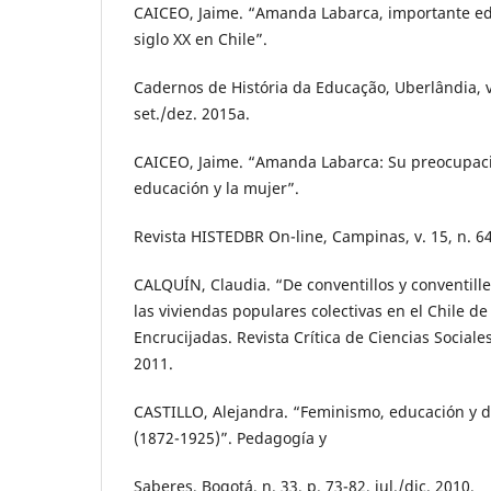
CAICEO, Jaime. “Amanda Labarca, importante ed
siglo XX en Chile”.
Cadernos de História da Educação, Uberlândia, v.
set./dez. 2015a.
CAICEO, Jaime. “Amanda Labarca: Su preocupación
educación y la mujer”.
Revista HISTEDBR On-line, Campinas, v. 15, n. 64,
CALQUÍN, Claudia. “De conventillos y conventill
las viviendas populares colectivas en el Chile de 
Encrucijadas. Revista Crítica de Ciencias Sociales,
2011.
CASTILLO, Alejandra. “Feminismo, educación y 
(1872-1925)”. Pedagogía y
Saberes, Bogotá, n. 33, p. 73-82, jul./dic. 2010.