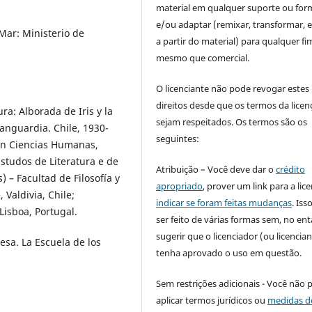
material em qualquer suporte ou for
e/ou adaptar (remixar, transformar, e 
Mar: Ministerio de
a partir do material) para qualquer fi
mesmo que comercial.
O licenciante não pode revogar estes
direitos desde que os termos da licen
ra: Alborada de Iris y la
sejam respeitados. Os termos são os
anguardia. Chile, 1930-
seguintes:
en Ciencias Humanas,
tudos de Literatura e de
Atribuição – Você deve dar o
crédito
 – Facultad de Filosofía y
apropriado
, prover um link para a lic
Valdivia, Chile;
indicar se foram feitas mudanças
. Is
Lisboa, Portugal.
ser feito de várias formas sem, no ent
sugerir que o licenciador (ou licencian
esa. La Escuela de los
tenha aprovado o uso em questão.
Sem restrições adicionais - Você não 
aplicar termos jurídicos ou
medidas d