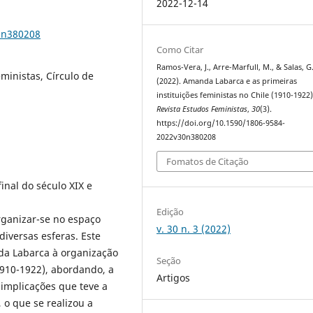
2022-12-14
0n380208
Como Citar
Ramos-Vera, J., Arre-Marfull, M., & Salas, G
ministas, Círculo de
(2022). Amanda Labarca e as primeiras
instituições feministas no Chile (1910-1922)
Revista Estudos Feministas
,
30
(3).
https://doi.org/10.1590/1806-9584-
2022v30n380208
Fomatos de Citação
inal do século XIX e
Edição
rganizar-se no espaço
v. 30 n. 3 (2022)
iversas esferas. Este
da Labarca à organização
Seção
1910-1922), abordando, a
Artigos
 implicações que teve a
 o que se realizou a