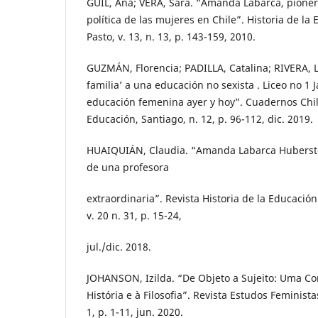
GUIL, Ana; VERA, Sara. “Amanda Labarca, pionera
política de las mujeres en Chile”. Historia de l
Pasto, v. 13, n. 13, p. 143-159, 2010.
GUZMÁN, Florencia; PADILLA, Catalina; RIVERA, L
familia’ a una educación no sexista . Liceo no 1 J
educación femenina ayer y hoy”. Cuadernos Chil
Educación, Santiago, n. 12, p. 96-112, dic. 2019.
HUAIQUIÁN, Claudia. “Amanda Labarca Hubersto
de una profesora
extraordinaria”. Revista Historia de la Educació
v. 20 n. 31, p. 15-24,
jul./dic. 2018.
JOHANSON, Izilda. “De Objeto a Sujeito: Uma Co
História e à Filosofia”. Revista Estudos Feministas
1, p. 1-11, jun. 2020.