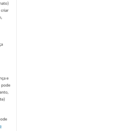
mato)
criar
m,
ça
ença e
so pode
anto,
te)
pode
e