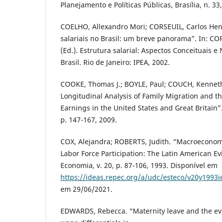
Planejamento e Políticas Públicas, Brasília, n. 33
COELHO, Allexandro Mori; CORSEUIL, Carlos Henr
salariais no Brasil: um breve panorama”. In: CO
(Ed.). Estrutura salarial: Aspectos Conceituais 
Brasil. Rio de Janeiro: IPEA, 2002.
COOKE, Thomas J.; BOYLE, Paul; COUCH, Kenneth;
Longitudinal Analysis of Family Migration and t
Earnings in the United States and Great Britain”
p. 147-167, 2009.
COX, Alejandra; ROBERTS, Judith. “Macroeconom
Labor Force Participation: The Latin American E
Economia, v. 20, p. 87-106, 1993. Disponível em
https://ideas.repec.org/a/udc/esteco/v20y1993
em 29/06/2021.
EDWARDS, Rebecca. “Maternity leave and the e