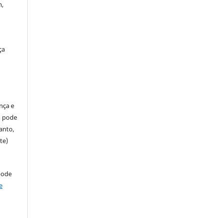
m,
ça
ença e
so pode
anto,
te)
pode
e