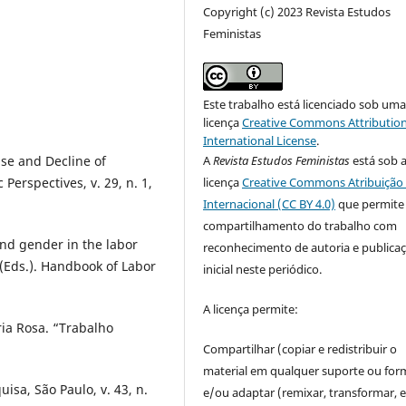
Copyright (c) 2023 Revista Estudos
Feministas
Este trabalho está licenciado sob um
licença
Creative Commons Attribution
International License
.
A
Revista Estudos Feministas
está sob 
e and Decline of
licença
Creative Commons Atribuição 
Perspectives, v. 29, n. 1,
Internacional (CC BY 4.0)
que permite
compartilhamento do trabalho com
nd gender in the labor
reconhecimento de autoria e publica
(Eds.). Handbook of Labor
inicial neste periódico.
A licença permite:
ia Rosa. “Trabalho
Compartilhar (copiar e redistribuir o
material em qualquer suporte ou for
isa, São Paulo, v. 43, n.
e/ou adaptar (remixar, transformar, e 