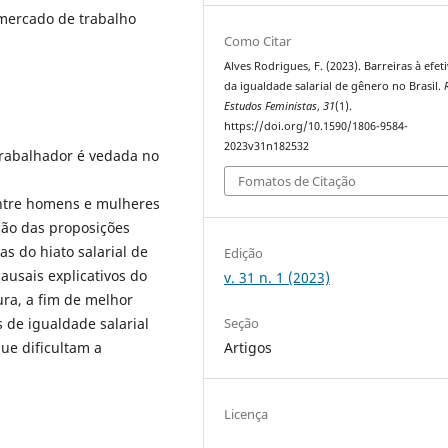
 mercado de trabalho
Como Citar
Alves Rodrigues, F. (2023). Barreiras à efet
da igualdade salarial de gênero no Brasil.
Estudos Feministas
,
31
(1).
https://doi.org/10.1590/1806-9584-
2023v31n182532
trabalhador é vedada no
Fomatos de Citação
 entre homens e mulheres
ção das proposições
as do hiato salarial de
Edição
ausais explicativos do
v. 31 n. 1 (2023)
ura, a fim de melhor
Seção
 de igualdade salarial
Artigos
ue dificultam a
.
Licença