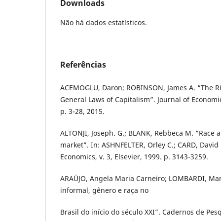
Downloads
Não há dados estatísticos.
Referências
ACEMOGLU, Daron; ROBINSON, James A. “The Ris
General Laws of Capitalism”. Journal of Economic 
p. 3-28, 2015.
ALTONJI, Joseph. G.; BLANK, Rebbeca M. “Race a
market”. In: ASHNFELTER, Orley C.; CARD, David 
Economics, v. 3, Elsevier, 1999. p. 3143-3259.
ARAÚJO, Angela Maria Carneiro; LOMBARDI, Mar
informal, gênero e raça no
Brasil do início do século XXI”. Cadernos de Pesqu