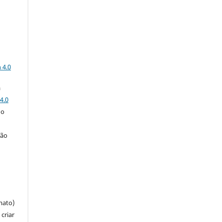
a
 4.0
a
4.0
 o
ção
mato)
criar