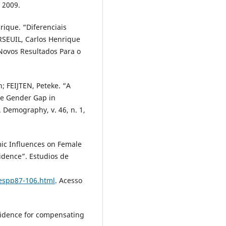
, 2009.
ique. “Diferenciais
RSEUIL, Carlos Henrique
e Novos Resultados Para o
 FEIJTEN, Peteke. “A
he Gender Gap in
. Demography, v. 46, n. 1,
ic Influences on Female
vidence”. Estudios de
iespp87-106.html
. Acesso
vidence for compensating