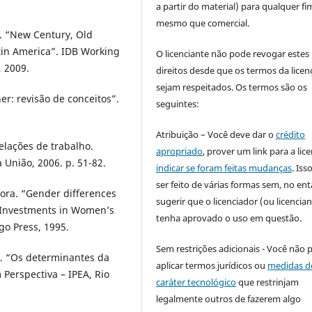
a partir do material) para qualquer fi
mesmo que comercial.
. “New Century, Old
tin America”. IDB Working
O licenciante não pode revogar estes
 2009.
direitos desde que os termos da licen
sejam respeitados. Os termos são os
r: revisão de conceitos”.
seguintes:
Atribuição – Você deve dar o
crédito
elações de trabalho.
apropriado
, prover um link para a lic
a União, 2006. p. 51-82.
indicar se foram feitas mudanças
. Is
ser feito de várias formas sem, no ent
ora. “Gender differences
sugerir que o licenciador (ou licencian
l. Investments in Women’s
tenha aprovado o uso em questão.
go Press, 1995.
Sem restrições adicionais - Você não 
. “Os determinantes da
aplicar termos jurídicos ou
medidas d
 Perspectiva – IPEA, Rio
caráter tecnológico
que restrinjam
legalmente outros de fazerem algo