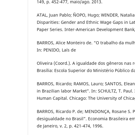
149, p. 452-477, maio/ago. 2013.
ATAL, Juan Pablo; ÑOPO, Hugo; WINDER, Natalia
Disparities: Gender and Ethnic Wage Gaps in La
Paper Series. Inter-American Development Bank,
BARROS, Alice Monteiro de. “O trabalho da mulhe
In: PENIDO, Laís de
Oliveira (Coord.). A igualdade dos gêneros nas r
Brasília: Escola Superior do Ministério Público d
BARROS, Ricardo; RAMOS, Lauro; SANTOS, Elean
in Brazilian labor Market”. In: SCHULTZ, T. Pau
Human Capital. Chicago: The University of Chica
BARROS, Ricardo P. de; MENDONÇA, Rosane S. P
desigualdade no Brasil”. Economia Brasileira em
de Janeiro, v. 2, p. 421-474, 1996.