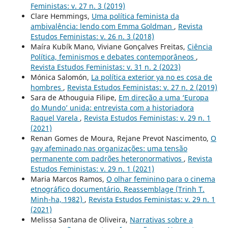
Feministas: v. 27 n. 3 (2019)
Clare Hemmings,
Uma política feminista da
ambivalência: lendo com Emma Goldman
,
Revista
Estudos Feministas: v. 26 n. 3 (2018)
Maíra Kubík Mano, Viviane Gonçalves Freitas,
Ciência
Política, feminismos e debates contemporâneos
,
Revista Estudos Feministas: v. 31 n. 2 (2023)
Mónica Salomón,
La política exterior ya no es cosa de
hombres
,
Revista Estudos Feministas: v. 27 n. 2 (2019)
Sara de Athouguia Filipe,
Em direção a uma ‘Europa
do Mundo’ unida: entrevista com a historiadora
Raquel Varela
,
Revista Estudos Feministas: v. 29 n. 1
(2021)
Renan Gomes de Moura, Rejane Prevot Nascimento,
O
gay afeminado nas organizações: uma tensão
permanente com padrões heteronormativos
,
Revista
Estudos Feministas: v. 29 n. 1 (2021)
Maria Marcos Ramos,
O olhar feminino para o cinema
etnográfico documentário. Reassemblage (Trinh T.
Minh-ha, 1982)
,
Revista Estudos Feministas: v. 29 n. 1
(2021)
Melissa Santana de Oliveira,
Narrativas sobre a