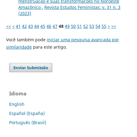
menstruação e suas transformações no Noroeste
Amazônico
,
Revista Estudos Feministas: v. 31 n. 3
(2023)
<<
<
41
42
43
44
45
46
47
48
49
50
51
52
53
54
55
>
>>
Você também pode
iniciar uma pesquisa avançada por
similaridade
para este artigo.
Enviar Submissão
Idioma
English
Español (España)
Português (Brasil)