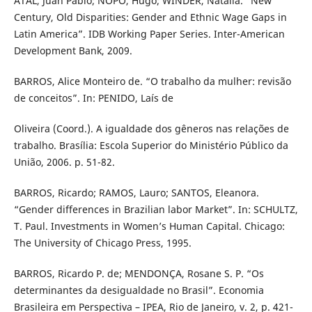
ATAL, Juan Pablo; ÑOPO, Hugo; WINDER, Natalia. “New
Century, Old Disparities: Gender and Ethnic Wage Gaps in
Latin America”. IDB Working Paper Series. Inter-American
Development Bank, 2009.
BARROS, Alice Monteiro de. “O trabalho da mulher: revisão
de conceitos”. In: PENIDO, Laís de
Oliveira (Coord.). A igualdade dos gêneros nas relações de
trabalho. Brasília: Escola Superior do Ministério Público da
União, 2006. p. 51-82.
BARROS, Ricardo; RAMOS, Lauro; SANTOS, Eleanora.
“Gender differences in Brazilian labor Market”. In: SCHULTZ,
T. Paul. Investments in Women’s Human Capital. Chicago:
The University of Chicago Press, 1995.
BARROS, Ricardo P. de; MENDONÇA, Rosane S. P. “Os
determinantes da desigualdade no Brasil”. Economia
Brasileira em Perspectiva – IPEA, Rio de Janeiro, v. 2, p. 421-