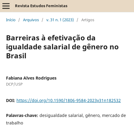
Revista Estudos Feministas
Início
/
Arquivos
/
v. 31 n. 1 (2023)
/
Artigos
Barreiras à efetivação da
igualdade salarial de gênero no
Brasil
Fabiana Alves Rodrigues
DCP/USP
DOI:
https://doi.org/10.1590/1806-9584-2023v31n182532
Palavras-chave:
desigualdade salarial, gênero, mercado de
trabalho