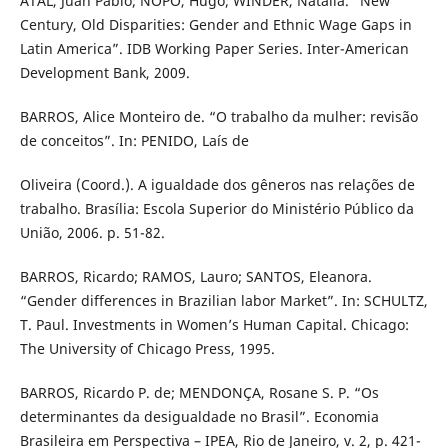
ATAL, Juan Pablo; ÑOPO, Hugo; WINDER, Natalia. “New
Century, Old Disparities: Gender and Ethnic Wage Gaps in
Latin America”. IDB Working Paper Series. Inter-American
Development Bank, 2009.
BARROS, Alice Monteiro de. “O trabalho da mulher: revisão
de conceitos”. In: PENIDO, Laís de
Oliveira (Coord.). A igualdade dos gêneros nas relações de
trabalho. Brasília: Escola Superior do Ministério Público da
União, 2006. p. 51-82.
BARROS, Ricardo; RAMOS, Lauro; SANTOS, Eleanora.
“Gender differences in Brazilian labor Market”. In: SCHULTZ,
T. Paul. Investments in Women’s Human Capital. Chicago:
The University of Chicago Press, 1995.
BARROS, Ricardo P. de; MENDONÇA, Rosane S. P. “Os
determinantes da desigualdade no Brasil”. Economia
Brasileira em Perspectiva – IPEA, Rio de Janeiro, v. 2, p. 421-