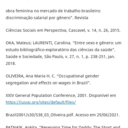
obra feminina no mercado de trabalho brasileiro:
discriminação salarial por gênero”. Revista
Ciências Sociais em Perspectiva, Cascavel, v. 14, n. 26, 2015.
OKA, Mateus; LAURENTI, Carolina. “Entre sexo e gênero: um
estudo bibliográfico-exploratório das ciências da saúde”.
Saúde e Sociedade, São Paulo, v. 27, n. 1, p. 238-251, jan.
2018.
OLIVEIRA, Ana Maria H. C. “Occupational gender
segregation and effects on wages in Brazil”.
XXIV General Population Conference, 2001. Disponível em
https://iussp.org/sites/default/files/
Brazil2001/s30/S38_03_Oliveira.pdf. Acesso em 29/06/2021.
PATNAIK, Ankita. “Reserving Time for Daddy: The Short and