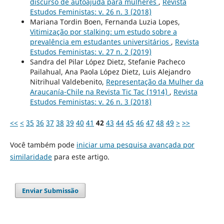
discurso de autoajuda para mulheres
,
Revista
Estudos Feministas: v. 26 n. 3 (2018)
Mariana Tordin Boen, Fernanda Luzia Lopes,
Vitimização por stalking: um estudo sobre a
prevalência em estudantes universitários
,
Revista
Estudos Feministas: v. 27 n. 2 (2019)
Sandra del Pilar López Dietz, Stefanie Pacheco
Pailahual, Ana Paola López Dietz, Luis Alejandro
Nitrihual Valdebenito,
Representação da Mulher da
Araucanía-Chile na Revista Tic Tac (1914)
,
Revista
Estudos Feministas: v. 26 n. 3 (2018)
<<
<
35
36
37
38
39
40
41
42
43
44
45
46
47
48
49
>
>>
Você também pode
iniciar uma pesquisa avançada por
similaridade
para este artigo.
Enviar Submissão