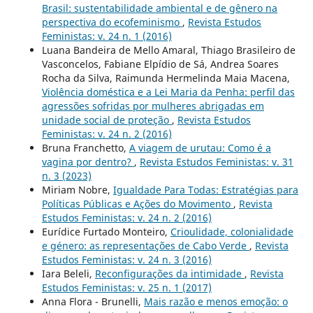
Brasil: sustentabilidade ambiental e de gênero na
perspectiva do ecofeminismo
,
Revista Estudos
Feministas: v. 24 n. 1 (2016)
Luana Bandeira de Mello Amaral, Thiago Brasileiro de
Vasconcelos, Fabiane Elpídio de Sá, Andrea Soares
Rocha da Silva, Raimunda Hermelinda Maia Macena,
Violência doméstica e a Lei Maria da Penha: perfil das
agressões sofridas por mulheres abrigadas em
unidade social de proteção
,
Revista Estudos
Feministas: v. 24 n. 2 (2016)
Bruna Franchetto,
A viagem de urutau: Como é a
vagina por dentro?
,
Revista Estudos Feministas: v. 31
n. 3 (2023)
Miriam Nobre,
Igualdade Para Todas: Estratégias para
Políticas Públicas e Ações do Movimento
,
Revista
Estudos Feministas: v. 24 n. 2 (2016)
Eurídice Furtado Monteiro,
Crioulidade, colonialidade
e género: as representações de Cabo Verde
,
Revista
Estudos Feministas: v. 24 n. 3 (2016)
Iara Beleli,
Reconfigurações da intimidade
,
Revista
Estudos Feministas: v. 25 n. 1 (2017)
Anna Flora - Brunelli,
Mais razão e menos emoção: o