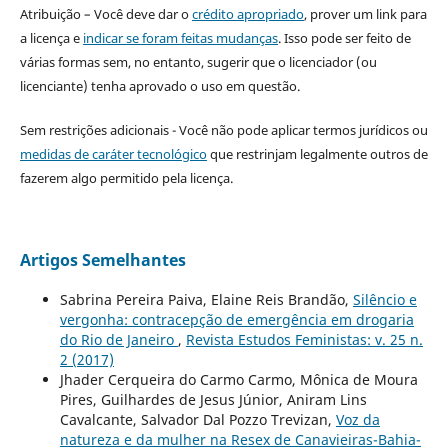
Atribuição – Você deve dar o
crédito apropriado
, prover um link para
a licença e
indicar se foram feitas mudanças
. Isso pode ser feito de
várias formas sem, no entanto, sugerir que o licenciador (ou
licenciante) tenha aprovado o uso em questão.
Sem restrições adicionais - Você não pode aplicar termos jurídicos ou
medidas de caráter tecnológico
que restrinjam legalmente outros de
fazerem algo permitido pela licença.
Artigos Semelhantes
Sabrina Pereira Paiva, Elaine Reis Brandão,
Silêncio e
vergonha: contracepção de emergência em drogaria
do Rio de Janeiro
,
Revista Estudos Feministas: v. 25 n.
2 (2017)
Jhader Cerqueira do Carmo Carmo, Mônica de Moura
Pires, Guilhardes de Jesus Júnior, Aniram Lins
Cavalcante, Salvador Dal Pozzo Trevizan,
Voz da
natureza e da mulher na Resex de Canavieiras-Bahia-