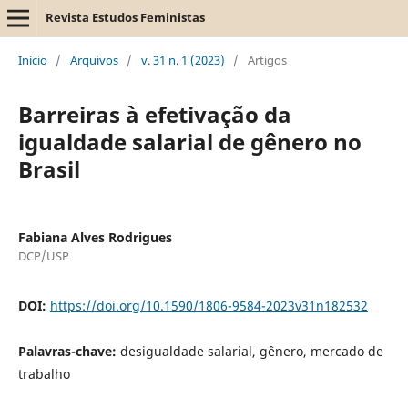
Revista Estudos Feministas
Início
/
Arquivos
/
v. 31 n. 1 (2023)
/
Artigos
Barreiras à efetivação da
igualdade salarial de gênero no
Brasil
Fabiana Alves Rodrigues
DCP/USP
DOI:
https://doi.org/10.1590/1806-9584-2023v31n182532
Palavras-chave:
desigualdade salarial, gênero, mercado de
trabalho