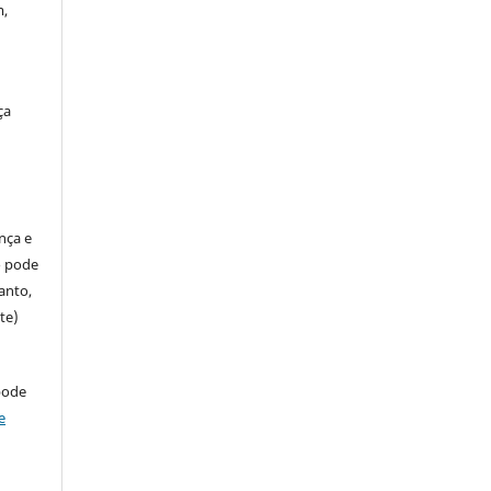
m,
ça
ença e
so pode
anto,
te)
pode
e