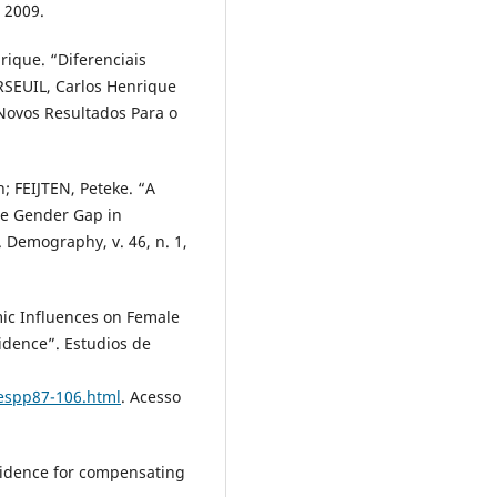
, 2009.
ique. “Diferenciais
RSEUIL, Carlos Henrique
e Novos Resultados Para o
 FEIJTEN, Peteke. “A
he Gender Gap in
. Demography, v. 46, n. 1,
ic Influences on Female
vidence”. Estudios de
iespp87-106.html
. Acesso
vidence for compensating