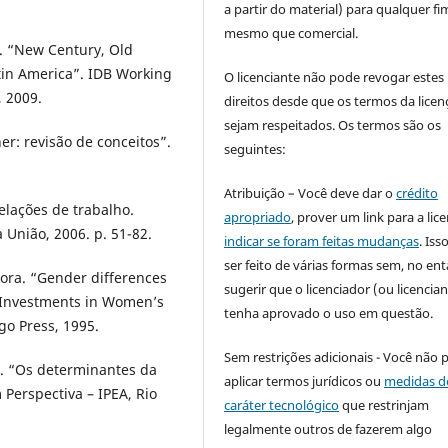
a partir do material) para qualquer fi
mesmo que comercial.
. “New Century, Old
tin America”. IDB Working
O licenciante não pode revogar estes
 2009.
direitos desde que os termos da licen
sejam respeitados. Os termos são os
r: revisão de conceitos”.
seguintes:
Atribuição – Você deve dar o
crédito
elações de trabalho.
apropriado
, prover um link para a lic
a União, 2006. p. 51-82.
indicar se foram feitas mudanças
. Is
ser feito de várias formas sem, no ent
ora. “Gender differences
sugerir que o licenciador (ou licencian
l. Investments in Women’s
tenha aprovado o uso em questão.
go Press, 1995.
Sem restrições adicionais - Você não 
. “Os determinantes da
aplicar termos jurídicos ou
medidas d
 Perspectiva – IPEA, Rio
caráter tecnológico
que restrinjam
legalmente outros de fazerem algo