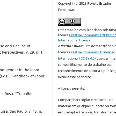
Copyright (c) 2023 Revista Estudos
Feministas
Este trabalho está licenciado sob um
licença
Creative Commons Attribution
International License
.
A
Revista Estudos Feministas
está sob 
e and Decline of
licença
Creative Commons Atribuição 
Perspectives, v. 29, n. 1,
Internacional (CC BY 4.0)
que permite
compartilhamento do trabalho com
nd gender in the labor
reconhecimento de autoria e publica
(Eds.). Handbook of Labor
inicial neste periódico.
A licença permite:
ia Rosa. “Trabalho
Compartilhar (copiar e redistribuir o
material em qualquer suporte ou for
isa, São Paulo, v. 43, n.
e/ou adaptar (remixar, transformar, e 