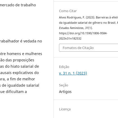
 mercado de trabalho
Como Citar
Alves Rodrigues, F. (2023). Barreiras à efet
da igualdade salarial de gênero no Brasil.
Estudos Feministas
,
31
(1).
https://doi.org/10.1590/1806-9584-
2023v31n182532
trabalhador é vedada no
Fomatos de Citação
 entre homens e mulheres
ção das proposições
as do hiato salarial de
Edição
ausais explicativos do
v. 31 n. 1 (2023)
ura, a fim de melhor
Seção
 de igualdade salarial
Artigos
ue dificultam a
.
Licença