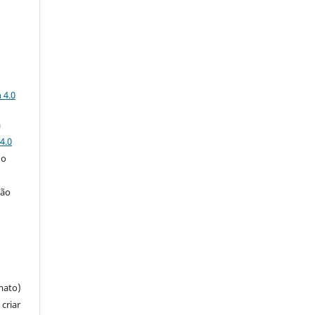
a
 4.0
a
4.0
 o
ção
mato)
criar