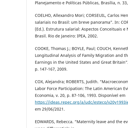
Planejamento e Políticas Públicas, Brasília, n. 33
COELHO, Allexandro Mori; CORSEUIL, Carlos Henr
salariais no Brasil: um breve panorama”. In: CO
(Ed.). Estrutura salarial: Aspectos Conceituais 
Brasil. Rio de Janeiro: IPEA, 2002.
COOKE, Thomas J.; BOYLE, Paul; COUCH, Kenneth;
Longitudinal Analysis of Family Migration and t
Earnings in the United States and Great Britain”
p. 147-167, 2009.
COX, Alejandra; ROBERTS, Judith. “Macroeconom
Labor Force Participation: The Latin American E
Economia, v. 20, p. 87-106, 1993. Disponível em
https://ideas.repec.org/a/udc/esteco/v20y1993
em 29/06/2021.
EDWARDS, Rebecca. “Maternity leave and the e