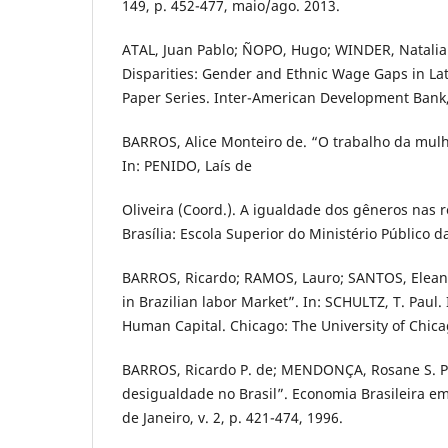
149, p. 452-477, maio/ago. 2013.
ATAL, Juan Pablo; ÑOPO, Hugo; WINDER, Natalia
Disparities: Gender and Ethnic Wage Gaps in La
Paper Series. Inter-American Development Bank,
BARROS, Alice Monteiro de. “O trabalho da mulhe
In: PENIDO, Laís de
Oliveira (Coord.). A igualdade dos gêneros nas r
Brasília: Escola Superior do Ministério Público d
BARROS, Ricardo; RAMOS, Lauro; SANTOS, Elean
in Brazilian labor Market”. In: SCHULTZ, T. Pau
Human Capital. Chicago: The University of Chica
BARROS, Ricardo P. de; MENDONÇA, Rosane S. P
desigualdade no Brasil”. Economia Brasileira em
de Janeiro, v. 2, p. 421-474, 1996.