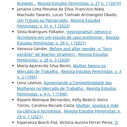
Acevedo.
,
Revista Estudos Feministas: v. 27 n. 1 (2019)
Janaína Lima Penalva da Silva, Francisco Mata
Machado Tavares, Lucas Toshiaki Archangelo Okado,
Um Tributo ao Patriarcado
,
Revista Estudos
Feministas: v. 31 n. 1 (2023)
Silvia Rodrigues Follador,
{reprograma}: gênero e
tecnologia em um estudo de caso preliminar
,
Revista
Estudos Feministas: v. 29 n. 1 (2021)
Vanessa Sander,
Before and after gender, o “livro
perdido” de Marilyn Strathern
,
Revista Estudos
Feministas: v. 28 n. 3 (2020)
Maria Aparecida Silva Bento,
Mulher Negra no
Mercado de Trabalho
,
Revista Estudos Feministas: v. 3
n. 2 (1995)
Lena Lavinas,
Aumentando a Competitividade das
Mulheres no Mercado de Trabalho
,
Revista Estudos
Feministas: v. 4 n. 1 (1996)
Rayane Monique Bernardes, Kelly Beatriz Vieira
Torres, Carolina Reciate Costa,
Mulher, esposa e mãe
na ciência e tecnologia
,
Revista Estudos Feministas: v.
29 n. 1 (2021)
Esperanza Bosch-Fiol, Victoria Aurora Ferrer-Perez,
O