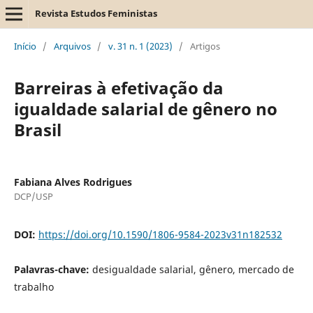
Revista Estudos Feministas
Início
/
Arquivos
/
v. 31 n. 1 (2023)
/
Artigos
Barreiras à efetivação da
igualdade salarial de gênero no
Brasil
Fabiana Alves Rodrigues
DCP/USP
DOI:
https://doi.org/10.1590/1806-9584-2023v31n182532
Palavras-chave:
desigualdade salarial, gênero, mercado de
trabalho