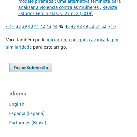
modelo piramidal: uma alternativa feminista para
analisar a violência contra as mulheres
,
Revista
Estudos Feministas: v. 27 n. 2 (2019)
<<
<
38
39
40
41
42
43
44
45
46
47
48
49
50
51
52
>
>>
Você também pode
iniciar uma pesquisa avançada por
similaridade
para este artigo.
Enviar Submissão
Idioma
English
Español (España)
Português (Brasil)