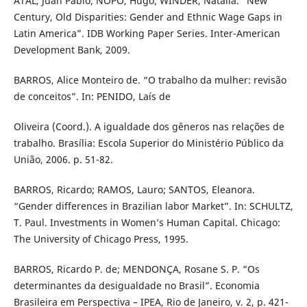
ATAL, Juan Pablo; ÑOPO, Hugo; WINDER, Natalia. “New
Century, Old Disparities: Gender and Ethnic Wage Gaps in
Latin America”. IDB Working Paper Series. Inter-American
Development Bank, 2009.
BARROS, Alice Monteiro de. “O trabalho da mulher: revisão
de conceitos”. In: PENIDO, Laís de
Oliveira (Coord.). A igualdade dos gêneros nas relações de
trabalho. Brasília: Escola Superior do Ministério Público da
União, 2006. p. 51-82.
BARROS, Ricardo; RAMOS, Lauro; SANTOS, Eleanora.
“Gender differences in Brazilian labor Market”. In: SCHULTZ,
T. Paul. Investments in Women’s Human Capital. Chicago:
The University of Chicago Press, 1995.
BARROS, Ricardo P. de; MENDONÇA, Rosane S. P. “Os
determinantes da desigualdade no Brasil”. Economia
Brasileira em Perspectiva – IPEA, Rio de Janeiro, v. 2, p. 421-