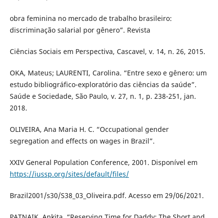
obra feminina no mercado de trabalho brasileiro:
discriminação salarial por gênero”. Revista
Ciências Sociais em Perspectiva, Cascavel, v. 14, n. 26, 2015.
OKA, Mateus; LAURENTI, Carolina. “Entre sexo e gênero: um
estudo bibliográfico-exploratório das ciências da saúde”.
Saúde e Sociedade, São Paulo, v. 27, n. 1, p. 238-251, jan.
2018.
OLIVEIRA, Ana Maria H. C. “Occupational gender
segregation and effects on wages in Brazil”.
XXIV General Population Conference, 2001. Disponível em
https://iussp.org/sites/default/files/
Brazil2001/s30/S38_03_Oliveira.pdf. Acesso em 29/06/2021.
PATNAIK, Ankita. “Reserving Time for Daddy: The Short and