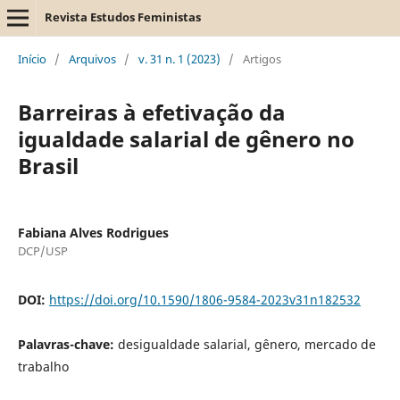
Revista Estudos Feministas
Início
/
Arquivos
/
v. 31 n. 1 (2023)
/
Artigos
Barreiras à efetivação da
igualdade salarial de gênero no
Brasil
Fabiana Alves Rodrigues
DCP/USP
DOI:
https://doi.org/10.1590/1806-9584-2023v31n182532
Palavras-chave:
desigualdade salarial, gênero, mercado de
trabalho