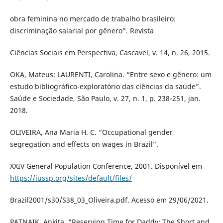
obra feminina no mercado de trabalho brasileiro:
discriminação salarial por gênero”. Revista
Ciências Sociais em Perspectiva, Cascavel, v. 14, n. 26, 2015.
OKA, Mateus; LAURENTI, Carolina. “Entre sexo e gênero: um
estudo bibliográfico-exploratório das ciências da saúde”.
Saúde e Sociedade, São Paulo, v. 27, n. 1, p. 238-251, jan.
2018.
OLIVEIRA, Ana Maria H. C. “Occupational gender
segregation and effects on wages in Brazil”.
XXIV General Population Conference, 2001. Disponível em
https://iussp.org/sites/default/files/
Brazil2001/s30/S38_03_Oliveira.pdf. Acesso em 29/06/2021.
PATNAIK, Ankita. “Reserving Time for Daddy: The Short and