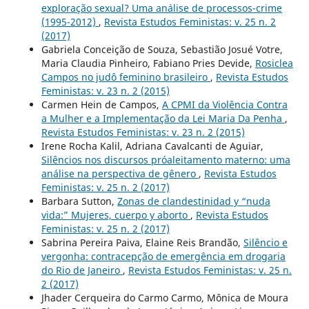
exploração sexual? Uma análise de processos-crime
(1995-2012)
,
Revista Estudos Feministas: v. 25 n. 2
(2017)
Gabriela Conceição de Souza, Sebastião Josué Votre,
Maria Claudia Pinheiro, Fabiano Pries Devide,
Rosiclea
Campos no judô feminino brasileiro
,
Revista Estudos
Feministas: v. 23 n. 2 (2015)
Carmen Hein de Campos,
A CPMI da Violência Contra
a Mulher e a Implementação da Lei Maria Da Penha
,
Revista Estudos Feministas: v. 23 n. 2 (2015)
Irene Rocha Kalil, Adriana Cavalcanti de Aguiar,
Silêncios nos discursos próaleitamento materno: uma
análise na perspectiva de gênero
,
Revista Estudos
Feministas: v. 25 n. 2 (2017)
Barbara Sutton,
Zonas de clandestinidad y “nuda
vida:” Mujeres, cuerpo y aborto
,
Revista Estudos
Feministas: v. 25 n. 2 (2017)
Sabrina Pereira Paiva, Elaine Reis Brandão,
Silêncio e
vergonha: contracepção de emergência em drogaria
do Rio de Janeiro
,
Revista Estudos Feministas: v. 25 n.
2 (2017)
Jhader Cerqueira do Carmo Carmo, Mônica de Moura