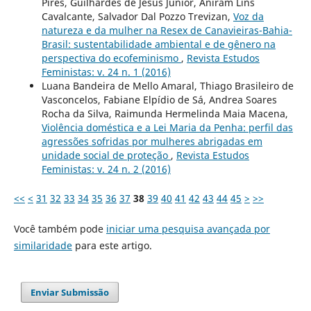
Pires, Guilhardes de Jesus Júnior, Aniram Lins
Cavalcante, Salvador Dal Pozzo Trevizan,
Voz da
natureza e da mulher na Resex de Canavieiras-Bahia-
Brasil: sustentabilidade ambiental e de gênero na
perspectiva do ecofeminismo
,
Revista Estudos
Feministas: v. 24 n. 1 (2016)
Luana Bandeira de Mello Amaral, Thiago Brasileiro de
Vasconcelos, Fabiane Elpídio de Sá, Andrea Soares
Rocha da Silva, Raimunda Hermelinda Maia Macena,
Violência doméstica e a Lei Maria da Penha: perfil das
agressões sofridas por mulheres abrigadas em
unidade social de proteção
,
Revista Estudos
Feministas: v. 24 n. 2 (2016)
<<
<
31
32
33
34
35
36
37
38
39
40
41
42
43
44
45
>
>>
Você também pode
iniciar uma pesquisa avançada por
similaridade
para este artigo.
Enviar Submissão