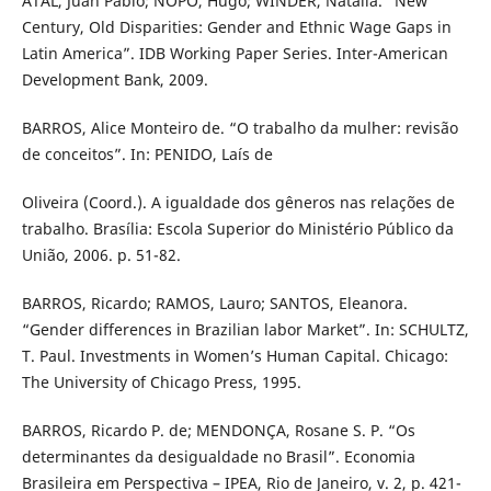
ATAL, Juan Pablo; ÑOPO, Hugo; WINDER, Natalia. “New
Century, Old Disparities: Gender and Ethnic Wage Gaps in
Latin America”. IDB Working Paper Series. Inter-American
Development Bank, 2009.
BARROS, Alice Monteiro de. “O trabalho da mulher: revisão
de conceitos”. In: PENIDO, Laís de
Oliveira (Coord.). A igualdade dos gêneros nas relações de
trabalho. Brasília: Escola Superior do Ministério Público da
União, 2006. p. 51-82.
BARROS, Ricardo; RAMOS, Lauro; SANTOS, Eleanora.
“Gender differences in Brazilian labor Market”. In: SCHULTZ,
T. Paul. Investments in Women’s Human Capital. Chicago:
The University of Chicago Press, 1995.
BARROS, Ricardo P. de; MENDONÇA, Rosane S. P. “Os
determinantes da desigualdade no Brasil”. Economia
Brasileira em Perspectiva – IPEA, Rio de Janeiro, v. 2, p. 421-