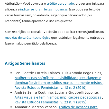
Atribuição – Você deve dar o
crédito apropriado
, prover um link para
a licença e
indicar se foram feitas mudanças
. Isso pode ser feito de
várias formas sem, no entanto, sugerir que o licenciador (ou
licenciante) tenha aprovado o uso em questão.
Sem restrições adicionais - Você não pode aplicar termos jurídicos ou
medidas de caráter tecnológico
que restrinjam legalmente outros de
fazerem algo permitido pela licença.
Artigos Semelhantes
Leni Beatriz Correia Colares, Luiz Antônio Bogo Chies,
Mulheres nas so(m)bras: invisibilidade, reciclagem e
dominação viril em presídios masculinamente mistos
,
Revista Estudos Feministas: v. 18 n. 2 (2010)
Andréa Senra Coutinho, Luciana Gruppelli Loponte,
Artes visuais e feminismos: implicações pedagógicas
,
Revista Estudos Feministas: v. 23 n. 1 (2015)
Anamaria Marcon Venson,
Tráfico de pessoas para