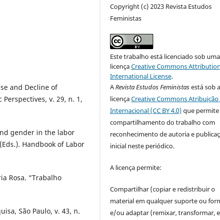
Copyright (c) 2023 Revista Estudos
Feministas
Este trabalho está licenciado sob um
licença
Creative Commons Attribution
International License
.
A
Revista Estudos Feministas
está sob 
e and Decline of
licença
Creative Commons Atribuição 
Perspectives, v. 29, n. 1,
Internacional (CC BY 4.0)
que permite
compartilhamento do trabalho com
nd gender in the labor
reconhecimento de autoria e publica
(Eds.). Handbook of Labor
inicial neste periódico.
A licença permite:
ia Rosa. “Trabalho
Compartilhar (copiar e redistribuir o
material em qualquer suporte ou for
isa, São Paulo, v. 43, n.
e/ou adaptar (remixar, transformar, e 