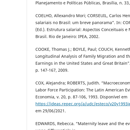
Planejamento e Políticas Públicas, Brasília, n. 33
COELHO, Allexandro Mori; CORSEUIL, Carlos Henr
salariais no Brasil: um breve panorama”. In: CO
(Ed.). Estrutura salarial: Aspectos Conceituais 
Brasil. Rio de Janeiro: IPEA, 2002.
COOKE, Thomas J.; BOYLE, Paul; COUCH, Kenneth;
Longitudinal Analysis of Family Migration and t
Earnings in the United States and Great Britain”
p. 147-167, 2009.
COX, Alejandra; ROBERTS, Judith. “Macroeconom
Labor Force Participation: The Latin American E
Economia, v. 20, p. 87-106, 1993. Disponível em
https://ideas.repec.org/a/udc/esteco/v20y1993
em 29/06/2021.
EDWARDS, Rebecca. “Maternity leave and the e