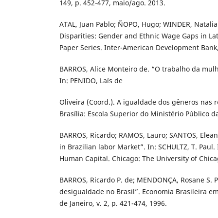
149, p. 452-477, maio/ago. 2013.
ATAL, Juan Pablo; ÑOPO, Hugo; WINDER, Natalia
Disparities: Gender and Ethnic Wage Gaps in La
Paper Series. Inter-American Development Bank,
BARROS, Alice Monteiro de. “O trabalho da mulhe
In: PENIDO, Laís de
Oliveira (Coord.). A igualdade dos gêneros nas r
Brasília: Escola Superior do Ministério Público d
BARROS, Ricardo; RAMOS, Lauro; SANTOS, Elean
in Brazilian labor Market”. In: SCHULTZ, T. Pau
Human Capital. Chicago: The University of Chica
BARROS, Ricardo P. de; MENDONÇA, Rosane S. P
desigualdade no Brasil”. Economia Brasileira em
de Janeiro, v. 2, p. 421-474, 1996.