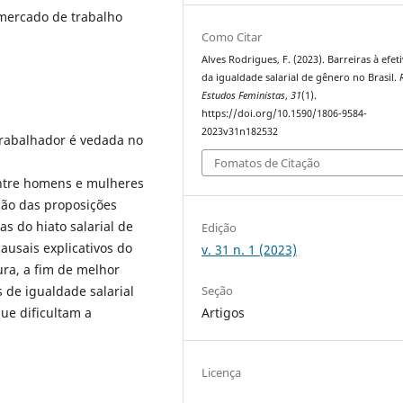
 mercado de trabalho
Como Citar
Alves Rodrigues, F. (2023). Barreiras à efet
da igualdade salarial de gênero no Brasil.
Estudos Feministas
,
31
(1).
https://doi.org/10.1590/1806-9584-
2023v31n182532
trabalhador é vedada no
Fomatos de Citação
 entre homens e mulheres
ção das proposições
as do hiato salarial de
Edição
ausais explicativos do
v. 31 n. 1 (2023)
ura, a fim de melhor
Seção
 de igualdade salarial
Artigos
ue dificultam a
.
Licença