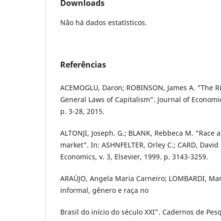
Downloads
Não há dados estatísticos.
Referências
ACEMOGLU, Daron; ROBINSON, James A. “The Ris
General Laws of Capitalism”. Journal of Economic 
p. 3-28, 2015.
ALTONJI, Joseph. G.; BLANK, Rebbeca M. “Race a
market”. In: ASHNFELTER, Orley C.; CARD, David 
Economics, v. 3, Elsevier, 1999. p. 3143-3259.
ARAÚJO, Angela Maria Carneiro; LOMBARDI, Mar
informal, gênero e raça no
Brasil do início do século XXI”. Cadernos de Pesqu