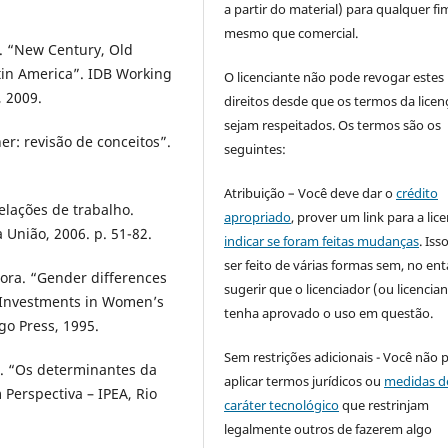
a partir do material) para qualquer fi
mesmo que comercial.
. “New Century, Old
tin America”. IDB Working
O licenciante não pode revogar estes
 2009.
direitos desde que os termos da licen
sejam respeitados. Os termos são os
r: revisão de conceitos”.
seguintes:
Atribuição – Você deve dar o
crédito
elações de trabalho.
apropriado
, prover um link para a lic
a União, 2006. p. 51-82.
indicar se foram feitas mudanças
. Is
ser feito de várias formas sem, no ent
ora. “Gender differences
sugerir que o licenciador (ou licencian
l. Investments in Women’s
tenha aprovado o uso em questão.
go Press, 1995.
Sem restrições adicionais - Você não 
. “Os determinantes da
aplicar termos jurídicos ou
medidas d
 Perspectiva – IPEA, Rio
caráter tecnológico
que restrinjam
legalmente outros de fazerem algo