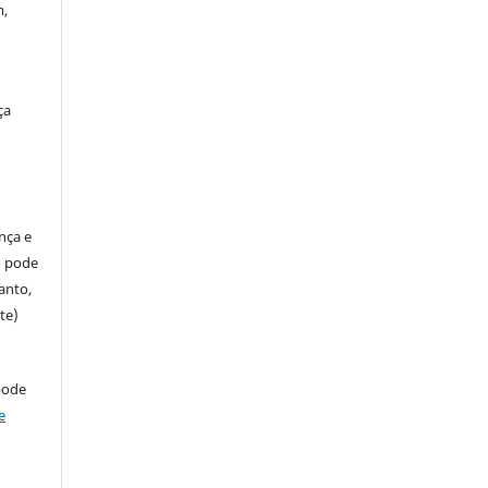
m,
ça
ença e
so pode
anto,
te)
pode
e