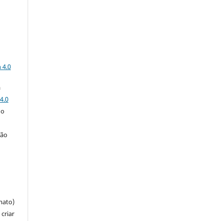
a
 4.0
a
4.0
 o
ção
mato)
criar