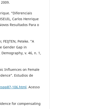
, 2009.
ique. “Diferenciais
RSEUIL, Carlos Henrique
e Novos Resultados Para o
 FEIJTEN, Peteke. “A
he Gender Gap in
. Demography, v. 46, n. 1,
ic Influences on Female
vidence”. Estudios de
iespp87-106.html
. Acesso
vidence for compensating