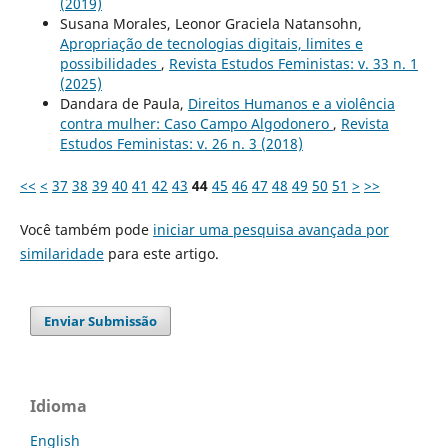
(2019)
Susana Morales, Leonor Graciela Natansohn,
Apropriação de tecnologias digitais, limites e
possibilidades
,
Revista Estudos Feministas: v. 33 n. 1
(2025)
Dandara de Paula,
Direitos Humanos e a violência
contra mulher: Caso Campo Algodonero
,
Revista
Estudos Feministas: v. 26 n. 3 (2018)
<<
<
37
38
39
40
41
42
43
44
45
46
47
48
49
50
51
>
>>
Você também pode
iniciar uma pesquisa avançada por
similaridade
para este artigo.
Enviar Submissão
Idioma
English