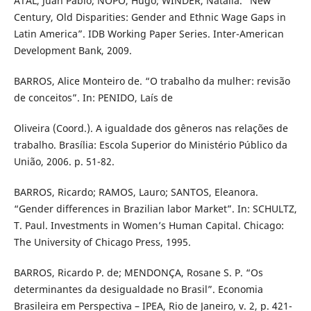
ATAL, Juan Pablo; ÑOPO, Hugo; WINDER, Natalia. “New
Century, Old Disparities: Gender and Ethnic Wage Gaps in
Latin America”. IDB Working Paper Series. Inter-American
Development Bank, 2009.
BARROS, Alice Monteiro de. “O trabalho da mulher: revisão
de conceitos”. In: PENIDO, Laís de
Oliveira (Coord.). A igualdade dos gêneros nas relações de
trabalho. Brasília: Escola Superior do Ministério Público da
União, 2006. p. 51-82.
BARROS, Ricardo; RAMOS, Lauro; SANTOS, Eleanora.
“Gender differences in Brazilian labor Market”. In: SCHULTZ,
T. Paul. Investments in Women’s Human Capital. Chicago:
The University of Chicago Press, 1995.
BARROS, Ricardo P. de; MENDONÇA, Rosane S. P. “Os
determinantes da desigualdade no Brasil”. Economia
Brasileira em Perspectiva – IPEA, Rio de Janeiro, v. 2, p. 421-