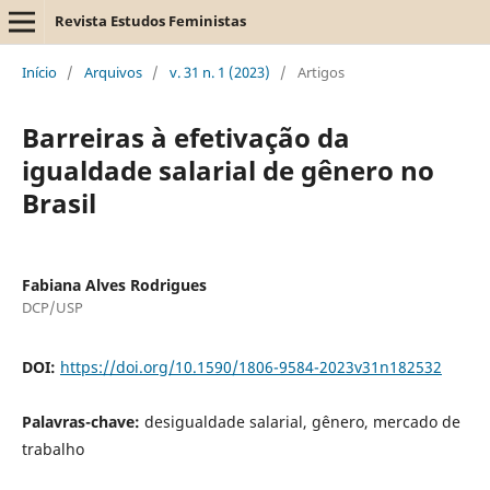
Revista Estudos Feministas
Início
/
Arquivos
/
v. 31 n. 1 (2023)
/
Artigos
Barreiras à efetivação da
igualdade salarial de gênero no
Brasil
Fabiana Alves Rodrigues
DCP/USP
DOI:
https://doi.org/10.1590/1806-9584-2023v31n182532
Palavras-chave:
desigualdade salarial, gênero, mercado de
trabalho