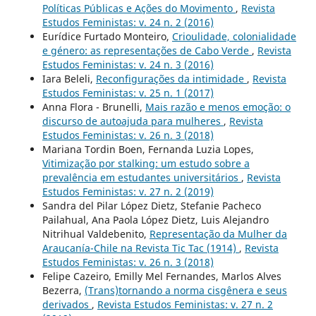
Políticas Públicas e Ações do Movimento
,
Revista
Estudos Feministas: v. 24 n. 2 (2016)
Eurídice Furtado Monteiro,
Crioulidade, colonialidade
e género: as representações de Cabo Verde
,
Revista
Estudos Feministas: v. 24 n. 3 (2016)
Iara Beleli,
Reconfigurações da intimidade
,
Revista
Estudos Feministas: v. 25 n. 1 (2017)
Anna Flora - Brunelli,
Mais razão e menos emoção: o
discurso de autoajuda para mulheres
,
Revista
Estudos Feministas: v. 26 n. 3 (2018)
Mariana Tordin Boen, Fernanda Luzia Lopes,
Vitimização por stalking: um estudo sobre a
prevalência em estudantes universitários
,
Revista
Estudos Feministas: v. 27 n. 2 (2019)
Sandra del Pilar López Dietz, Stefanie Pacheco
Pailahual, Ana Paola López Dietz, Luis Alejandro
Nitrihual Valdebenito,
Representação da Mulher da
Araucanía-Chile na Revista Tic Tac (1914)
,
Revista
Estudos Feministas: v. 26 n. 3 (2018)
Felipe Cazeiro, Emilly Mel Fernandes, Marlos Alves
Bezerra,
(Trans)tornando a norma cisgênera e seus
derivados
,
Revista Estudos Feministas: v. 27 n. 2