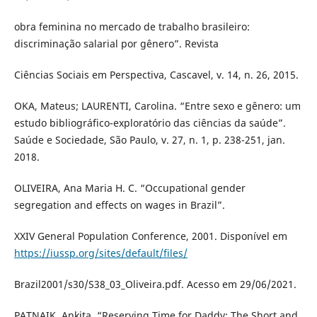
obra feminina no mercado de trabalho brasileiro:
discriminação salarial por gênero”. Revista
Ciências Sociais em Perspectiva, Cascavel, v. 14, n. 26, 2015.
OKA, Mateus; LAURENTI, Carolina. “Entre sexo e gênero: um
estudo bibliográfico-exploratório das ciências da saúde”.
Saúde e Sociedade, São Paulo, v. 27, n. 1, p. 238-251, jan.
2018.
OLIVEIRA, Ana Maria H. C. “Occupational gender
segregation and effects on wages in Brazil”.
XXIV General Population Conference, 2001. Disponível em
https://iussp.org/sites/default/files/
Brazil2001/s30/S38_03_Oliveira.pdf. Acesso em 29/06/2021.
PATNAIK, Ankita. “Reserving Time for Daddy: The Short and