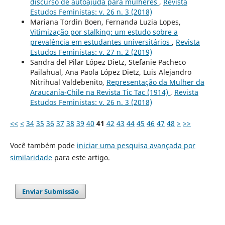
discurso de autoajuda para mulheres
,
Revista
Estudos Feministas: v. 26 n. 3 (2018)
Mariana Tordin Boen, Fernanda Luzia Lopes,
Vitimização por stalking: um estudo sobre a
prevalência em estudantes universitários
,
Revista
Estudos Feministas: v. 27 n. 2 (2019)
Sandra del Pilar López Dietz, Stefanie Pacheco
Pailahual, Ana Paola López Dietz, Luis Alejandro
Nitrihual Valdebenito,
Representação da Mulher da
Araucanía-Chile na Revista Tic Tac (1914)
,
Revista
Estudos Feministas: v. 26 n. 3 (2018)
<<
<
34
35
36
37
38
39
40
41
42
43
44
45
46
47
48
>
>>
Você também pode
iniciar uma pesquisa avançada por
similaridade
para este artigo.
Enviar Submissão