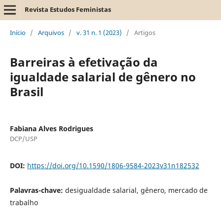
Revista Estudos Feministas
Início
/
Arquivos
/
v. 31 n. 1 (2023)
/
Artigos
Barreiras à efetivação da
igualdade salarial de gênero no
Brasil
Fabiana Alves Rodrigues
DCP/USP
DOI:
https://doi.org/10.1590/1806-9584-2023v31n182532
Palavras-chave:
desigualdade salarial, gênero, mercado de
trabalho