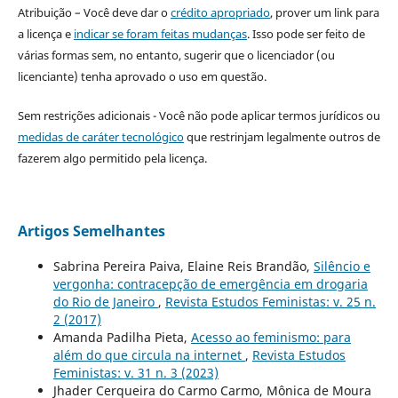
Atribuição – Você deve dar o
crédito apropriado
, prover um link para
a licença e
indicar se foram feitas mudanças
. Isso pode ser feito de
várias formas sem, no entanto, sugerir que o licenciador (ou
licenciante) tenha aprovado o uso em questão.
Sem restrições adicionais - Você não pode aplicar termos jurídicos ou
medidas de caráter tecnológico
que restrinjam legalmente outros de
fazerem algo permitido pela licença.
Artigos Semelhantes
Sabrina Pereira Paiva, Elaine Reis Brandão,
Silêncio e
vergonha: contracepção de emergência em drogaria
do Rio de Janeiro
,
Revista Estudos Feministas: v. 25 n.
2 (2017)
Amanda Padilha Pieta,
Acesso ao feminismo: para
além do que circula na internet
,
Revista Estudos
Feministas: v. 31 n. 3 (2023)
Jhader Cerqueira do Carmo Carmo, Mônica de Moura