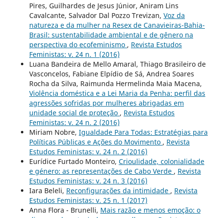
Pires, Guilhardes de Jesus Júnior, Aniram Lins
Cavalcante, Salvador Dal Pozzo Trevizan,
Voz da
natureza e da mulher na Resex de Canavieiras-Bahia-
Brasil: sustentabilidade ambiental e de gênero na
perspectiva do ecofeminismo
,
Revista Estudos
Feministas: v. 24 n. 1 (2016)
Luana Bandeira de Mello Amaral, Thiago Brasileiro de
Vasconcelos, Fabiane Elpídio de Sá, Andrea Soares
Rocha da Silva, Raimunda Hermelinda Maia Macena,
Violência doméstica e a Lei Maria da Penha: perfil das
agressões sofridas por mulheres abrigadas em
unidade social de proteção
,
Revista Estudos
Feministas: v. 24 n. 2 (2016)
Miriam Nobre,
Igualdade Para Todas: Estratégias para
Políticas Públicas e Ações do Movimento
,
Revista
Estudos Feministas: v. 24 n. 2 (2016)
Eurídice Furtado Monteiro,
Crioulidade, colonialidade
e género: as representações de Cabo Verde
,
Revista
Estudos Feministas: v. 24 n. 3 (2016)
Iara Beleli,
Reconfigurações da intimidade
,
Revista
Estudos Feministas: v. 25 n. 1 (2017)
Anna Flora - Brunelli,
Mais razão e menos emoção: o