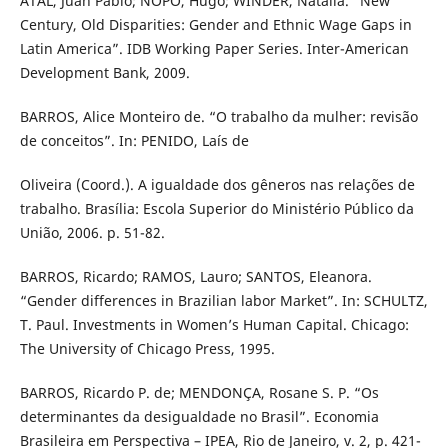
ATAL, Juan Pablo; ÑOPO, Hugo; WINDER, Natalia. “New
Century, Old Disparities: Gender and Ethnic Wage Gaps in
Latin America”. IDB Working Paper Series. Inter-American
Development Bank, 2009.
BARROS, Alice Monteiro de. “O trabalho da mulher: revisão
de conceitos”. In: PENIDO, Laís de
Oliveira (Coord.). A igualdade dos gêneros nas relações de
trabalho. Brasília: Escola Superior do Ministério Público da
União, 2006. p. 51-82.
BARROS, Ricardo; RAMOS, Lauro; SANTOS, Eleanora.
“Gender differences in Brazilian labor Market”. In: SCHULTZ,
T. Paul. Investments in Women’s Human Capital. Chicago:
The University of Chicago Press, 1995.
BARROS, Ricardo P. de; MENDONÇA, Rosane S. P. “Os
determinantes da desigualdade no Brasil”. Economia
Brasileira em Perspectiva – IPEA, Rio de Janeiro, v. 2, p. 421-