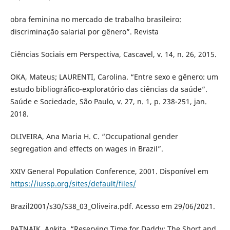
obra feminina no mercado de trabalho brasileiro:
discriminação salarial por gênero”. Revista
Ciências Sociais em Perspectiva, Cascavel, v. 14, n. 26, 2015.
OKA, Mateus; LAURENTI, Carolina. “Entre sexo e gênero: um
estudo bibliográfico-exploratório das ciências da saúde”.
Saúde e Sociedade, São Paulo, v. 27, n. 1, p. 238-251, jan.
2018.
OLIVEIRA, Ana Maria H. C. “Occupational gender
segregation and effects on wages in Brazil”.
XXIV General Population Conference, 2001. Disponível em
https://iussp.org/sites/default/files/
Brazil2001/s30/S38_03_Oliveira.pdf. Acesso em 29/06/2021.
PATNAIK, Ankita. “Reserving Time for Daddy: The Short and