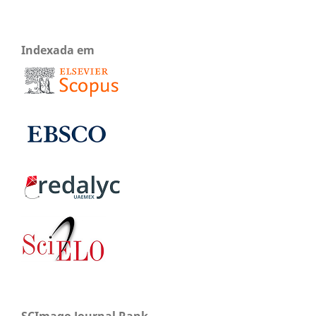
Indexada em
SCImago Journal Rank