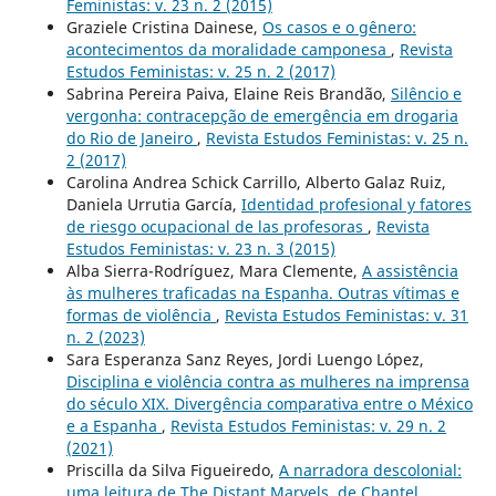
Feministas: v. 23 n. 2 (2015)
Graziele Cristina Dainese,
Os casos e o gênero:
acontecimentos da moralidade camponesa
,
Revista
Estudos Feministas: v. 25 n. 2 (2017)
Sabrina Pereira Paiva, Elaine Reis Brandão,
Silêncio e
vergonha: contracepção de emergência em drogaria
do Rio de Janeiro
,
Revista Estudos Feministas: v. 25 n.
2 (2017)
Carolina Andrea Schick Carrillo, Alberto Galaz Ruiz,
Daniela Urrutia García,
Identidad profesional y fatores
de riesgo ocupacional de las profesoras
,
Revista
Estudos Feministas: v. 23 n. 3 (2015)
Alba Sierra-Rodríguez, Mara Clemente,
A assistência
às mulheres traficadas na Espanha. Outras vítimas e
formas de violência
,
Revista Estudos Feministas: v. 31
n. 2 (2023)
Sara Esperanza Sanz Reyes, Jordi Luengo López,
Disciplina e violência contra as mulheres na imprensa
do século XIX. Divergência comparativa entre o México
e a Espanha
,
Revista Estudos Feministas: v. 29 n. 2
(2021)
Priscilla da Silva Figueiredo,
A narradora descolonial:
uma leitura de The Distant Marvels, de Chantel