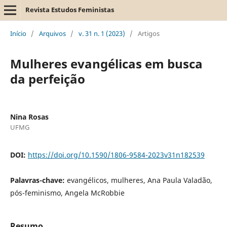
Revista Estudos Feministas
Início
/
Arquivos
/
v. 31 n. 1 (2023)
/
Artigos
Mulheres evangélicas em busca
da perfeição
Nina Rosas
UFMG
DOI:
https://doi.org/10.1590/1806-9584-2023v31n182539
Palavras-chave:
evangélicos, mulheres, Ana Paula Valadão,
pós-feminismo, Angela McRobbie
Resumo