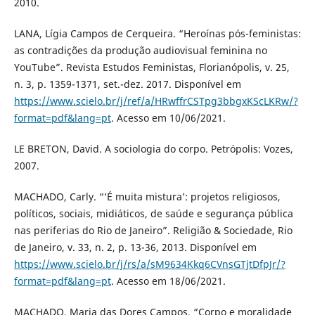
2010.
LANA, Lígia Campos de Cerqueira. “Heroínas pós-feministas:
as contradições da produção audiovisual feminina no
YouTube”. Revista Estudos Feministas, Florianópolis, v. 25,
n. 3, p. 1359-1371, set.-dez. 2017. Disponível em
https://www.scielo.br/j/ref/a/HRwffrCSTpg3bbgxKScLKRw/?
format=pdf&lang=pt
. Acesso em 10/06/2021.
LE BRETON, David. A sociologia do corpo. Petrópolis: Vozes,
2007.
MACHADO, Carly. “‘É muita mistura’: projetos religiosos,
políticos, sociais, midiáticos, de saúde e segurança pública
nas periferias do Rio de Janeiro”. Religião & Sociedade, Rio
de Janeiro, v. 33, n. 2, p. 13-36, 2013. Disponível em
https://www.scielo.br/j/rs/a/sM9634Kkq6CVnsGTjtDfpJr/?
format=pdf&lang=pt
. Acesso em 18/06/2021.
MACHADO, Maria das Dores Campos. “Corpo e moralidade