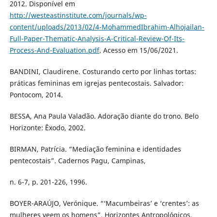
2012. Disponível em
http://westeastinstitute.com/journals/wp-
content/uploads/2013/02/4-MohammedIbrahim-Alhojailan-
Full-Paper-Thematic-Analysis-A-Critical-Review-Of-Its-
Process-And-Evaluation.pdf
. Acesso em 15/06/2021.
BANDINI, Claudirene. Costurando certo por linhas tortas:
práticas femininas em igrejas pentecostais. Salvador:
Pontocom, 2014.
BESSA, Ana Paula Valadão. Adoração diante do trono. Belo
Horizonte: Êxodo, 2002.
BIRMAN, Patrícia. “Mediação feminina e identidades
pentecostais”. Cadernos Pagu, Campinas,
n. 6-7, p. 201-226, 1996.
BOYER-ARAÚJO, Verónique. “‘Macumbeiras’ e ‘crentes’: as
mulheres veem os homens”. Horizontes Antropológicos,