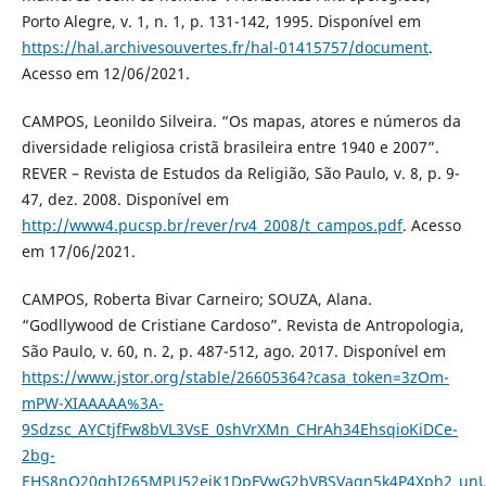
Porto Alegre, v. 1, n. 1, p. 131-142, 1995. Disponível em
https://hal.archivesouvertes.fr/hal-01415757/document
.
Acesso em 12/06/2021.
CAMPOS, Leonildo Silveira. “Os mapas, atores e números da
diversidade religiosa cristã brasileira entre 1940 e 2007”.
REVER – Revista de Estudos da Religião, São Paulo, v. 8, p. 9-
47, dez. 2008. Disponível em
http://www4.pucsp.br/rever/rv4_2008/t_campos.pdf
. Acesso
em 17/06/2021.
CAMPOS, Roberta Bivar Carneiro; SOUZA, Alana.
“Godllywood de Cristiane Cardoso”. Revista de Antropologia,
São Paulo, v. 60, n. 2, p. 487-512, ago. 2017. Disponível em
https://www.jstor.org/stable/26605364?casa_token=3zOm-
mPW-XIAAAAA%3A-
9Sdzsc_AYCtjfFw8bVL3VsE_0shVrXMn_CHrAh34EhsqioKiDCe-
2bg-
EHS8nQ20ghI265MPU52ejK1DpFVwG2bVBSVaqn5k4P4Xph2_unU