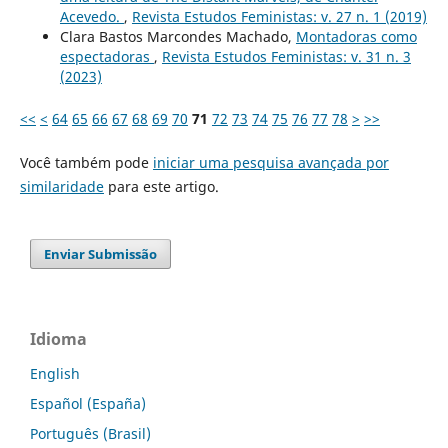
Acevedo.
,
Revista Estudos Feministas: v. 27 n. 1 (2019)
Clara Bastos Marcondes Machado,
Montadoras como
espectadoras
,
Revista Estudos Feministas: v. 31 n. 3
(2023)
<<
<
64
65
66
67
68
69
70
71
72
73
74
75
76
77
78
>
>>
Você também pode
iniciar uma pesquisa avançada por
similaridade
para este artigo.
Enviar Submissão
Idioma
English
Español (España)
Português (Brasil)