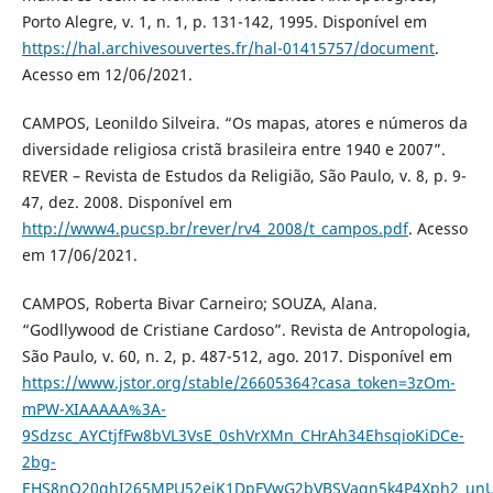
Porto Alegre, v. 1, n. 1, p. 131-142, 1995. Disponível em
https://hal.archivesouvertes.fr/hal-01415757/document
.
Acesso em 12/06/2021.
CAMPOS, Leonildo Silveira. “Os mapas, atores e números da
diversidade religiosa cristã brasileira entre 1940 e 2007”.
REVER – Revista de Estudos da Religião, São Paulo, v. 8, p. 9-
47, dez. 2008. Disponível em
http://www4.pucsp.br/rever/rv4_2008/t_campos.pdf
. Acesso
em 17/06/2021.
CAMPOS, Roberta Bivar Carneiro; SOUZA, Alana.
“Godllywood de Cristiane Cardoso”. Revista de Antropologia,
São Paulo, v. 60, n. 2, p. 487-512, ago. 2017. Disponível em
https://www.jstor.org/stable/26605364?casa_token=3zOm-
mPW-XIAAAAA%3A-
9Sdzsc_AYCtjfFw8bVL3VsE_0shVrXMn_CHrAh34EhsqioKiDCe-
2bg-
EHS8nQ20ghI265MPU52ejK1DpFVwG2bVBSVaqn5k4P4Xph2_unU