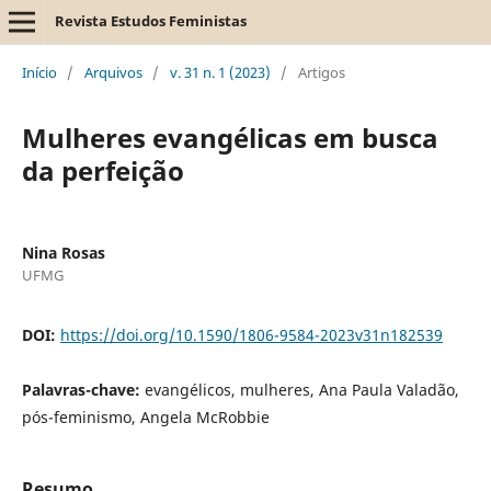
Revista Estudos Feministas
Início
/
Arquivos
/
v. 31 n. 1 (2023)
/
Artigos
Mulheres evangélicas em busca
da perfeição
Nina Rosas
UFMG
DOI:
https://doi.org/10.1590/1806-9584-2023v31n182539
Palavras-chave:
evangélicos, mulheres, Ana Paula Valadão,
pós-feminismo, Angela McRobbie
Resumo