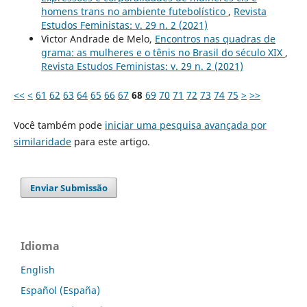
homens trans no ambiente futebolístico
,
Revista
Estudos Feministas: v. 29 n. 2 (2021)
Victor Andrade de Melo,
Encontros nas quadras de
grama: as mulheres e o tênis no Brasil do século XIX
,
Revista Estudos Feministas: v. 29 n. 2 (2021)
<<
<
61
62
63
64
65
66
67
68
69
70
71
72
73
74
75
>
>>
Você também pode
iniciar uma pesquisa avançada por
similaridade
para este artigo.
Enviar Submissão
Idioma
English
Español (España)