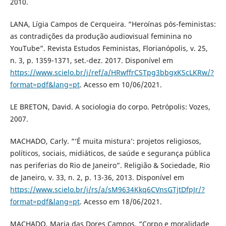
2010.
LANA, Lígia Campos de Cerqueira. “Heroínas pós-feministas:
as contradições da produção audiovisual feminina no
YouTube”. Revista Estudos Feministas, Florianópolis, v. 25,
n. 3, p. 1359-1371, set.-dez. 2017. Disponível em
https://www.scielo.br/j/ref/a/HRwffrCSTpg3bbgxKScLKRw/?
format=pdf&lang=pt
. Acesso em 10/06/2021.
LE BRETON, David. A sociologia do corpo. Petrópolis: Vozes,
2007.
MACHADO, Carly. “‘É muita mistura’: projetos religiosos,
políticos, sociais, midiáticos, de saúde e segurança pública
nas periferias do Rio de Janeiro”. Religião & Sociedade, Rio
de Janeiro, v. 33, n. 2, p. 13-36, 2013. Disponível em
https://www.scielo.br/j/rs/a/sM9634Kkq6CVnsGTjtDfpJr/?
format=pdf&lang=pt
. Acesso em 18/06/2021.
MACHADO, Maria das Dores Campos. “Corpo e moralidade