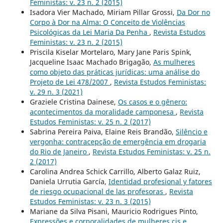
Feministas: v. 23 n. 2 (2015)
Isadora Vier Machado, Miriam Pillar Grossi,
Da Dor no
Corpo à Dor na Alma: O Conceito de Violências
Psicológicas da Lei Maria Da Penha
,
Revista Estudos
Feministas: v. 23 n. 2 (2015)
Priscila Kiselar Mortelaro, Mary Jane Paris Spink,
Jacqueline Isaac Machado Brigagão,
As mulheres
como objeto das práticas jurídicas: uma análise do
Projeto de Lei 478/2007
,
Revista Estudos Feministas:
v. 29 n. 3 (2021)
Graziele Cristina Dainese,
Os casos e o gênero:
acontecimentos da moralidade camponesa
,
Revista
Estudos Feministas: v. 25 n. 2 (2017)
Sabrina Pereira Paiva, Elaine Reis Brandão,
Silêncio e
vergonha: contracepção de emergência em drogaria
do Rio de Janeiro
,
Revista Estudos Feministas: v. 25 n.
2 (2017)
Carolina Andrea Schick Carrillo, Alberto Galaz Ruiz,
Daniela Urrutia García,
Identidad profesional y fatores
de riesgo ocupacional de las profesoras
,
Revista
Estudos Feministas: v. 23 n. 3 (2015)
Mariane da Silva Pisani, Mauricio Rodrigues Pinto,
Expressões e corporalidades de mulheres cis e