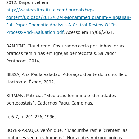
2012. Disponível em
http://westeastinstitute.com/journals/wp-
content/uploads/2013/02/4-MohammedIbrahim-Alhojailan-
Full-Paper-Thematic-Analysis-A-Critical-Review-Of-Its-
Process-And-Evaluation.pdf
. Acesso em 15/06/2021.
BANDINI, Claudirene. Costurando certo por linhas tortas:
práticas femininas em igrejas pentecostais. Salvador:
Pontocom, 2014.
BESSA, Ana Paula Valadão. Adoração diante do trono. Belo
Horizonte: Êxodo, 2002.
BIRMAN, Patrícia. “Mediação feminina e identidades
pentecostais”. Cadernos Pagu, Campinas,
n. 6-7, p. 201-226, 1996.
BOYER-ARAÚJO, Verónique. “‘Macumbeiras’ e ‘crentes’: as
mulheres veem os homens”. Horizontes Antropológicos,