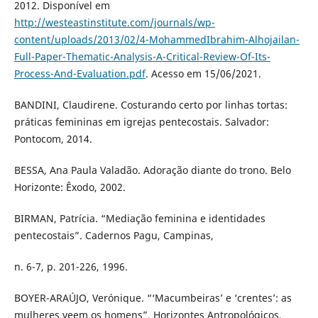
2012. Disponível em
http://westeastinstitute.com/journals/wp-
content/uploads/2013/02/4-MohammedIbrahim-Alhojailan-
Full-Paper-Thematic-Analysis-A-Critical-Review-Of-Its-
Process-And-Evaluation.pdf
. Acesso em 15/06/2021.
BANDINI, Claudirene. Costurando certo por linhas tortas:
práticas femininas em igrejas pentecostais. Salvador:
Pontocom, 2014.
BESSA, Ana Paula Valadão. Adoração diante do trono. Belo
Horizonte: Êxodo, 2002.
BIRMAN, Patrícia. “Mediação feminina e identidades
pentecostais”. Cadernos Pagu, Campinas,
n. 6-7, p. 201-226, 1996.
BOYER-ARAÚJO, Verónique. “‘Macumbeiras’ e ‘crentes’: as
mulheres veem os homens”. Horizontes Antropológicos,