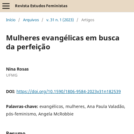
Revista Estudos Feministas
Início
/
Arquivos
/
v. 31 n. 1 (2023)
/
Artigos
Mulheres evangélicas em busca
da perfeição
Nina Rosas
UFMG
DOI:
https://doi.org/10.1590/1806-9584-2023v31n182539
Palavras-chave:
evangélicos, mulheres, Ana Paula Valadão,
pós-feminismo, Angela McRobbie
Resumo