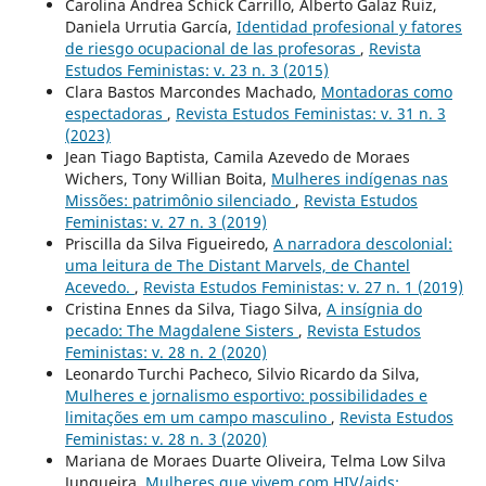
Carolina Andrea Schick Carrillo, Alberto Galaz Ruiz,
Daniela Urrutia García,
Identidad profesional y fatores
de riesgo ocupacional de las profesoras
,
Revista
Estudos Feministas: v. 23 n. 3 (2015)
Clara Bastos Marcondes Machado,
Montadoras como
espectadoras
,
Revista Estudos Feministas: v. 31 n. 3
(2023)
Jean Tiago Baptista, Camila Azevedo de Moraes
Wichers, Tony Willian Boita,
Mulheres indígenas nas
Missões: patrimônio silenciado
,
Revista Estudos
Feministas: v. 27 n. 3 (2019)
Priscilla da Silva Figueiredo,
A narradora descolonial:
uma leitura de The Distant Marvels, de Chantel
Acevedo.
,
Revista Estudos Feministas: v. 27 n. 1 (2019)
Cristina Ennes da Silva, Tiago Silva,
A insígnia do
pecado: The Magdalene Sisters
,
Revista Estudos
Feministas: v. 28 n. 2 (2020)
Leonardo Turchi Pacheco, Silvio Ricardo da Silva,
Mulheres e jornalismo esportivo: possibilidades e
limitações em um campo masculino
,
Revista Estudos
Feministas: v. 28 n. 3 (2020)
Mariana de Moraes Duarte Oliveira, Telma Low Silva
Junqueira,
Mulheres que vivem com HIV/aids: