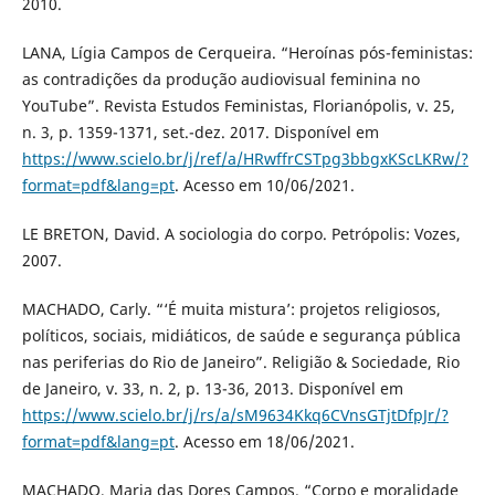
2010.
LANA, Lígia Campos de Cerqueira. “Heroínas pós-feministas:
as contradições da produção audiovisual feminina no
YouTube”. Revista Estudos Feministas, Florianópolis, v. 25,
n. 3, p. 1359-1371, set.-dez. 2017. Disponível em
https://www.scielo.br/j/ref/a/HRwffrCSTpg3bbgxKScLKRw/?
format=pdf&lang=pt
. Acesso em 10/06/2021.
LE BRETON, David. A sociologia do corpo. Petrópolis: Vozes,
2007.
MACHADO, Carly. “‘É muita mistura’: projetos religiosos,
políticos, sociais, midiáticos, de saúde e segurança pública
nas periferias do Rio de Janeiro”. Religião & Sociedade, Rio
de Janeiro, v. 33, n. 2, p. 13-36, 2013. Disponível em
https://www.scielo.br/j/rs/a/sM9634Kkq6CVnsGTjtDfpJr/?
format=pdf&lang=pt
. Acesso em 18/06/2021.
MACHADO, Maria das Dores Campos. “Corpo e moralidade