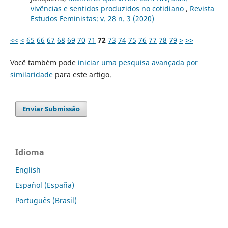
vivências e sentidos produzidos no cotidiano
,
Revista
Estudos Feministas: v. 28 n. 3 (2020)
<<
<
65
66
67
68
69
70
71
72
73
74
75
76
77
78
79
>
>>
Você também pode
iniciar uma pesquisa avançada por
similaridade
para este artigo.
Enviar Submissão
Idioma
English
Español (España)
Português (Brasil)