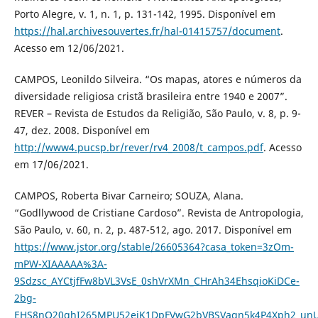
Porto Alegre, v. 1, n. 1, p. 131-142, 1995. Disponível em
https://hal.archivesouvertes.fr/hal-01415757/document
.
Acesso em 12/06/2021.
CAMPOS, Leonildo Silveira. “Os mapas, atores e números da
diversidade religiosa cristã brasileira entre 1940 e 2007”.
REVER – Revista de Estudos da Religião, São Paulo, v. 8, p. 9-
47, dez. 2008. Disponível em
http://www4.pucsp.br/rever/rv4_2008/t_campos.pdf
. Acesso
em 17/06/2021.
CAMPOS, Roberta Bivar Carneiro; SOUZA, Alana.
“Godllywood de Cristiane Cardoso”. Revista de Antropologia,
São Paulo, v. 60, n. 2, p. 487-512, ago. 2017. Disponível em
https://www.jstor.org/stable/26605364?casa_token=3zOm-
mPW-XIAAAAA%3A-
9Sdzsc_AYCtjfFw8bVL3VsE_0shVrXMn_CHrAh34EhsqioKiDCe-
2bg-
EHS8nQ20ghI265MPU52ejK1DpFVwG2bVBSVaqn5k4P4Xph2_unU