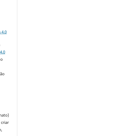
a
 4.0
a
4.0
 o
ção
mato)
criar
m,