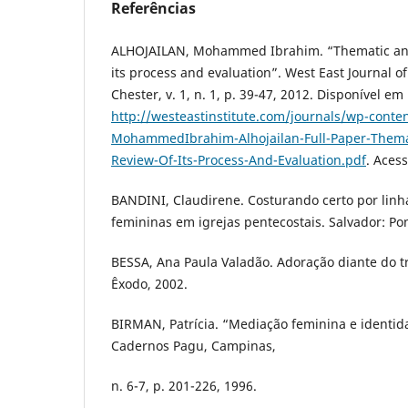
Referências
ALHOJAILAN, Mohammed Ibrahim. “Thematic analys
its process and evaluation”. West East Journal of
Chester, v. 1, n. 1, p. 39-47, 2012. Disponível em
http://westeastinstitute.com/journals/wp-conte
MohammedIbrahim-Alhojailan-Full-Paper-Themati
Review-Of-Its-Process-And-Evaluation.pdf
. Aces
BANDINI, Claudirene. Costurando certo por linha
femininas em igrejas pentecostais. Salvador: Po
BESSA, Ana Paula Valadão. Adoração diante do tr
Êxodo, 2002.
BIRMAN, Patrícia. “Mediação feminina e identid
Cadernos Pagu, Campinas,
n. 6-7, p. 201-226, 1996.