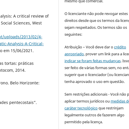
mesmo que comercial.
O licenciante não pode revogar estes
is: A critical review of
direitos desde que os termos da licen
 Social Sciences, West
sejam respeitados. Os termos são os
seguintes:
nt/uploads/2013/02/4-
c-Analysis-A-Critical-
Atribuição – Você deve dar o
crédito
so em 15/06/2021.
apropriado
, prover um link para a lic
indicar se foram feitas mudanças
. Is
s tortas: práticas
ser feito de várias formas sem, no ent
ntocom, 2014.
sugerir que o licenciador (ou licencian
tenha aprovado o uso em questão.
ono. Belo Horizonte:
Sem restrições adicionais - Você não 
aplicar termos jurídicos ou
medidas d
ades pentecostais”.
caráter tecnológico
que restrinjam
legalmente outros de fazerem algo
permitido pela licença.