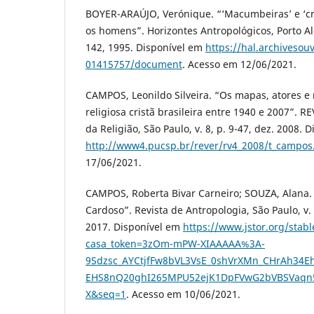
BOYER-ARAÚJO, Verónique. “‘Macumbeiras’ e ‘cr
os homens”. Horizontes Antropológicos, Porto Aleg
142, 1995. Disponível em
https://hal.archivesouv
01415757/document
. Acesso em 12/06/2021.
CAMPOS, Leonildo Silveira. “Os mapas, atores e
religiosa cristã brasileira entre 1940 e 2007”. R
da Religião, São Paulo, v. 8, p. 9-47, dez. 2008. 
http://www4.pucsp.br/rever/rv4_2008/t_campos
17/06/2021.
CAMPOS, Roberta Bivar Carneiro; SOUZA, Alana.
Cardoso”. Revista de Antropologia, São Paulo, v. 
2017. Disponível em
https://www.jstor.org/stab
casa_token=3zOm-mPW-XIAAAAA%3A-
9Sdzsc_AYCtjfFw8bVL3VsE_0shVrXMn_CHrAh34Eh
EHS8nQ20ghI265MPU52ejK1DpFVwG2bVBSVaqn5
X&seq=1
. Acesso em 10/06/2021.