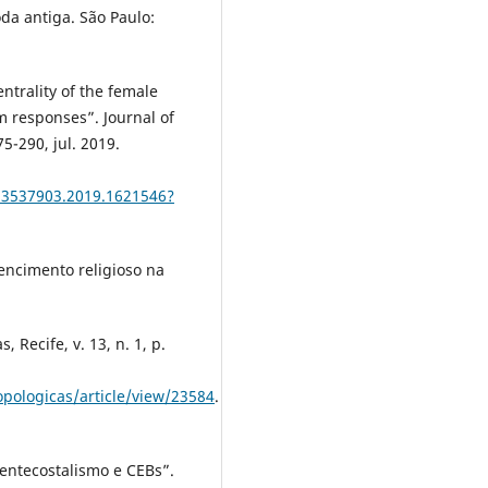
da antiga. São Paulo:
ntrality of the female
m responses”. Journal of
5-290, jul. 2019.
13537903.2019.1621546?
encimento religioso na
 Recife, v. 13, n. 1, p.
ropologicas/article/view/23584
.
entecostalismo e CEBs”.