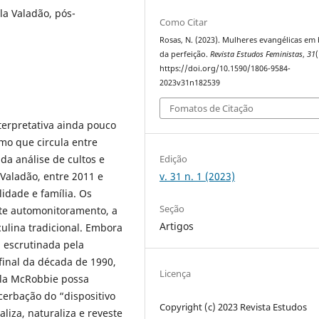
la Valadão, pós-
Como Citar
Rosas, N. (2023). Mulheres evangélicas em
da perfeição.
Revista Estudos Feministas
,
31
(
https://doi.org/10.1590/1806-9584-
2023v31n182539
Fomatos de Citação
terpretativa ainda pouco
mo que circula entre
Edição
da análise de cultos e
v. 31 n. 1 (2023)
Valadão, entre 2011 e
idade e família. Os
Seção
te automonitoramento, a
Artigos
culina tradicional. Embora
a escrutinada pela
final da década de 1990,
Licença
ela McRobbie possa
erbação do “dispositivo
Copyright (c) 2023 Revista Estudos
aliza, naturaliza e reveste