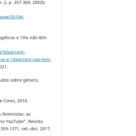
n. 2, p. 357-369, 2002b.
/view/S0104-
angélicos e 10% não têm
3/50percent-
icos-e-10percent-nao-tem-
021.
udos sobre gênero,
 e Cores, 2010.
-feministas: as
no YouTube”. Revista
 1359-1371, set.-dez. 2017.