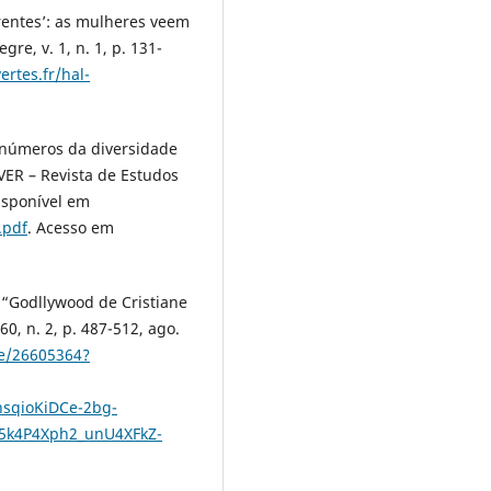
entes’: as mulheres veem
re, v. 1, n. 1, p. 131-
ertes.fr/hal-
 números da diversidade
EVER – Revista de Estudos
Disponível em
.pdf
. Acesso em
 “Godllywood de Cristiane
60, n. 2, p. 487-512, ago.
le/26605364?
sqioKiDCe-2bg-
k4P4Xph2_unU4XFkZ-