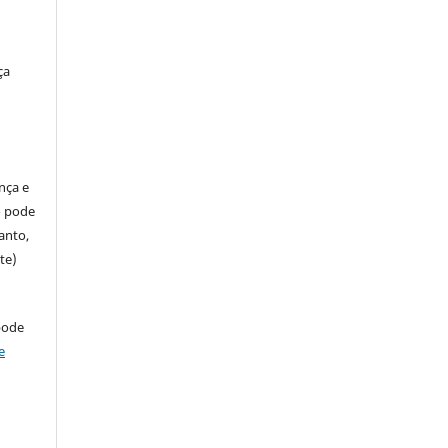
ça
ença e
so pode
anto,
te)
pode
e