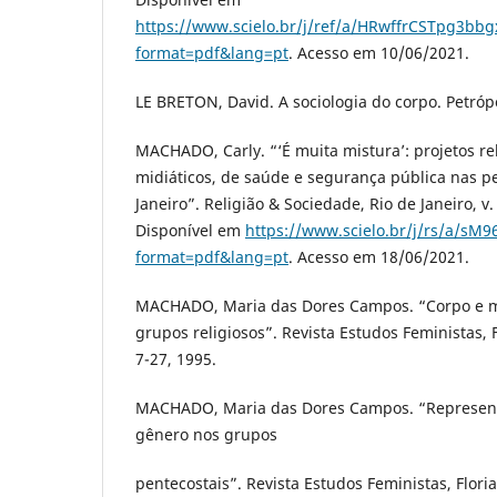
https://www.scielo.br/j/ref/a/HRwffrCSTpg3bb
format=pdf&lang=pt
. Acesso em 10/06/2021.
LE BRETON, David. A sociologia do corpo. Petrópo
MACHADO, Carly. “‘É muita mistura’: projetos reli
midiáticos, de saúde e segurança pública nas pe
Janeiro”. Religião & Sociedade, Rio de Janeiro, v. 
Disponível em
https://www.scielo.br/j/rs/a/sM
format=pdf&lang=pt
. Acesso em 18/06/2021.
MACHADO, Maria das Dores Campos. “Corpo e m
grupos religiosos”. Revista Estudos Feministas, Flo
7-27, 1995.
MACHADO, Maria das Dores Campos. “Represent
gênero nos grupos
pentecostais”. Revista Estudos Feministas, Florian