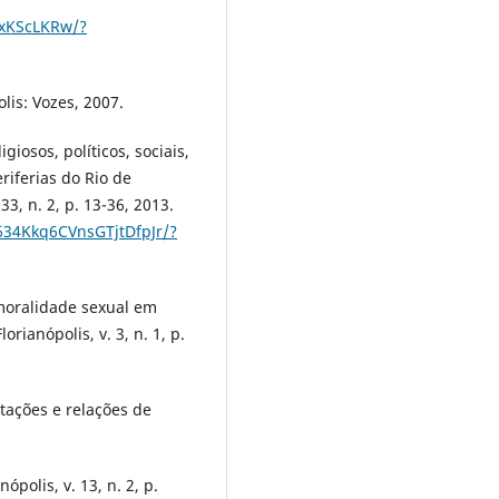
gxKScLKRw/?
lis: Vozes, 2007.
giosos, políticos, sociais,
riferias do Rio de
33, n. 2, p. 13-36, 2013.
9634Kkq6CVnsGTjtDfpJr/?
oralidade sexual em
rianópolis, v. 3, n. 1, p.
ações e relações de
ópolis, v. 13, n. 2, p.