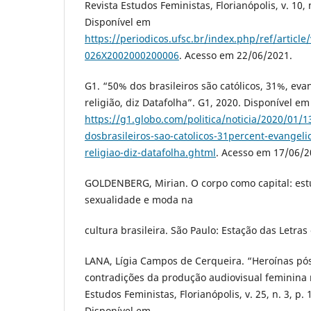
Revista Estudos Feministas, Florianópolis, v. 10, 
Disponível em
https://periodicos.ufsc.br/index.php/ref/article
026X2002000200006
. Acesso em 22/06/2021.
G1. “50% dos brasileiros são católicos, 31%, ev
religião, diz Datafolha”. G1, 2020. Disponível em
https://g1.globo.com/politica/noticia/2020/01/1
dosbrasileiros-sao-catolicos-31percent-evangel
religiao-diz-datafolha.ghtml
. Acesso em 17/06/2
GOLDENBERG, Mirian. O corpo como capital: est
sexualidade e moda na
cultura brasileira. São Paulo: Estação das Letras
LANA, Lígia Campos de Cerqueira. “Heroínas pós
contradições da produção audiovisual feminina 
Estudos Feministas, Florianópolis, v. 25, n. 3, p.
Disponível em