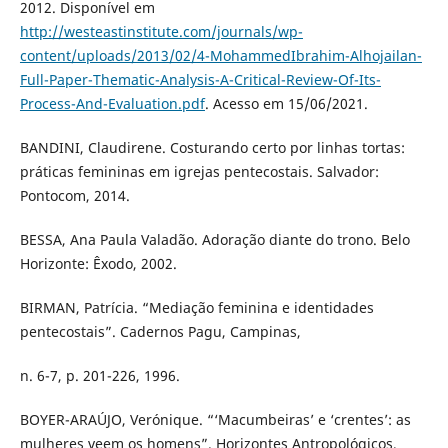
2012. Disponível em
http://westeastinstitute.com/journals/wp-
content/uploads/2013/02/4-MohammedIbrahim-Alhojailan-
Full-Paper-Thematic-Analysis-A-Critical-Review-Of-Its-
Process-And-Evaluation.pdf
. Acesso em 15/06/2021.
BANDINI, Claudirene. Costurando certo por linhas tortas:
práticas femininas em igrejas pentecostais. Salvador:
Pontocom, 2014.
BESSA, Ana Paula Valadão. Adoração diante do trono. Belo
Horizonte: Êxodo, 2002.
BIRMAN, Patrícia. “Mediação feminina e identidades
pentecostais”. Cadernos Pagu, Campinas,
n. 6-7, p. 201-226, 1996.
BOYER-ARAÚJO, Verónique. “‘Macumbeiras’ e ‘crentes’: as
mulheres veem os homens”. Horizontes Antropológicos,