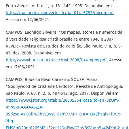
Porto Alegre, v. 1, n. 1, p. 131-142, 1995. Disponível em
https://hal.archivesouvertes.fr/hal-01415757/document
.
Acesso em 12/06/2021.
CAMPOS, Leonildo Silveira. “Os mapas, atores e números da
diversidade religiosa cristã brasileira entre 1940 e 2007”.
REVER – Revista de Estudos da Religião, São Paulo, v. 8, p. 9-
47, dez. 2008. Disponível em
http://www4.pucsp.br/rever/rv4_2008/t_campos.pdf
. Acesso
em 17/06/2021.
CAMPOS, Roberta Bivar Carneiro; SOUZA, Alana.
“Godllywood de Cristiane Cardoso”. Revista de Antropologia,
São Paulo, v. 60, n. 2, p. 487-512, ago. 2017. Disponível em
https://www.jstor.org/stable/26605364?casa_token=3zOm-
mPW-XIAAAAA%3A-
9Sdzsc_AYCtjfFw8bVL3VsE_0shVrXMn_CHrAh34EhsqioKiDCe-
2bg-
EHS8nQ20ghI265MPU52ejK1DpFVwG2bVBSVaqn5k4P4Xph2_unU