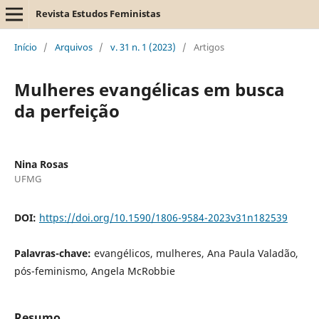
Revista Estudos Feministas
Início
/
Arquivos
/
v. 31 n. 1 (2023)
/
Artigos
Mulheres evangélicas em busca
da perfeição
Nina Rosas
UFMG
DOI:
https://doi.org/10.1590/1806-9584-2023v31n182539
Palavras-chave:
evangélicos, mulheres, Ana Paula Valadão,
pós-feminismo, Angela McRobbie
Resumo