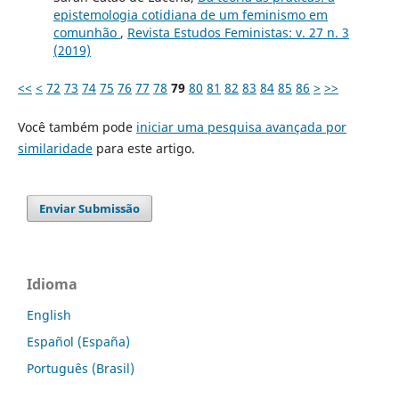
epistemologia cotidiana de um feminismo em
comunhão
,
Revista Estudos Feministas: v. 27 n. 3
(2019)
<<
<
72
73
74
75
76
77
78
79
80
81
82
83
84
85
86
>
>>
Você também pode
iniciar uma pesquisa avançada por
similaridade
para este artigo.
Enviar Submissão
Idioma
English
Español (España)
Português (Brasil)