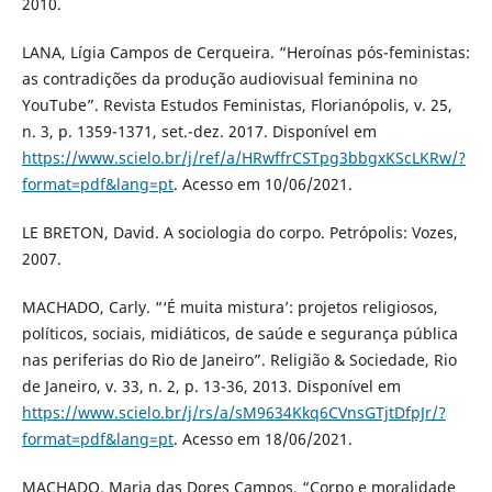
2010.
LANA, Lígia Campos de Cerqueira. “Heroínas pós-feministas:
as contradições da produção audiovisual feminina no
YouTube”. Revista Estudos Feministas, Florianópolis, v. 25,
n. 3, p. 1359-1371, set.-dez. 2017. Disponível em
https://www.scielo.br/j/ref/a/HRwffrCSTpg3bbgxKScLKRw/?
format=pdf&lang=pt
. Acesso em 10/06/2021.
LE BRETON, David. A sociologia do corpo. Petrópolis: Vozes,
2007.
MACHADO, Carly. “‘É muita mistura’: projetos religiosos,
políticos, sociais, midiáticos, de saúde e segurança pública
nas periferias do Rio de Janeiro”. Religião & Sociedade, Rio
de Janeiro, v. 33, n. 2, p. 13-36, 2013. Disponível em
https://www.scielo.br/j/rs/a/sM9634Kkq6CVnsGTjtDfpJr/?
format=pdf&lang=pt
. Acesso em 18/06/2021.
MACHADO, Maria das Dores Campos. “Corpo e moralidade