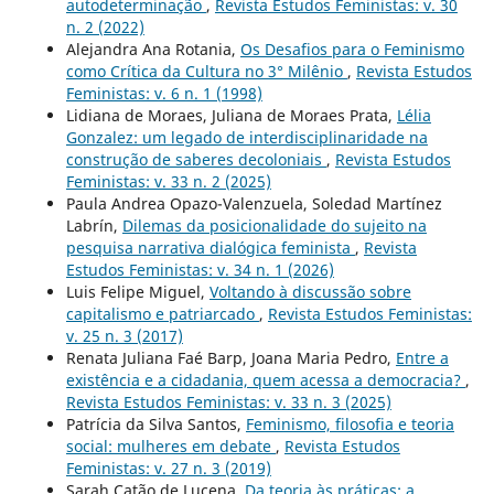
autodeterminação
,
Revista Estudos Feministas: v. 30
n. 2 (2022)
Alejandra Ana Rotania,
Os Desafios para o Feminismo
como Crítica da Cultura no 3° Milênio
,
Revista Estudos
Feministas: v. 6 n. 1 (1998)
Lidiana de Moraes, Juliana de Moraes Prata,
Lélia
Gonzalez: um legado de interdisciplinaridade na
construção de saberes decoloniais
,
Revista Estudos
Feministas: v. 33 n. 2 (2025)
Paula Andrea Opazo-Valenzuela, Soledad Martínez
Labrín,
Dilemas da posicionalidade do sujeito na
pesquisa narrativa dialógica feminista
,
Revista
Estudos Feministas: v. 34 n. 1 (2026)
Luis Felipe Miguel,
Voltando à discussão sobre
capitalismo e patriarcado
,
Revista Estudos Feministas:
v. 25 n. 3 (2017)
Renata Juliana Faé Barp, Joana Maria Pedro,
Entre a
existência e a cidadania, quem acessa a democracia?
,
Revista Estudos Feministas: v. 33 n. 3 (2025)
Patrícia da Silva Santos,
Feminismo, filosofia e teoria
social: mulheres em debate
,
Revista Estudos
Feministas: v. 27 n. 3 (2019)
Sarah Catão de Lucena,
Da teoria às práticas: a