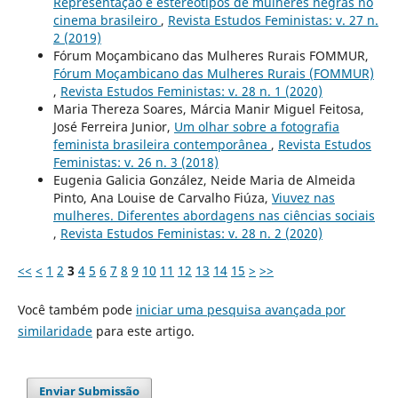
Representação e estereótipos de mulheres negras no
cinema brasileiro
,
Revista Estudos Feministas: v. 27 n.
2 (2019)
Fórum Moçambicano das Mulheres Rurais FOMMUR,
Fórum Moçambicano das Mulheres Rurais (FOMMUR)
,
Revista Estudos Feministas: v. 28 n. 1 (2020)
Maria Thereza Soares, Márcia Manir Miguel Feitosa,
José Ferreira Junior,
Um olhar sobre a fotografia
feminista brasileira contemporânea
,
Revista Estudos
Feministas: v. 26 n. 3 (2018)
Eugenia Galicia González, Neide Maria de Almeida
Pinto, Ana Louise de Carvalho Fiúza,
Viuvez nas
mulheres. Diferentes abordagens nas ciências sociais
,
Revista Estudos Feministas: v. 28 n. 2 (2020)
<<
<
1
2
3
4
5
6
7
8
9
10
11
12
13
14
15
>
>>
Você também pode
iniciar uma pesquisa avançada por
similaridade
para este artigo.
Enviar Submissão