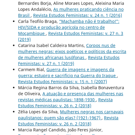
Bernardes Borja, Aline Moraes Lopes, Aleixina Maria
Lopes Andalécio,
As mulheres praticando ciência no
Brasil
,
Revista Estudos Feministas: v. 24 n. 1 (2016)
Carla Teofilo Braga,
“Machamba não é trabalho!”:
HIV/SIDA e produção agrícola no centro de
Moçambique
,
Revista Estudos Feministas: v. 27 n. 3
(2019)
Catarina Isabel Caldeira Martins,
Corpos nus de
mulheres negras: eixos poéticos e políticos da escrita
de mulheres africanas lusófonas
,
Revista Estudos
Feministas: v. 27 n. 1 (2019)
Carmem Rial,
Guerra de imagens e imagens da
guerra: estupro e sacrifício na Guerra do Iraque
,
Revista Estudos Feministas: v. 15 n. 1 (2007)
Márcia Regina Barros da Silva, Isabella Bonaventura
de Oliveira,
A atuação e presença das mulheres nas
revistas médicas paulistas: 1898-1930
,
Revista
Estudos Feministas: v. 26 n. 2 (2018)
Zélia Lopes da Silva,
Mulheres negras nos carnavais
paulistanos: quem são elas? (1921-1967)
,
Revista
Estudos Feministas: v. 26 n. 2 (2018)
Marcia Rangel Candido, João Feres Júnior,