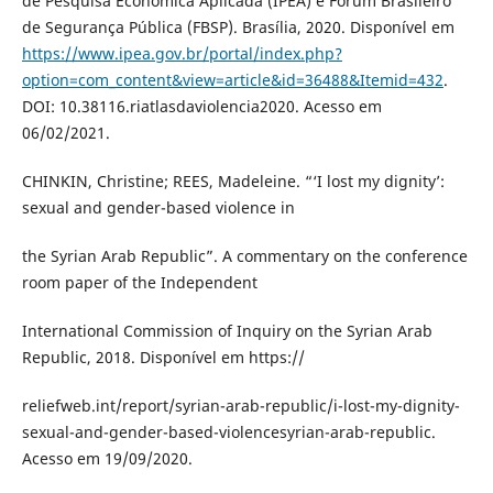
de Pesquisa Econômica Aplicada (IPEA) e Fórum Brasileiro
de Segurança Pública (FBSP). Brasília, 2020. Disponível em
https://www.ipea.gov.br/portal/index.php?
option=com_content&view=article&id=36488&Itemid=432
.
DOI: 10.38116.riatlasdaviolencia2020. Acesso em
06/02/2021.
CHINKIN, Christine; REES, Madeleine. “‘I lost my dignity’:
sexual and gender-based violence in
the Syrian Arab Republic”. A commentary on the conference
room paper of the Independent
International Commission of Inquiry on the Syrian Arab
Republic, 2018. Disponível em https://
reliefweb.int/report/syrian-arab-republic/i-lost-my-dignity-
sexual-and-gender-based-violencesyrian-arab-republic.
Acesso em 19/09/2020.