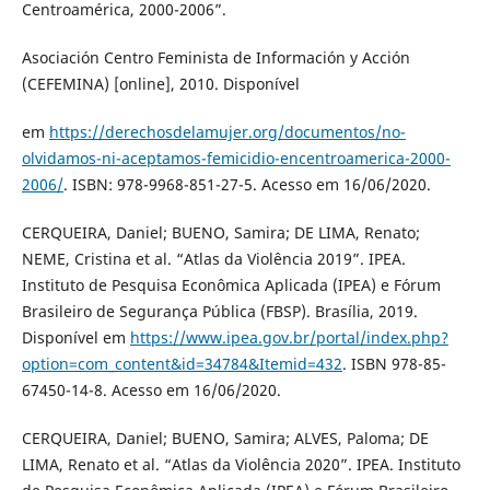
Centroamérica, 2000-2006”.
Asociación Centro Feminista de Información y Acción
(CEFEMINA) [online], 2010. Disponível
em
https://derechosdelamujer.org/documentos/no-
olvidamos-ni-aceptamos-femicidio-encentroamerica-2000-
2006/
. ISBN: 978-9968-851-27-5. Acesso em 16/06/2020.
CERQUEIRA, Daniel; BUENO, Samira; DE LIMA, Renato;
NEME, Cristina et al. “Atlas da Violência 2019”. IPEA.
Instituto de Pesquisa Econômica Aplicada (IPEA) e Fórum
Brasileiro de Segurança Pública (FBSP). Brasília, 2019.
Disponível em
https://www.ipea.gov.br/portal/index.php?
option=com_content&id=34784&Itemid=432
. ISBN 978-85-
67450-14-8. Acesso em 16/06/2020.
CERQUEIRA, Daniel; BUENO, Samira; ALVES, Paloma; DE
LIMA, Renato et al. “Atlas da Violência 2020”. IPEA. Instituto