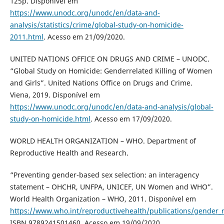
125p. Disponível em
https://www.unodc.org/unodc/en/data-and-
analysis/statistics/crime/global-study-on-homicide-
2011.html
. Acesso em 21/09/2020.
UNITED NATIONS OFFICE ON DRUGS AND CRIME – UNODC.
“Global Study on Homicide: Genderrelated Killing of Women
and Girls”. United Nations Office on Drugs and Crime.
Viena, 2019. Disponível em
https://www.unodc.org/unodc/en/data-and-analysis/global-
study-on-homicide.html
. Acesso em 17/09/2020.
WORLD HEALTH ORGANIZATION – WHO. Department of
Reproductive Health and Research.
“Preventing gender-based sex selection: an interagency
statement – OHCHR, UNFPA, UNICEF, UN Women and WHO”.
World Health Organization – WHO, 2011. Disponível em
https://www.who.int/reproductivehealth/publications/gender_
ISBN 9789241501460. Acesso em 19/09/2020.