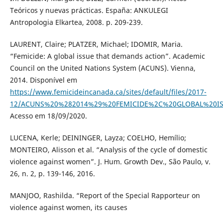
Teóricos y nuevas prácticas. España: ANKULEGI
Antropologia Elkartea, 2008. p. 209-239.
LAURENT, Claire; PLATZER, Michael; IDOMIR, Maria.
“Femicide: A global issue that demands action”. Academic
Council on the United Nations System (ACUNS). Vienna,
2014. Disponível em
https://www.femicideincanada.ca/sites/default/files/2017-
12/ACUNS%20%282014%29%20FEMICIDE%2C%20GLOBAL%20I
Acesso em 18/09/2020.
LUCENA, Kerle; DEININGER, Layza; COELHO, Hemílio;
MONTEIRO, Alisson et al. “Analysis of the cycle of domestic
violence against women”. J. Hum. Growth Dev., São Paulo, v.
26, n. 2, p. 139-146, 2016.
MANJOO, Rashilda. “Report of the Special Rapporteur on
violence against women, its causes