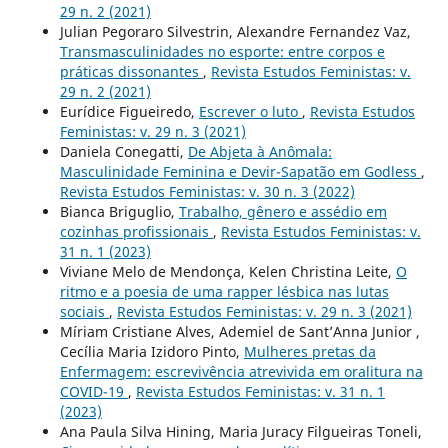
29 n. 2 (2021)
Julian Pegoraro Silvestrin, Alexandre Fernandez Vaz,
Transmasculinidades no esporte: entre corpos e
práticas dissonantes
,
Revista Estudos Feministas: v.
29 n. 2 (2021)
Eurídice Figueiredo,
Escrever o luto
,
Revista Estudos
Feministas: v. 29 n. 3 (2021)
Daniela Conegatti,
De Abjeta à Anômala:
Masculinidade Feminina e Devir-Sapatão em Godless
,
Revista Estudos Feministas: v. 30 n. 3 (2022)
Bianca Briguglio,
Trabalho, gênero e assédio em
cozinhas profissionais
,
Revista Estudos Feministas: v.
31 n. 1 (2023)
Viviane Melo de Mendonça, Kelen Christina Leite,
O
ritmo e a poesia de uma rapper lésbica nas lutas
sociais
,
Revista Estudos Feministas: v. 29 n. 3 (2021)
Míriam Cristiane Alves, Ademiel de Sant’Anna Junior ,
Cecília Maria Izidoro Pinto,
Mulheres pretas da
Enfermagem: escrevivência atrevivida em oralitura na
COVID-19
,
Revista Estudos Feministas: v. 31 n. 1
(2023)
Ana Paula Silva Hining, Maria Juracy Filgueiras Toneli,