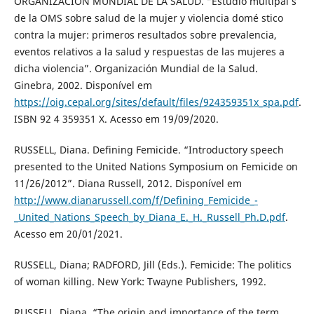
ORGANIZACIÓN MUNDIAL DE LA SALUD. “Estudio multipaí s
de la OMS sobre salud de la mujer y violencia domé stico
contra la mujer: primeros resultados sobre prevalencia,
eventos relativos a la salud y respuestas de las mujeres a
dicha violencia”. Organización Mundial de la Salud.
Ginebra, 2002. Disponível em
https://oig.cepal.org/sites/default/files/924359351x_spa.pdf
.
ISBN 92 4 359351 X. Acesso em 19/09/2020.
RUSSELL, Diana. Defining Femicide. “Introductory speech
presented to the United Nations Symposium on Femicide on
11/26/2012”. Diana Russell, 2012. Disponível em
http://www.dianarussell.com/f/Defining_Femicide_-
_United_Nations_Speech_by_Diana_E._H._Russell_Ph.D.pdf
.
Acesso em 20/01/2021.
RUSSELL, Diana; RADFORD, Jill (Eds.). Femicide: The politics
of woman killing. New York: Twayne Publishers, 1992.
RUSSELL, Diana. “The origin and importance of the term