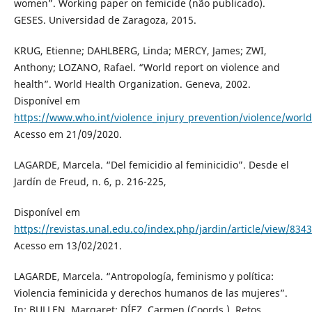
women”. Working paper on femicide (não publicado).
GESES. Universidad de Zaragoza, 2015.
KRUG, Etienne; DAHLBERG, Linda; MERCY, James; ZWI,
Anthony; LOZANO, Rafael. “World report on violence and
health”. World Health Organization. Geneva, 2002.
Disponível em
https://www.who.int/violence_injury_prevention/violence/worl
Acesso em 21/09/2020.
LAGARDE, Marcela. “Del femicidio al feminicidio”. Desde el
Jardín de Freud, n. 6, p. 216-225,
Disponível em
https://revistas.unal.edu.co/index.php/jardin/article/view/8343
Acesso em 13/02/2021.
LAGARDE, Marcela. “Antropología, feminismo y política:
Violencia feminicida y derechos humanos de las mujeres”.
In: BULLEN, Margaret; DÍEZ, Carmen (Coords.). Retos