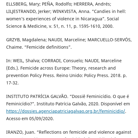
ELLSBERG, Mary; PEÑA, Rodolfo; HERRERA, Andrés;
LILJESTRANDD, Jerker; WINKVISTA, Anna. “Candies in hell:
women’s experiences of violence in Nicaragua”. Social
Science & Medicine, v. 51, n. 11, p. 1595-1610, 2000.
GRZYB, Magdalena; NAUDI, Marceline; MARCUELLO-SERVÓS,
Chaime. “Femicide definitions”.
In: WEIL, Shalva; CORRADI, Consuelo; NAUDI, Marceline
(Eds.). Femicide across Europe: Theory, research and
prevention Policy Press. Reino Unido: Policy Press. 2018. p.
17-32.
INSTITUTO PATRÍCIA GALVÃO. “Dossiê Feminicídio. O que é
Feminicídio?”. Instituto Patrícia Galvão, 2020. Disponível em
https://dossies.agenciapatriciagalvao.org.br/feminicidio/
.
Acesso em 05/09/2020.
IRANZO, Juan. “Reflections on femicide and violence against