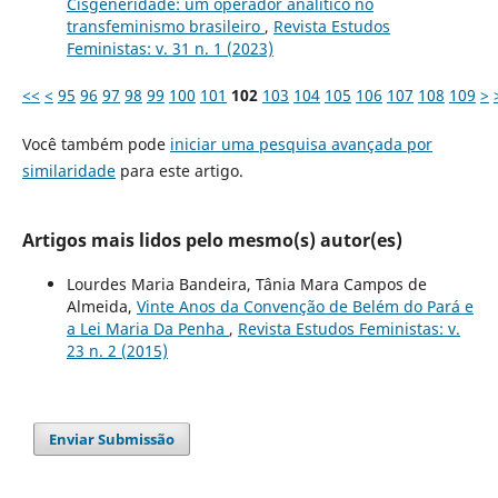
Cisgeneridade: um operador analítico no
transfeminismo brasileiro
,
Revista Estudos
Feministas: v. 31 n. 1 (2023)
<<
<
95
96
97
98
99
100
101
102
103
104
105
106
107
108
109
>
Você também pode
iniciar uma pesquisa avançada por
similaridade
para este artigo.
Artigos mais lidos pelo mesmo(s) autor(es)
Lourdes Maria Bandeira, Tânia Mara Campos de
Almeida,
Vinte Anos da Convenção de Belém do Pará e
a Lei Maria Da Penha
,
Revista Estudos Feministas: v.
23 n. 2 (2015)
Enviar Submissão