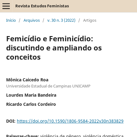
Revista Estudos Feministas
Início
/
Arquivos
/
v. 30 n. 3 (2022)
/
Artigos
Femicídio e Feminicídio:
discutindo e ampliando os
conceitos
Mônica Caicedo Roa
Universidade Estadual de Campinas UNICAMP
Lourdes Maria Bandeira
Ricardo Carlos Cordeiro
DOI:
https://doi.org/10.1590/1806-9584-2022v30n383829
Palavras-chave:
violência de gênero, violência doméstica,