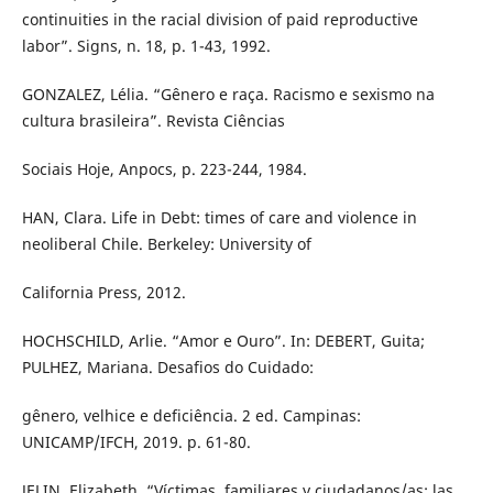
continuities in the racial division of paid reproductive
labor”. Signs, n. 18, p. 1-43, 1992.
GONZALEZ, Lélia. “Gênero e raça. Racismo e sexismo na
cultura brasileira”. Revista Ciências
Sociais Hoje, Anpocs, p. 223-244, 1984.
HAN, Clara. Life in Debt: times of care and violence in
neoliberal Chile. Berkeley: University of
California Press, 2012.
HOCHSCHILD, Arlie. “Amor e Ouro”. In: DEBERT, Guita;
PULHEZ, Mariana. Desafios do Cuidado:
gênero, velhice e deficiência. 2 ed. Campinas:
UNICAMP/IFCH, 2019. p. 61-80.
JELIN, Elizabeth. “Víctimas, familiares y ciudadanos/as: las