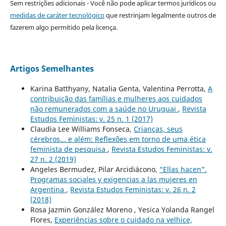
Sem restrições adicionais - Você não pode aplicar termos jurídicos ou
medidas de caráter tecnológico
que restrinjam legalmente outros de
fazerem algo permitido pela licença.
Artigos Semelhantes
Karina Batthyany, Natalia Genta, Valentina Perrotta,
A
contribuição das famílias e mulheres aos cuidados
não remunerados com a saúde no Uruguai
,
Revista
Estudos Feministas: v. 25 n. 1 (2017)
Claudia Lee Williams Fonseca,
Crianças, seus
cérebros... e além: Reflexões em torno de uma ética
feminista de pesquisa
,
Revista Estudos Feministas: v.
27 n. 2 (2019)
Angeles Bermudez, Pilar Arcidiácono,
“Ellas hacen”.
Programas sociales y exigencias a las mujeres en
Argentina
,
Revista Estudos Feministas: v. 26 n. 2
(2018)
Rosa Jazmin González Moreno , Yesica Yolanda Rangel
Flores,
Experiências sobre o cuidado na velhice,