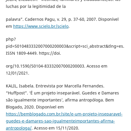
luchas por la legitimidad de la
palavra”. Cadernos Pagu, v. 29, p. 37-60, 2007. Disponível
em
https://www.scielo.br/scielo
.
php?
pid=S010483332007000200003&script=sci_abstract&tlng=es.
ISSN 1809-4449. https://doi.
org/10.1590/S0104-83332007000200003. Acesso em
12/01/2021.
KALIL, Isabela. Entrevista por Marcella Fernandes.
“Huffpost”. ‘É um projeto inseparável. Guedes e Damares
são igualmente importantes’, afirma antropóloga. Bem
Blogado, 2020. Disponível em
https://bemblogado.com.br/site/e-um-projeto-inseparavel-
guedes-e-damares-sao-igualmenteimportantes-afirma-
antropologa/
. Acesso em 15/11/2020.