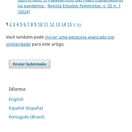
na pandemia
,
Revista Estudos Feministas: v. 32 n. 1
(2024)
1
2
3
4
5
6
7
8
9
10
11
12
13
14
15
>
>>
Você também pode
iniciar uma pesquisa avançada por
similaridade
para este artigo.
Enviar Submissão
Idioma
English
Español (España)
Português (Brasil)