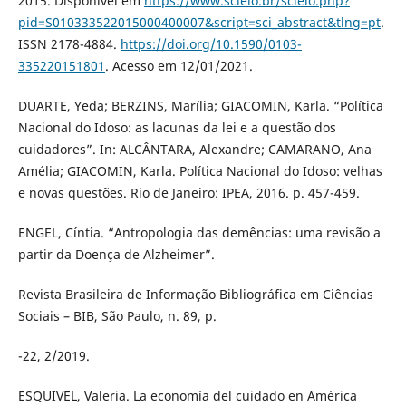
2015. Disponível em
https://www.scielo.br/scielo.php?
pid=S010333522015000400007&script=sci_abstract&tlng=pt
.
ISSN 2178-4884.
https://doi.org/10.1590/0103-
335220151801
. Acesso em 12/01/2021.
DUARTE, Yeda; BERZINS, Marília; GIACOMIN, Karla. “Política
Nacional do Idoso: as lacunas da lei e a questão dos
cuidadores”. In: ALCÂNTARA, Alexandre; CAMARANO, Ana
Amélia; GIACOMIN, Karla. Política Nacional do Idoso: velhas
e novas questões. Rio de Janeiro: IPEA, 2016. p. 457-459.
ENGEL, Cíntia. “Antropologia das demências: uma revisão a
partir da Doença de Alzheimer”.
Revista Brasileira de Informação Bibliográfica em Ciências
Sociais – BIB, São Paulo, n. 89, p.
-22, 2/2019.
ESQUIVEL, Valeria. La economía del cuidado en América