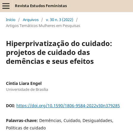
Revista Estudos Feministas
Início
/
Arquivos
/
v. 30 n. 3 (2022)
/
Artigos Temáticos Mulheres em Pesquisas
Hiperprivatização do cuidado:
projetos de cuidado das
demências e seus efeitos
Cíntia Liara Engel
Universidade de Brasília
DOI:
https://doi.org/10.1590/1806-9584-2022v30n379285
Palavras-chave:
Demências, Cuidado, Desigualdades,
Políticas de cuidado