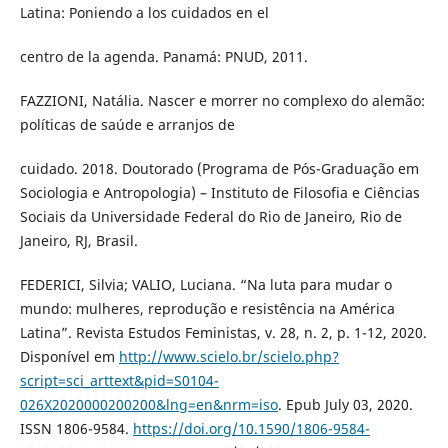
Latina: Poniendo a los cuidados en el
centro de la agenda. Panamá: PNUD, 2011.
FAZZIONI, Natália. Nascer e morrer no complexo do alemão:
políticas de saúde e arranjos de
cuidado. 2018. Doutorado (Programa de Pós-Graduação em
Sociologia e Antropologia) – Instituto de Filosofia e Ciências
Sociais da Universidade Federal do Rio de Janeiro, Rio de
Janeiro, RJ, Brasil.
FEDERICI, Silvia; VALIO, Luciana. “Na luta para mudar o
mundo: mulheres, reprodução e resistência na América
Latina”. Revista Estudos Feministas, v. 28, n. 2, p. 1-12, 2020.
Disponível em
http://www.scielo.br/scielo.php?
script=sci_arttext&pid=S0104-
026X2020000200200&lng=en&nrm=iso
. Epub July 03, 2020.
ISSN 1806-9584.
https://doi.org/10.1590/1806-9584-