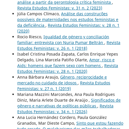
análise a partir da gerontologia crítica feminista
,
Revista Estudos Feministas: v. 31 n. 2 (2023)
Júlia Campos Clímaco,
Análise das construções
possíveis de maternidades nos estudos feministas e
da deficiência
,
Revista Estudos Feministas: v. 28 n. 1
(2020)
Rocio Riesco,
Igualdad de género y conciliación
familiar: entrevista con Nuria Pumar Beltrán
,
Revista
Estudos Feministas: v. 26 n. 1 (2018)
Isabel Cristina Posada Zapata, Carlos Enrique Yepes
Delgado, Lina Marcela Patiño Olarte,
Amor, risco e
Aids: homens que fazem sexo com homens
,
Revista
Estudos Feministas: v. 28 n. 1 (2020)
Anna Bárbara Araujo,
Gênero, reciprocidade e
mercado no cuidado de idosos
,
Revista Estudos
Feministas: v. 27 n. 1 (2019)
Mariana Mazzini Marcondes, Ana Paula Rodrigues
Diniz, Maria Arlete Duarte de Araújo ,
Significados de
gênero e narrativas de políticas públicas
,
Revista
Estudos Feministas: v. 34 n. 1 (2026)
Ana Lucia Hernández Cordero, Paula González
Granados, Mar Dieste Campo,
Sinto que estou fazendo
tudo errado. O malabarismo das mães trabalhadoras