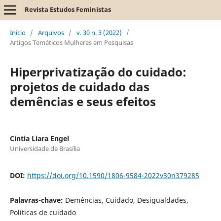
Revista Estudos Feministas
Início
/
Arquivos
/
v. 30 n. 3 (2022)
/
Artigos Temáticos Mulheres em Pesquisas
Hiperprivatização do cuidado:
projetos de cuidado das
demências e seus efeitos
Cíntia Liara Engel
Universidade de Brasília
DOI:
https://doi.org/10.1590/1806-9584-2022v30n379285
Palavras-chave:
Demências, Cuidado, Desigualdades,
Políticas de cuidado