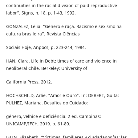
continuities in the racial division of paid reproductive
labor”. Signs, n. 18, p. 1-43, 1992.
GONZALEZ, Lélia. “Gênero e raça. Racismo e sexismo na
cultura brasileira”. Revista Ciências
Sociais Hoje, Anpocs, p. 223-244, 1984.
HAN, Clara. Life in Debt: times of care and violence in
neoliberal Chile. Berkeley: University of
California Press, 2012.
HOCHSCHILD, Arlie. “Amor e Ouro”. In: DEBERT, Guita;
PULHEZ, Mariana. Desafios do Cuidado:
gênero, velhice e deficiência. 2 ed. Campinas:
UNICAMP/IFCH, 2019. p. 61-80.
JELIN, Elizabeth. “Víctimas, familiares y ciudadanos/as: las