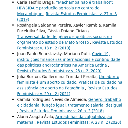
Carla Teofilo Braga,
“Machamba não é trabalho!”:
HIV/SIDA e produção agrícola no centro de
Moçambique
,
Revista Estudos Feministas: v. 27 n. 3
(2019)
Rosângela Saldanha Pereira, Xavier Rambla, Kamila
Paceluika Silva, Cássia Daiane Ciriaco,
Transversalidade de gênero e políticas sociais no
orçamento do estado de Mato Grosso
,
Revista Estudos
Feministas: v. 18 n. 2 (2010)
Juan Pablo Bohoslavsky, Mariana Rulli,
Covid-19,
instituições financeiras internacionais e continuidade
das políticas androcêntricas na América Latina
,
Revista Estudos Feministas: v. 28 n. 2 (2020)
Julia Burton, Guillermina Trinidad Peralta,
Um aborto
feminista é um aborto cuidado. Práticas de cuidado na
assistência ao aborto na Patagônia
,
Revista Estudos
Feministas: v. 29 n. 2 (2021)
Camila rodrigues Neves de Almeida,
Gênero, trabalho
e cidadania: função igual, tratamento salarial desigual
,
Revista Estudos Feministas: v. 26 n. 3 (2018)
Alana Aragão Ávila,
Armadilhas da culpabilização
materna
,
Revista Estudos Feministas: v. 28 n. 2 (2020)