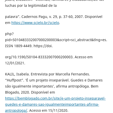
luchas por la legitimidad de la
palavra”. Cadernos Pagu, v. 29, p. 37-60, 2007. Disponível
em
https://www.scielo.br/scielo
.
php?
pid=S010483332007000200003&script=sci_abstract&tlng=es.
ISSN 1809-4449. https://doi.
org/10.1590/S0104-83332007000200003. Acesso em
12/01/2021.
KALIL, Isabela. Entrevista por Marcella Fernandes.
“Huffpost”. ‘É um projeto inseparável. Guedes e Damares
são igualmente importantes’, afirma antropóloga. Bem
Blogado, 2020. Disponível em
https://bemblogado.com.br/site/e-um-projeto-inseparavel-
guedes-e-damares-sao-igualmenteimportantes-afirma-
antropologa/
. Acesso em 15/11/2020.