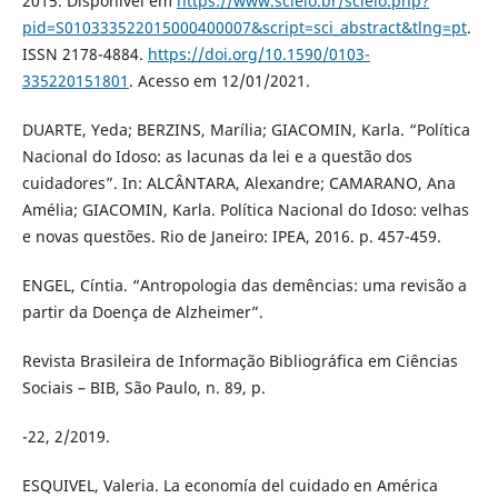
2015. Disponível em
https://www.scielo.br/scielo.php?
pid=S010333522015000400007&script=sci_abstract&tlng=pt
.
ISSN 2178-4884.
https://doi.org/10.1590/0103-
335220151801
. Acesso em 12/01/2021.
DUARTE, Yeda; BERZINS, Marília; GIACOMIN, Karla. “Política
Nacional do Idoso: as lacunas da lei e a questão dos
cuidadores”. In: ALCÂNTARA, Alexandre; CAMARANO, Ana
Amélia; GIACOMIN, Karla. Política Nacional do Idoso: velhas
e novas questões. Rio de Janeiro: IPEA, 2016. p. 457-459.
ENGEL, Cíntia. “Antropologia das demências: uma revisão a
partir da Doença de Alzheimer”.
Revista Brasileira de Informação Bibliográfica em Ciências
Sociais – BIB, São Paulo, n. 89, p.
-22, 2/2019.
ESQUIVEL, Valeria. La economía del cuidado en América