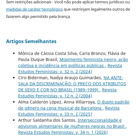
Sem restrições adicionais - Você não pode aplicar termos jurídicos ou
medidas de caráter tecnológico
que restrinjam legalmente outros de
fazerem algo permitido pela licença.
Artigos Semelhantes
Mônica de Cássia Costa Silva, Carla Bronzo, Flávia de
Paula Duque Brasil,
Movimento feminista negro, ação
coletiva e incidência em políticas públicas
,
Revista
Estudos Feministas: v. 32 n. 2 (2024)
Ciro Biderman, Nadya Araujo Guimarães,
NA ANTE-
SALA DA DISCRIMINAÇÃO: O PREÇO DOS ATRIBUTOS
DE SEXO E COR NO BRASIL (1989–1999)
,
Revista
Estudos Feministas: v. 12 n. 2 (2004)
Alma Calderón López, Anna Villarroya,
O duplo padrão
de gênero na cena musical de Barcelona
,
Revista
Estudos Feministas: v. 33 n. 2 (2025)
Arthur Saldanha dos Santos,
Interseccionalidade e
ativismos alimentares de mulheres negras no Brasil
,
Revista Estudos Feministas: v. 34 n. 1 (2026)