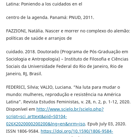
Latina: Poniendo a los cuidados en el
centro de la agenda. Panamá: PNUD, 2011.
FAZZIONI, Natália. Nascer e morrer no complexo do alemão:
políticas de saúde e arranjos de
cuidado. 2018. Doutorado (Programa de Pós-Graduação em
Sociologia e Antropologia) – Instituto de Filosofia e Ciências
Sociais da Universidade Federal do Rio de Janeiro, Rio de
Janeiro, RJ, Brasil.
FEDERICI, Silvia; VALIO, Luciana. “Na luta para mudar o
mundo: mulheres, reprodução e resistência na América
Latina”. Revista Estudos Feministas, v. 28, n. 2, p. 1-12, 2020.
Disponível em
http://www.scielo.br/scielo.php?
script=sci_arttext&pid=S0104-
026X2020000200200&lng=en&nrm=iso
. Epub July 03, 2020.
ISSN 1806-9584.
https://doi.org/10.1590/1806-9584-