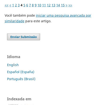
<<
<
1
2
3
4
5
6
7
8
9
10
11
12
13
14
15
>
>>
Você também pode
iniciar uma pesquisa avançada por
similaridade
para este artigo.
Enviar Submissão
Idioma
English
Español (España)
Português (Brasil)
Indexada em