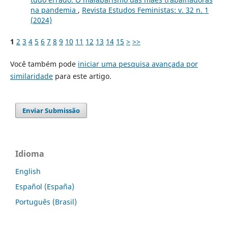
na pandemia
,
Revista Estudos Feministas: v. 32 n. 1
(2024)
1
2
3
4
5
6
7
8
9
10
11
12
13
14
15
>
>>
Você também pode
iniciar uma pesquisa avançada por
similaridade
para este artigo.
Enviar Submissão
Idioma
English
Español (España)
Português (Brasil)