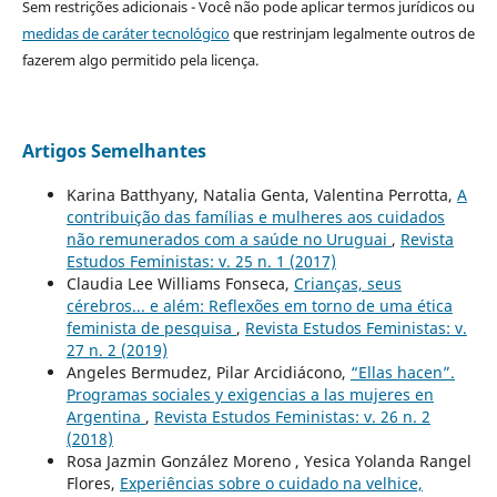
Sem restrições adicionais - Você não pode aplicar termos jurídicos ou
medidas de caráter tecnológico
que restrinjam legalmente outros de
fazerem algo permitido pela licença.
Artigos Semelhantes
Karina Batthyany, Natalia Genta, Valentina Perrotta,
A
contribuição das famílias e mulheres aos cuidados
não remunerados com a saúde no Uruguai
,
Revista
Estudos Feministas: v. 25 n. 1 (2017)
Claudia Lee Williams Fonseca,
Crianças, seus
cérebros... e além: Reflexões em torno de uma ética
feminista de pesquisa
,
Revista Estudos Feministas: v.
27 n. 2 (2019)
Angeles Bermudez, Pilar Arcidiácono,
“Ellas hacen”.
Programas sociales y exigencias a las mujeres en
Argentina
,
Revista Estudos Feministas: v. 26 n. 2
(2018)
Rosa Jazmin González Moreno , Yesica Yolanda Rangel
Flores,
Experiências sobre o cuidado na velhice,