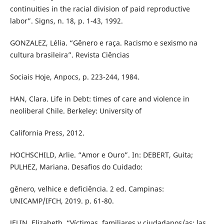
continuities in the racial division of paid reproductive
labor”. Signs, n. 18, p. 1-43, 1992.
GONZALEZ, Lélia. “Gênero e raça. Racismo e sexismo na
cultura brasileira”. Revista Ciências
Sociais Hoje, Anpocs, p. 223-244, 1984.
HAN, Clara. Life in Debt: times of care and violence in
neoliberal Chile. Berkeley: University of
California Press, 2012.
HOCHSCHILD, Arlie. “Amor e Ouro”. In: DEBERT, Guita;
PULHEZ, Mariana. Desafios do Cuidado:
gênero, velhice e deficiência. 2 ed. Campinas:
UNICAMP/IFCH, 2019. p. 61-80.
JELIN, Elizabeth. “Víctimas, familiares y ciudadanos/as: las