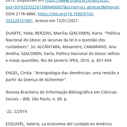
2015. Disponível em
https://www.scielo.br/scielo.php?
pid=S010333522015000400007&script=sci_abstract&tlng=pt
.
ISSN 2178-4884.
https://doi.org/10.1590/0103-
335220151801
. Acesso em 12/01/2021.
DUARTE, Yeda; BERZINS, Marília; GIACOMIN, Karla. “Política
Nacional do Idoso: as lacunas da lei e a questão dos
cuidadores”. In: ALCÂNTARA, Alexandre; CAMARANO, Ana
Amélia; GIACOMIN, Karla. Política Nacional do Idoso: velhas
e novas questões. Rio de Janeiro: IPEA, 2016. p. 457-459.
ENGEL, Cíntia. “Antropologia das demências: uma revisão a
partir da Doença de Alzheimer”.
Revista Brasileira de Informação Bibliográfica em Ciências
Sociais – BIB, São Paulo, n. 89, p.
-22, 2/2019.
ESQUIVEL, Valeria. La economía del cuidado en América