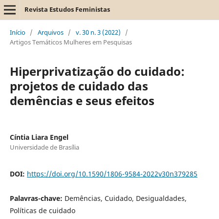
Revista Estudos Feministas
Início
/
Arquivos
/
v. 30 n. 3 (2022)
/
Artigos Temáticos Mulheres em Pesquisas
Hiperprivatização do cuidado:
projetos de cuidado das
demências e seus efeitos
Cíntia Liara Engel
Universidade de Brasília
DOI:
https://doi.org/10.1590/1806-9584-2022v30n379285
Palavras-chave:
Demências, Cuidado, Desigualdades,
Políticas de cuidado