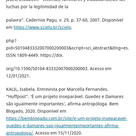
luchas por la legitimidad de la
palavra”. Cadernos Pagu, v. 29, p. 37-60, 2007. Disponível
em
https://www.scielo.br/scielo
.
php?
pid=S010483332007000200003&script=sci_abstract&tlng=es.
ISSN 1809-4449. https://doi.
org/10.1590/S0104-83332007000200003. Acesso em
12/01/2021.
KALIL, Isabela. Entrevista por Marcella Fernandes.
“Huffpost”. ‘É um projeto inseparável. Guedes e Damares
são igualmente importantes’, afirma antropóloga. Bem
Blogado, 2020. Disponível em
https://bemblogado.com.br/site/e-um-projeto-inseparavel-
guedes-e-damares-sao-igualmenteimportantes-afirma-
antropologa/
. Acesso em 15/11/2020.