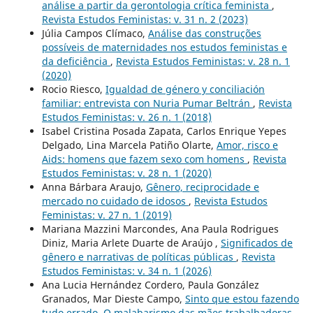
análise a partir da gerontologia crítica feminista
,
Revista Estudos Feministas: v. 31 n. 2 (2023)
Júlia Campos Clímaco,
Análise das construções
possíveis de maternidades nos estudos feministas e
da deficiência
,
Revista Estudos Feministas: v. 28 n. 1
(2020)
Rocio Riesco,
Igualdad de género y conciliación
familiar: entrevista con Nuria Pumar Beltrán
,
Revista
Estudos Feministas: v. 26 n. 1 (2018)
Isabel Cristina Posada Zapata, Carlos Enrique Yepes
Delgado, Lina Marcela Patiño Olarte,
Amor, risco e
Aids: homens que fazem sexo com homens
,
Revista
Estudos Feministas: v. 28 n. 1 (2020)
Anna Bárbara Araujo,
Gênero, reciprocidade e
mercado no cuidado de idosos
,
Revista Estudos
Feministas: v. 27 n. 1 (2019)
Mariana Mazzini Marcondes, Ana Paula Rodrigues
Diniz, Maria Arlete Duarte de Araújo ,
Significados de
gênero e narrativas de políticas públicas
,
Revista
Estudos Feministas: v. 34 n. 1 (2026)
Ana Lucia Hernández Cordero, Paula González
Granados, Mar Dieste Campo,
Sinto que estou fazendo
tudo errado. O malabarismo das mães trabalhadoras