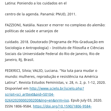
Latina: Poniendo a los cuidados en el
centro de la agenda. Panamá: PNUD, 2011.
FAZZIONI, Natália. Nascer e morrer no complexo do alemão:
políticas de saúde e arranjos de
cuidado. 2018. Doutorado (Programa de Pós-Graduação em
Sociologia e Antropologia) – Instituto de Filosofia e Ciências
Sociais da Universidade Federal do Rio de Janeiro, Rio de
Janeiro, RJ, Brasil.
FEDERICI, Silvia; VALIO, Luciana. “Na luta para mudar o
mundo: mulheres, reprodução e resistência na América
Latina”. Revista Estudos Feministas, v. 28, n. 2, p. 1-12, 2020.
Disponível em
http://www.scielo.br/scielo.php?
script=sci_arttext&pid=S0104-
026X2020000200200&lng=en&nrm=iso
. Epub July 03, 2020.
ISSN 1806-9584.
https://doi.org/10.1590/1806-9584-