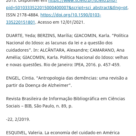
2015. Disponível em
https://www.scielo.br/scielo.php?
pid=S010333522015000400007&script=sci_abstract&tlng=pt
.
ISSN 2178-4884.
https://doi.org/10.1590/0103-
335220151801
. Acesso em 12/01/2021.
DUARTE, Yeda; BERZINS, Marília; GIACOMIN, Karla. “Política
Nacional do Idoso: as lacunas da lei e a questão dos
cuidadores”. In: ALCÂNTARA, Alexandre; CAMARANO, Ana
Amélia; GIACOMIN, Karla. Política Nacional do Idoso: velhas
e novas questões. Rio de Janeiro: IPEA, 2016. p. 457-459.
ENGEL, Cíntia. “Antropologia das demências: uma revisão a
partir da Doença de Alzheimer”.
Revista Brasileira de Informação Bibliográfica em Ciências
Sociais – BIB, São Paulo, n. 89, p.
-22, 2/2019.
ESQUIVEL, Valeria. La economía del cuidado en América