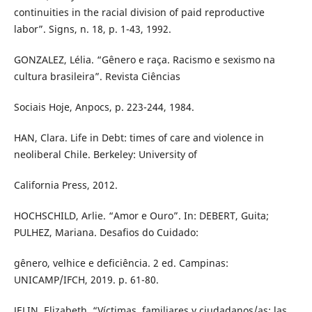
continuities in the racial division of paid reproductive
labor”. Signs, n. 18, p. 1-43, 1992.
GONZALEZ, Lélia. “Gênero e raça. Racismo e sexismo na
cultura brasileira”. Revista Ciências
Sociais Hoje, Anpocs, p. 223-244, 1984.
HAN, Clara. Life in Debt: times of care and violence in
neoliberal Chile. Berkeley: University of
California Press, 2012.
HOCHSCHILD, Arlie. “Amor e Ouro”. In: DEBERT, Guita;
PULHEZ, Mariana. Desafios do Cuidado:
gênero, velhice e deficiência. 2 ed. Campinas:
UNICAMP/IFCH, 2019. p. 61-80.
JELIN, Elizabeth. “Víctimas, familiares y ciudadanos/as: las