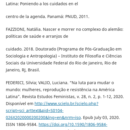
Latina: Poniendo a los cuidados en el
centro de la agenda. Panamá: PNUD, 2011.
FAZZIONI, Natália. Nascer e morrer no complexo do alemão:
políticas de saúde e arranjos de
cuidado. 2018. Doutorado (Programa de Pós-Graduação em
Sociologia e Antropologia) – Instituto de Filosofia e Ciências
Sociais da Universidade Federal do Rio de Janeiro, Rio de
Janeiro, RJ, Brasil.
FEDERICI, Silvia; VALIO, Luciana. “Na luta para mudar o
mundo: mulheres, reprodução e resistência na América
Latina”. Revista Estudos Feministas, v. 28, n. 2, p. 1-12, 2020.
Disponível em
http://www.scielo.br/scielo.php?
script=sci_arttext&pid=S0104-
026X2020000200200&lng=en&nrm=iso
. Epub July 03, 2020.
ISSN 1806-9584.
https://doi.org/10.1590/1806-9584-