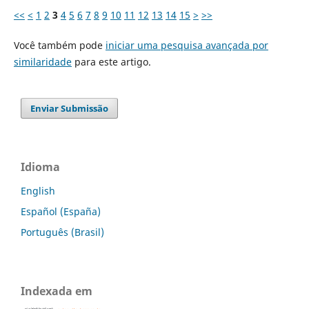
<<
<
1
2
3
4
5
6
7
8
9
10
11
12
13
14
15
>
>>
Você também pode
iniciar uma pesquisa avançada por
similaridade
para este artigo.
Enviar Submissão
Idioma
English
Español (España)
Português (Brasil)
Indexada em