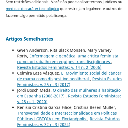
Sem restrições adicionais - Você não pode aplicar termos jurídicos ou
medidas de caráter tecnológico
que restrinjam legalmente outros de
fazerem algo permitido pela licença.
Artigos Semelhantes
Gwen Anderson, Rita Black Monsen, Mary Varney
Rorty,
Enfermagem e genética: uma crítica feminista
rumo ao trabalho em equipes transdisciplinares
,
Revista Estudos Feministas: v. 14 n. 2 (2006)
Celmira Laza Vásquez,
El Movimiento social del cáncer
de mama como dispositivo neoliberal
,
Revista Estudos
Feministas: v. 25 n. 3 (2017)
Jordi Bosch Meda,
O direito das mulheres à habitação
em Espanha (2008-2017)
,
Revista Estudos Feministas:
v. 28 n. 1 (2020)
Renísia Cristina Garcia Filice, Cristina Besen Muller,
Transversalidade e Interseccionalidade em Políticas
Públicas LGBTQIA+ em Florianópolis
,
Revista Estudos
Feministas: v. 32 n. 3 (2024)