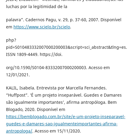
luchas por la legitimidad de la
palavra”. Cadernos Pagu, v. 29, p. 37-60, 2007. Disponível
em
https://www.scielo.br/scielo
.
php?
pid=S010483332007000200003&script=sci_abstract&tlng=es.
ISSN 1809-4449. https://doi.
org/10.1590/S0104-83332007000200003. Acesso em
12/01/2021.
KALIL, Isabela. Entrevista por Marcella Fernandes.
“Huffpost”. ‘É um projeto inseparável. Guedes e Damares
são igualmente importantes’, afirma antropóloga. Bem
Blogado, 2020. Disponível em
https://bemblogado.com.br/site/e-um-projeto-inseparavel-
guedes-e-damares-sao-igualmenteimportantes-afirma-
antropologa/
. Acesso em 15/11/2020.