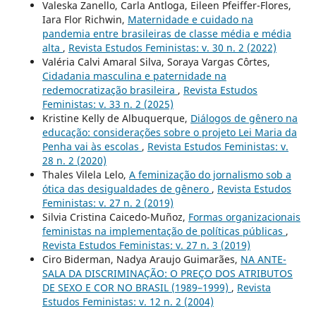
Valeska Zanello, Carla Antloga, Eileen Pfeiffer-Flores,
Iara Flor Richwin,
Maternidade e cuidado na
pandemia entre brasileiras de classe média e média
alta
,
Revista Estudos Feministas: v. 30 n. 2 (2022)
Valéria Calvi Amaral Silva, Soraya Vargas Côrtes,
Cidadania masculina e paternidade na
redemocratização brasileira
,
Revista Estudos
Feministas: v. 33 n. 2 (2025)
Kristine Kelly de Albuquerque,
Diálogos de gênero na
educação: considerações sobre o projeto Lei Maria da
Penha vai às escolas
,
Revista Estudos Feministas: v.
28 n. 2 (2020)
Thales Vilela Lelo,
A feminização do jornalismo sob a
ótica das desigualdades de gênero
,
Revista Estudos
Feministas: v. 27 n. 2 (2019)
Silvia Cristina Caicedo-Muñoz,
Formas organizacionais
feministas na implementação de políticas públicas
,
Revista Estudos Feministas: v. 27 n. 3 (2019)
Ciro Biderman, Nadya Araujo Guimarães,
NA ANTE-
SALA DA DISCRIMINAÇÃO: O PREÇO DOS ATRIBUTOS
DE SEXO E COR NO BRASIL (1989–1999)
,
Revista
Estudos Feministas: v. 12 n. 2 (2004)