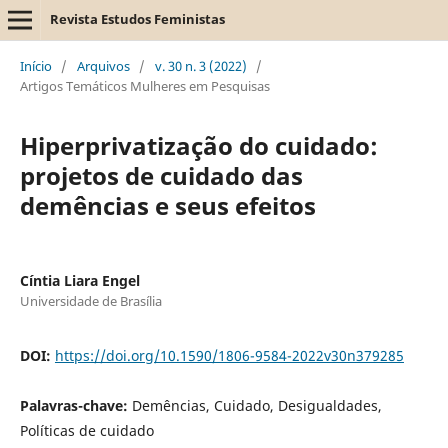
Revista Estudos Feministas
Início
/
Arquivos
/
v. 30 n. 3 (2022)
/
Artigos Temáticos Mulheres em Pesquisas
Hiperprivatização do cuidado:
projetos de cuidado das
demências e seus efeitos
Cíntia Liara Engel
Universidade de Brasília
DOI:
https://doi.org/10.1590/1806-9584-2022v30n379285
Palavras-chave:
Demências, Cuidado, Desigualdades,
Políticas de cuidado