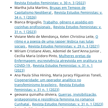
Revista Estudos Feministas: v. 30 n. 3 (2022)
Martha Julia Martins,
Bruxas em Tempos de
Capitalismo Neoliberal
,
Revista Estudos Feministas: v.
34 n. 1 (2026)
Bianca Briguglio,
Trabalho, gênero e assédio em
cozinhas profissionais
,
Revista Estudos Feministas: v.
31 n. 1 (2023)
Viviane Melo de Mendonça, Kelen Christina Leite,
O
ritmo e a poesia de uma rapper lésbica nas lutas
sociais
,
Revista Estudos Feministas: v. 29 n. 3 (2021)
Míriam Cristiane Alves, Ademiel de Sant’Anna Junior ,
Cecília Maria Izidoro Pinto,
Mulheres pretas da
Enfermagem: escrevivência atrevivida em oralitura na
COVID-19
,
Revista Estudos Feministas: v. 31 n. 1
(2023)
Ana Paula Silva Hining, Maria Juracy Filgueiras Toneli,
Cisgeneridade: um operador analítico no
transfeminismo brasileiro
,
Revista Estudos
Feministas: v. 31 n. 1 (2023)
geovana quinalha oliviera,
Guerras, invisibilização,
protagonismo e resistência feminina no romance
Cunhataí
,
Revista Estudos Feministas: v. 31 n. 1 (2023)