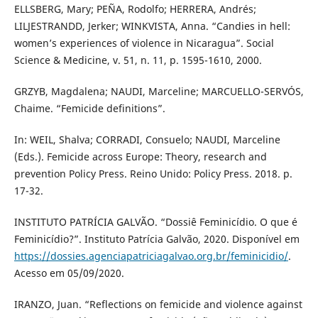
ELLSBERG, Mary; PEÑA, Rodolfo; HERRERA, Andrés;
LILJESTRANDD, Jerker; WINKVISTA, Anna. “Candies in hell:
women’s experiences of violence in Nicaragua”. Social
Science & Medicine, v. 51, n. 11, p. 1595-1610, 2000.
GRZYB, Magdalena; NAUDI, Marceline; MARCUELLO-SERVÓS,
Chaime. “Femicide definitions”.
In: WEIL, Shalva; CORRADI, Consuelo; NAUDI, Marceline
(Eds.). Femicide across Europe: Theory, research and
prevention Policy Press. Reino Unido: Policy Press. 2018. p.
17-32.
INSTITUTO PATRÍCIA GALVÃO. “Dossiê Feminicídio. O que é
Feminicídio?”. Instituto Patrícia Galvão, 2020. Disponível em
https://dossies.agenciapatriciagalvao.org.br/feminicidio/
.
Acesso em 05/09/2020.
IRANZO, Juan. “Reflections on femicide and violence against