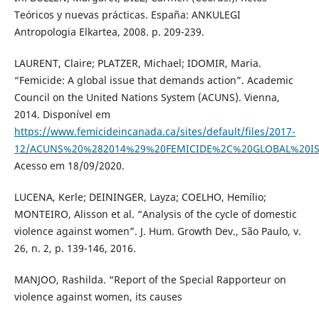
Teóricos y nuevas prácticas. España: ANKULEGI
Antropologia Elkartea, 2008. p. 209-239.
LAURENT, Claire; PLATZER, Michael; IDOMIR, Maria.
“Femicide: A global issue that demands action”. Academic
Council on the United Nations System (ACUNS). Vienna,
2014. Disponível em
https://www.femicideincanada.ca/sites/default/files/2017-
12/ACUNS%20%282014%29%20FEMICIDE%2C%20GLOBAL%20I
Acesso em 18/09/2020.
LUCENA, Kerle; DEININGER, Layza; COELHO, Hemílio;
MONTEIRO, Alisson et al. “Analysis of the cycle of domestic
violence against women”. J. Hum. Growth Dev., São Paulo, v.
26, n. 2, p. 139-146, 2016.
MANJOO, Rashilda. “Report of the Special Rapporteur on
violence against women, its causes