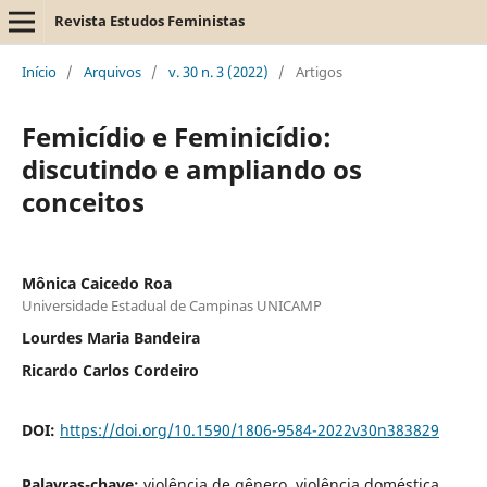
Revista Estudos Feministas
Início
/
Arquivos
/
v. 30 n. 3 (2022)
/
Artigos
Femicídio e Feminicídio:
discutindo e ampliando os
conceitos
Mônica Caicedo Roa
Universidade Estadual de Campinas UNICAMP
Lourdes Maria Bandeira
Ricardo Carlos Cordeiro
DOI:
https://doi.org/10.1590/1806-9584-2022v30n383829
Palavras-chave:
violência de gênero, violência doméstica,