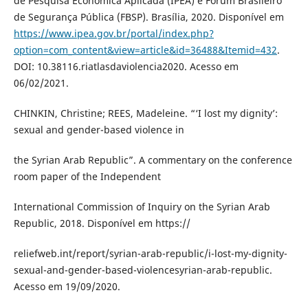
de Pesquisa Econômica Aplicada (IPEA) e Fórum Brasileiro
de Segurança Pública (FBSP). Brasília, 2020. Disponível em
https://www.ipea.gov.br/portal/index.php?
option=com_content&view=article&id=36488&Itemid=432
.
DOI: 10.38116.riatlasdaviolencia2020. Acesso em
06/02/2021.
CHINKIN, Christine; REES, Madeleine. “‘I lost my dignity’:
sexual and gender-based violence in
the Syrian Arab Republic”. A commentary on the conference
room paper of the Independent
International Commission of Inquiry on the Syrian Arab
Republic, 2018. Disponível em https://
reliefweb.int/report/syrian-arab-republic/i-lost-my-dignity-
sexual-and-gender-based-violencesyrian-arab-republic.
Acesso em 19/09/2020.