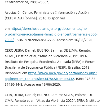
Centroamérica, 2000-2006”.
Asociación Centro Feminista de Información y Acción
(CEFEMINA) [online], 2010. Disponível
em
https://derechosdelamujer.org/documentos/no-
olvidamos-ni-aceptamos-femicidio-encentroamerica-2000-
2006/
. ISBN: 978-9968-851-27-5. Acesso em 16/06/2020.
CERQUEIRA, Daniel; BUENO, Samira; DE LIMA, Renato;
NEME, Cristina et al. “Atlas da Violência 2019”. IPEA.
Instituto de Pesquisa Econômica Aplicada (IPEA) e Fórum
Brasileiro de Segurança Pública (FBSP). Brasília, 2019.
Disponível em
https://www.ipea.gov.br/portal/index.php?
option=com_content&id=34784&Itemid=432
. ISBN 978-85-
67450-14-8. Acesso em 16/06/2020.
CERQUEIRA, Daniel; BUENO, Samira; ALVES, Paloma; DE
LIMA, Renato et al. “Atlas da Violência 2020”. IPEA. Instituto