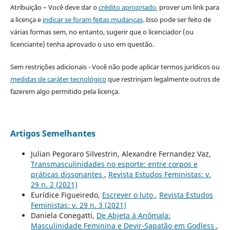
Atribuição – Você deve dar o
crédito apropriado
, prover um link para
a licença e
indicar se foram feitas mudanças
. Isso pode ser feito de
várias formas sem, no entanto, sugerir que o licenciador (ou
licenciante) tenha aprovado o uso em questão.
Sem restrições adicionais - Você não pode aplicar termos jurídicos ou
medidas de caráter tecnológico
que restrinjam legalmente outros de
fazerem algo permitido pela licença.
Artigos Semelhantes
Julian Pegoraro Silvestrin, Alexandre Fernandez Vaz,
Transmasculinidades no esporte: entre corpos e
práticas dissonantes
,
Revista Estudos Feministas: v.
29 n. 2 (2021)
Eurídice Figueiredo,
Escrever o luto
,
Revista Estudos
Feministas: v. 29 n. 3 (2021)
Daniela Conegatti,
De Abjeta à Anômala:
Masculinidade Feminina e Devir-Sapatão em Godless
,