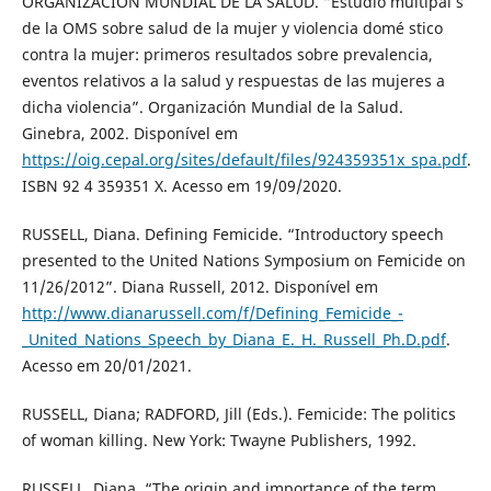
ORGANIZACIÓN MUNDIAL DE LA SALUD. “Estudio multipaí s
de la OMS sobre salud de la mujer y violencia domé stico
contra la mujer: primeros resultados sobre prevalencia,
eventos relativos a la salud y respuestas de las mujeres a
dicha violencia”. Organización Mundial de la Salud.
Ginebra, 2002. Disponível em
https://oig.cepal.org/sites/default/files/924359351x_spa.pdf
.
ISBN 92 4 359351 X. Acesso em 19/09/2020.
RUSSELL, Diana. Defining Femicide. “Introductory speech
presented to the United Nations Symposium on Femicide on
11/26/2012”. Diana Russell, 2012. Disponível em
http://www.dianarussell.com/f/Defining_Femicide_-
_United_Nations_Speech_by_Diana_E._H._Russell_Ph.D.pdf
.
Acesso em 20/01/2021.
RUSSELL, Diana; RADFORD, Jill (Eds.). Femicide: The politics
of woman killing. New York: Twayne Publishers, 1992.
RUSSELL, Diana. “The origin and importance of the term