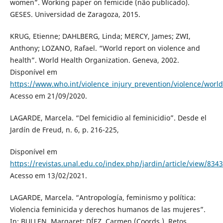
women”. Working paper on femicide (não publicado).
GESES. Universidad de Zaragoza, 2015.
KRUG, Etienne; DAHLBERG, Linda; MERCY, James; ZWI,
Anthony; LOZANO, Rafael. “World report on violence and
health”. World Health Organization. Geneva, 2002.
Disponível em
https://www.who.int/violence_injury_prevention/violence/worl
Acesso em 21/09/2020.
LAGARDE, Marcela. “Del femicidio al feminicidio”. Desde el
Jardín de Freud, n. 6, p. 216-225,
Disponível em
https://revistas.unal.edu.co/index.php/jardin/article/view/8343
Acesso em 13/02/2021.
LAGARDE, Marcela. “Antropología, feminismo y política:
Violencia feminicida y derechos humanos de las mujeres”.
In: BULLEN, Margaret; DÍEZ, Carmen (Coords.). Retos