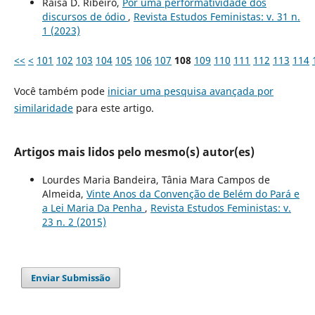
Raisa D. Ribeiro,
Por uma performatividade dos
discursos de ódio
,
Revista Estudos Feministas: v. 31 n.
1 (2023)
<<
<
101
102
103
104
105
106
107
108
109
110
111
112
113
114
Você também pode
iniciar uma pesquisa avançada por
similaridade
para este artigo.
Artigos mais lidos pelo mesmo(s) autor(es)
Lourdes Maria Bandeira, Tânia Mara Campos de
Almeida,
Vinte Anos da Convenção de Belém do Pará e
a Lei Maria Da Penha
,
Revista Estudos Feministas: v.
23 n. 2 (2015)
Enviar Submissão