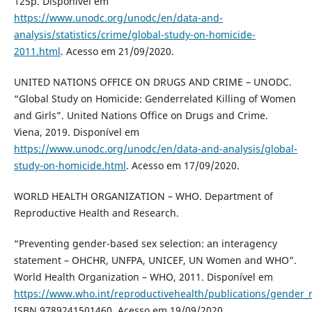
125p. Disponível em
https://www.unodc.org/unodc/en/data-and-
analysis/statistics/crime/global-study-on-homicide-
2011.html
. Acesso em 21/09/2020.
UNITED NATIONS OFFICE ON DRUGS AND CRIME – UNODC.
“Global Study on Homicide: Genderrelated Killing of Women
and Girls”. United Nations Office on Drugs and Crime.
Viena, 2019. Disponível em
https://www.unodc.org/unodc/en/data-and-analysis/global-
study-on-homicide.html
. Acesso em 17/09/2020.
WORLD HEALTH ORGANIZATION – WHO. Department of
Reproductive Health and Research.
“Preventing gender-based sex selection: an interagency
statement – OHCHR, UNFPA, UNICEF, UN Women and WHO”.
World Health Organization – WHO, 2011. Disponível em
https://www.who.int/reproductivehealth/publications/gender_
ISBN 9789241501460. Acesso em 19/09/2020.