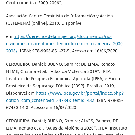
Centroamérica, 2000-2006”.
Asociación Centro Feminista de Información y Acción
(CEFEMINA) [online], 2010. Disponível
em
https://derechosdelamujer.org/documentos/no-
olvidamos-ni-aceptamos-femicidio-encentroamerica-2000-
2006/
. ISBN: 978-9968-851-27-5. Acesso em 16/06/2020.
CERQUEIRA, Daniel; BUENO, Samira; DE LIMA, Renato;
NEME, Cristina et al. “Atlas da Violência 2019”. IPEA.
Instituto de Pesquisa Econômica Aplicada (IPEA) e Fórum
Brasileiro de Segurança Pública (FBSP). Brasília, 2019.
Disponível em
https://www.ipea.gov.br/portal/index.php?
option=com_content&id=34784&Itemid=432
. ISBN 978-85-
67450-14-8. Acesso em 16/06/2020.
CERQUEIRA, Daniel; BUENO, Samira; ALVES, Paloma; DE
LIMA, Renato et al. “Atlas da Violência 2020”. IPEA. Instituto