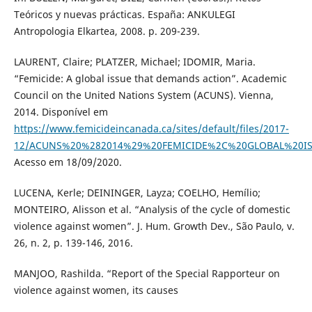
Teóricos y nuevas prácticas. España: ANKULEGI
Antropologia Elkartea, 2008. p. 209-239.
LAURENT, Claire; PLATZER, Michael; IDOMIR, Maria.
“Femicide: A global issue that demands action”. Academic
Council on the United Nations System (ACUNS). Vienna,
2014. Disponível em
https://www.femicideincanada.ca/sites/default/files/2017-
12/ACUNS%20%282014%29%20FEMICIDE%2C%20GLOBAL%20I
Acesso em 18/09/2020.
LUCENA, Kerle; DEININGER, Layza; COELHO, Hemílio;
MONTEIRO, Alisson et al. “Analysis of the cycle of domestic
violence against women”. J. Hum. Growth Dev., São Paulo, v.
26, n. 2, p. 139-146, 2016.
MANJOO, Rashilda. “Report of the Special Rapporteur on
violence against women, its causes