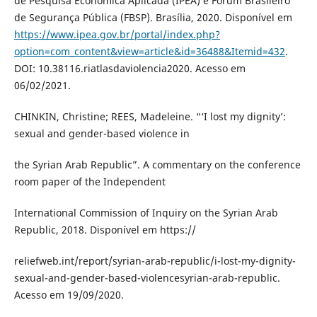
de Pesquisa Econômica Aplicada (IPEA) e Fórum Brasileiro
de Segurança Pública (FBSP). Brasília, 2020. Disponível em
https://www.ipea.gov.br/portal/index.php?
option=com_content&view=article&id=36488&Itemid=432
.
DOI: 10.38116.riatlasdaviolencia2020. Acesso em
06/02/2021.
CHINKIN, Christine; REES, Madeleine. “‘I lost my dignity’:
sexual and gender-based violence in
the Syrian Arab Republic”. A commentary on the conference
room paper of the Independent
International Commission of Inquiry on the Syrian Arab
Republic, 2018. Disponível em https://
reliefweb.int/report/syrian-arab-republic/i-lost-my-dignity-
sexual-and-gender-based-violencesyrian-arab-republic.
Acesso em 19/09/2020.