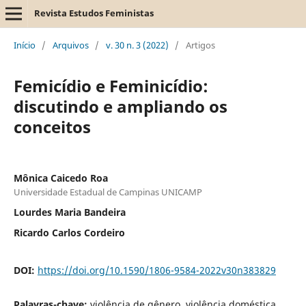
Revista Estudos Feministas
Início
/
Arquivos
/
v. 30 n. 3 (2022)
/
Artigos
Femicídio e Feminicídio:
discutindo e ampliando os
conceitos
Mônica Caicedo Roa
Universidade Estadual de Campinas UNICAMP
Lourdes Maria Bandeira
Ricardo Carlos Cordeiro
DOI:
https://doi.org/10.1590/1806-9584-2022v30n383829
Palavras-chave:
violência de gênero, violência doméstica,