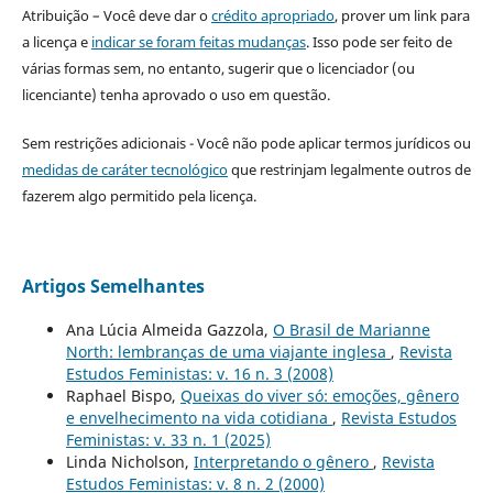
Atribuição – Você deve dar o
crédito apropriado
, prover um link para
a licença e
indicar se foram feitas mudanças
. Isso pode ser feito de
várias formas sem, no entanto, sugerir que o licenciador (ou
licenciante) tenha aprovado o uso em questão.
Sem restrições adicionais - Você não pode aplicar termos jurídicos ou
medidas de caráter tecnológico
que restrinjam legalmente outros de
fazerem algo permitido pela licença.
Artigos Semelhantes
Ana Lúcia Almeida Gazzola,
O Brasil de Marianne
North: lembranças de uma viajante inglesa
,
Revista
Estudos Feministas: v. 16 n. 3 (2008)
Raphael Bispo,
Queixas do viver só: emoções, gênero
e envelhecimento na vida cotidiana
,
Revista Estudos
Feministas: v. 33 n. 1 (2025)
Linda Nicholson,
Interpretando o gênero
,
Revista
Estudos Feministas: v. 8 n. 2 (2000)