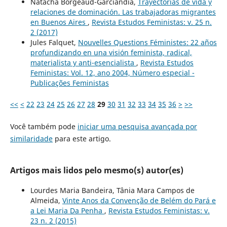
Natacha Borgeaud-Garciandía,
Trayectorias de vida y
relaciones de dominación. Las trabajadoras migrantes
en Buenos Aires
,
Revista Estudos Feministas: v. 25 n.
2 (2017)
Jules Falquet,
Nouvelles Questions Féministes: 22 años
profundizando en una visión feminista, radical,
materialista y anti-esencialista
,
Revista Estudos
Feministas: Vol. 12, ano 2004, Número especial -
Publicações Feministas
<<
<
22
23
24
25
26
27
28
29
30
31
32
33
34
35
36
>
>>
Você também pode
iniciar uma pesquisa avançada por
similaridade
para este artigo.
Artigos mais lidos pelo mesmo(s) autor(es)
Lourdes Maria Bandeira, Tânia Mara Campos de
Almeida,
Vinte Anos da Convenção de Belém do Pará e
a Lei Maria Da Penha
,
Revista Estudos Feministas: v.
23 n. 2 (2015)