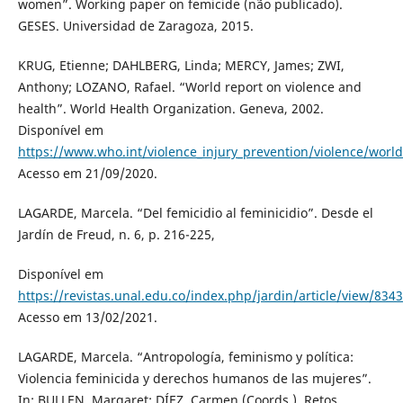
women”. Working paper on femicide (não publicado).
GESES. Universidad de Zaragoza, 2015.
KRUG, Etienne; DAHLBERG, Linda; MERCY, James; ZWI,
Anthony; LOZANO, Rafael. “World report on violence and
health”. World Health Organization. Geneva, 2002.
Disponível em
https://www.who.int/violence_injury_prevention/violence/worl
Acesso em 21/09/2020.
LAGARDE, Marcela. “Del femicidio al feminicidio”. Desde el
Jardín de Freud, n. 6, p. 216-225,
Disponível em
https://revistas.unal.edu.co/index.php/jardin/article/view/8343
Acesso em 13/02/2021.
LAGARDE, Marcela. “Antropología, feminismo y política:
Violencia feminicida y derechos humanos de las mujeres”.
In: BULLEN, Margaret; DÍEZ, Carmen (Coords.). Retos