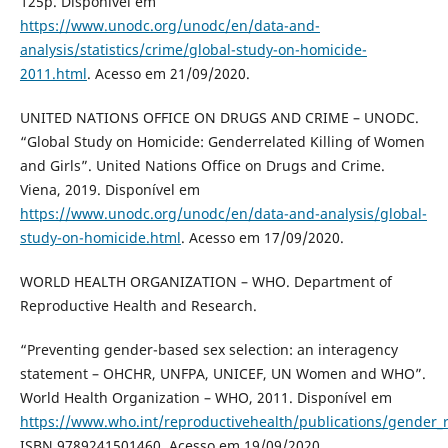
125p. Disponível em
https://www.unodc.org/unodc/en/data-and-
analysis/statistics/crime/global-study-on-homicide-
2011.html
. Acesso em 21/09/2020.
UNITED NATIONS OFFICE ON DRUGS AND CRIME – UNODC.
“Global Study on Homicide: Genderrelated Killing of Women
and Girls”. United Nations Office on Drugs and Crime.
Viena, 2019. Disponível em
https://www.unodc.org/unodc/en/data-and-analysis/global-
study-on-homicide.html
. Acesso em 17/09/2020.
WORLD HEALTH ORGANIZATION – WHO. Department of
Reproductive Health and Research.
“Preventing gender-based sex selection: an interagency
statement – OHCHR, UNFPA, UNICEF, UN Women and WHO”.
World Health Organization – WHO, 2011. Disponível em
https://www.who.int/reproductivehealth/publications/gender_
ISBN 9789241501460. Acesso em 19/09/2020.