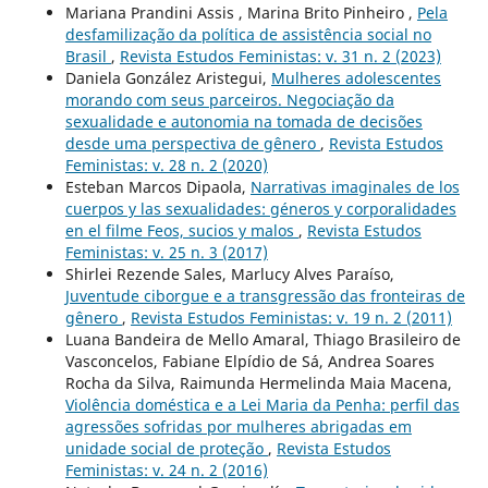
Mariana Prandini Assis , Marina Brito Pinheiro ,
Pela
desfamilização da política de assistência social no
Brasil
,
Revista Estudos Feministas: v. 31 n. 2 (2023)
Daniela González Aristegui,
Mulheres adolescentes
morando com seus parceiros. Negociação da
sexualidade e autonomia na tomada de decisões
desde uma perspectiva de gênero
,
Revista Estudos
Feministas: v. 28 n. 2 (2020)
Esteban Marcos Dipaola,
Narrativas imaginales de los
cuerpos y las sexualidades: géneros y corporalidades
en el filme Feos, sucios y malos
,
Revista Estudos
Feministas: v. 25 n. 3 (2017)
Shirlei Rezende Sales, Marlucy Alves Paraíso,
Juventude ciborgue e a transgressão das fronteiras de
gênero
,
Revista Estudos Feministas: v. 19 n. 2 (2011)
Luana Bandeira de Mello Amaral, Thiago Brasileiro de
Vasconcelos, Fabiane Elpídio de Sá, Andrea Soares
Rocha da Silva, Raimunda Hermelinda Maia Macena,
Violência doméstica e a Lei Maria da Penha: perfil das
agressões sofridas por mulheres abrigadas em
unidade social de proteção
,
Revista Estudos
Feministas: v. 24 n. 2 (2016)