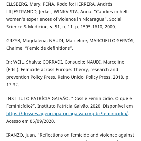
ELLSBERG, Mary; PEÑA, Rodolfo; HERRERA, Andrés;
LILJESTRANDD, Jerker; WINKVISTA, Anna. “Candies in hell:
women’s experiences of violence in Nicaragua”. Social
Science & Medicine, v. 51, n. 11, p. 1595-1610, 2000.
GRZYB, Magdalena; NAUDI, Marceline; MARCUELLO-SERVÓS,
Chaime. “Femicide definitions”.
In: WEIL, Shalva; CORRADI, Consuelo; NAUDI, Marceline
(Eds.). Femicide across Europe: Theory, research and
prevention Policy Press. Reino Unido: Policy Press. 2018. p.
17-32.
INSTITUTO PATRÍCIA GALVÃO. “Dossiê Feminicídio. O que é
Feminicídio?”. Instituto Patrícia Galvão, 2020. Disponível em
https://dossies.agenciapatriciagalvao.org.br/feminicidio/
.
Acesso em 05/09/2020.
IRANZO, Juan. “Reflections on femicide and violence against