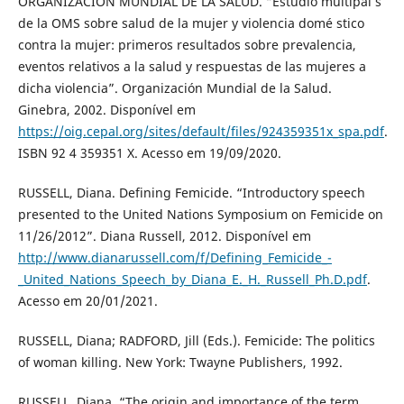
ORGANIZACIÓN MUNDIAL DE LA SALUD. “Estudio multipaí s
de la OMS sobre salud de la mujer y violencia domé stico
contra la mujer: primeros resultados sobre prevalencia,
eventos relativos a la salud y respuestas de las mujeres a
dicha violencia”. Organización Mundial de la Salud.
Ginebra, 2002. Disponível em
https://oig.cepal.org/sites/default/files/924359351x_spa.pdf
.
ISBN 92 4 359351 X. Acesso em 19/09/2020.
RUSSELL, Diana. Defining Femicide. “Introductory speech
presented to the United Nations Symposium on Femicide on
11/26/2012”. Diana Russell, 2012. Disponível em
http://www.dianarussell.com/f/Defining_Femicide_-
_United_Nations_Speech_by_Diana_E._H._Russell_Ph.D.pdf
.
Acesso em 20/01/2021.
RUSSELL, Diana; RADFORD, Jill (Eds.). Femicide: The politics
of woman killing. New York: Twayne Publishers, 1992.
RUSSELL, Diana. “The origin and importance of the term