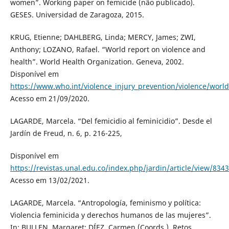
women”. Working paper on femicide (não publicado).
GESES. Universidad de Zaragoza, 2015.
KRUG, Etienne; DAHLBERG, Linda; MERCY, James; ZWI,
Anthony; LOZANO, Rafael. “World report on violence and
health”. World Health Organization. Geneva, 2002.
Disponível em
https://www.who.int/violence_injury_prevention/violence/worl
Acesso em 21/09/2020.
LAGARDE, Marcela. “Del femicidio al feminicidio”. Desde el
Jardín de Freud, n. 6, p. 216-225,
Disponível em
https://revistas.unal.edu.co/index.php/jardin/article/view/8343
Acesso em 13/02/2021.
LAGARDE, Marcela. “Antropología, feminismo y política:
Violencia feminicida y derechos humanos de las mujeres”.
In: BULLEN, Margaret; DÍEZ, Carmen (Coords.). Retos