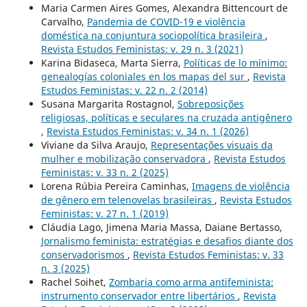
Maria Carmen Aires Gomes, Alexandra Bittencourt de
Carvalho,
Pandemia de COVID-19 e violência
doméstica na conjuntura sociopolítica brasileira
,
Revista Estudos Feministas: v. 29 n. 3 (2021)
Karina Bidaseca, Marta Sierra,
Políticas de lo mínimo:
genealogías coloniales en los mapas del sur
,
Revista
Estudos Feministas: v. 22 n. 2 (2014)
Susana Margarita Rostagnol,
Sobreposições
religiosas, políticas e seculares na cruzada antigênero
,
Revista Estudos Feministas: v. 34 n. 1 (2026)
Viviane da Silva Araujo,
Representações visuais da
mulher e mobilização conservadora
,
Revista Estudos
Feministas: v. 33 n. 2 (2025)
Lorena Rúbia Pereira Caminhas,
Imagens de violência
de gênero em telenovelas brasileiras
,
Revista Estudos
Feministas: v. 27 n. 1 (2019)
Cláudia Lago, Jimena Maria Massa, Daiane Bertasso,
Jornalismo feminista: estratégias e desafios diante dos
conservadorismos
,
Revista Estudos Feministas: v. 33
n. 3 (2025)
Rachel Soihet,
Zombaria como arma antifeminista:
instrumento conservador entre libertários
,
Revista