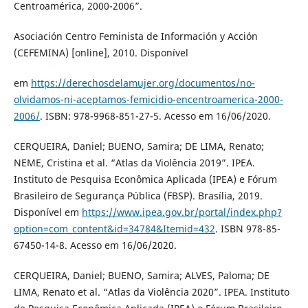
Centroamérica, 2000-2006”.
Asociación Centro Feminista de Información y Acción
(CEFEMINA) [online], 2010. Disponível
em
https://derechosdelamujer.org/documentos/no-
olvidamos-ni-aceptamos-femicidio-encentroamerica-2000-
2006/
. ISBN: 978-9968-851-27-5. Acesso em 16/06/2020.
CERQUEIRA, Daniel; BUENO, Samira; DE LIMA, Renato;
NEME, Cristina et al. “Atlas da Violência 2019”. IPEA.
Instituto de Pesquisa Econômica Aplicada (IPEA) e Fórum
Brasileiro de Segurança Pública (FBSP). Brasília, 2019.
Disponível em
https://www.ipea.gov.br/portal/index.php?
option=com_content&id=34784&Itemid=432
. ISBN 978-85-
67450-14-8. Acesso em 16/06/2020.
CERQUEIRA, Daniel; BUENO, Samira; ALVES, Paloma; DE
LIMA, Renato et al. “Atlas da Violência 2020”. IPEA. Instituto