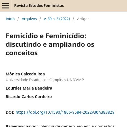
Revista Estudos Feministas
Início
/
Arquivos
/
v. 30 n. 3 (2022)
/
Artigos
Femicídio e Feminicídio:
discutindo e ampliando os
conceitos
Mônica Caicedo Roa
Universidade Estadual de Campinas UNICAMP
Lourdes Maria Bandeira
Ricardo Carlos Cordeiro
DOI:
https://doi.org/10.1590/1806-9584-2022v30n383829
Palavras-chave:
violência de gênero, violência doméstica,