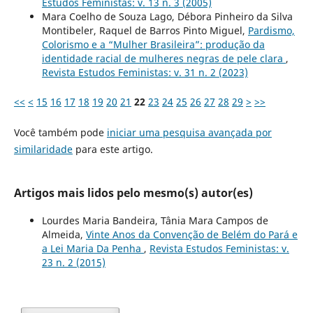
Estudos Feministas: v. 13 n. 3 (2005)
Mara Coelho de Souza Lago, Débora Pinheiro da Silva
Montibeler, Raquel de Barros Pinto Miguel,
Pardismo,
Colorismo e a “Mulher Brasileira”: produção da
identidade racial de mulheres negras de pele clara
,
Revista Estudos Feministas: v. 31 n. 2 (2023)
<<
<
15
16
17
18
19
20
21
22
23
24
25
26
27
28
29
>
>>
Você também pode
iniciar uma pesquisa avançada por
similaridade
para este artigo.
Artigos mais lidos pelo mesmo(s) autor(es)
Lourdes Maria Bandeira, Tânia Mara Campos de
Almeida,
Vinte Anos da Convenção de Belém do Pará e
a Lei Maria Da Penha
,
Revista Estudos Feministas: v.
23 n. 2 (2015)