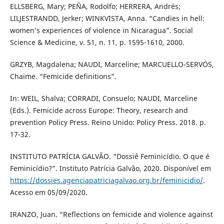
ELLSBERG, Mary; PEÑA, Rodolfo; HERRERA, Andrés;
LILJESTRANDD, Jerker; WINKVISTA, Anna. “Candies in hell:
women’s experiences of violence in Nicaragua”. Social
Science & Medicine, v. 51, n. 11, p. 1595-1610, 2000.
GRZYB, Magdalena; NAUDI, Marceline; MARCUELLO-SERVÓS,
Chaime. “Femicide definitions”.
In: WEIL, Shalva; CORRADI, Consuelo; NAUDI, Marceline
(Eds.). Femicide across Europe: Theory, research and
prevention Policy Press. Reino Unido: Policy Press. 2018. p.
17-32.
INSTITUTO PATRÍCIA GALVÃO. “Dossiê Feminicídio. O que é
Feminicídio?”. Instituto Patrícia Galvão, 2020. Disponível em
https://dossies.agenciapatriciagalvao.org.br/feminicidio/
.
Acesso em 05/09/2020.
IRANZO, Juan. “Reflections on femicide and violence against