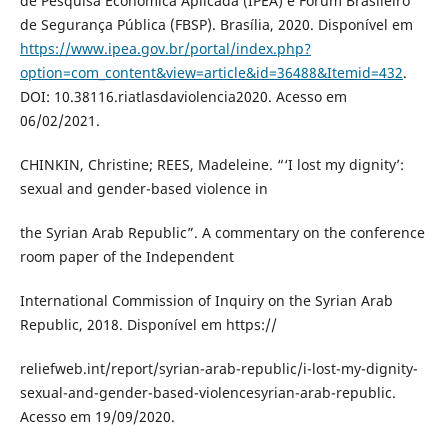
de Pesquisa Econômica Aplicada (IPEA) e Fórum Brasileiro
de Segurança Pública (FBSP). Brasília, 2020. Disponível em
https://www.ipea.gov.br/portal/index.php?
option=com_content&view=article&id=36488&Itemid=432
.
DOI: 10.38116.riatlasdaviolencia2020. Acesso em
06/02/2021.
CHINKIN, Christine; REES, Madeleine. “‘I lost my dignity’:
sexual and gender-based violence in
the Syrian Arab Republic”. A commentary on the conference
room paper of the Independent
International Commission of Inquiry on the Syrian Arab
Republic, 2018. Disponível em https://
reliefweb.int/report/syrian-arab-republic/i-lost-my-dignity-
sexual-and-gender-based-violencesyrian-arab-republic.
Acesso em 19/09/2020.