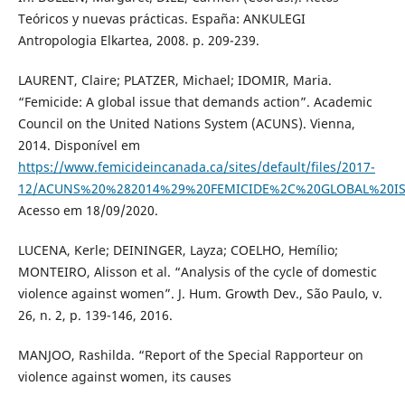
Teóricos y nuevas prácticas. España: ANKULEGI
Antropologia Elkartea, 2008. p. 209-239.
LAURENT, Claire; PLATZER, Michael; IDOMIR, Maria.
“Femicide: A global issue that demands action”. Academic
Council on the United Nations System (ACUNS). Vienna,
2014. Disponível em
https://www.femicideincanada.ca/sites/default/files/2017-
12/ACUNS%20%282014%29%20FEMICIDE%2C%20GLOBAL%20I
Acesso em 18/09/2020.
LUCENA, Kerle; DEININGER, Layza; COELHO, Hemílio;
MONTEIRO, Alisson et al. “Analysis of the cycle of domestic
violence against women”. J. Hum. Growth Dev., São Paulo, v.
26, n. 2, p. 139-146, 2016.
MANJOO, Rashilda. “Report of the Special Rapporteur on
violence against women, its causes