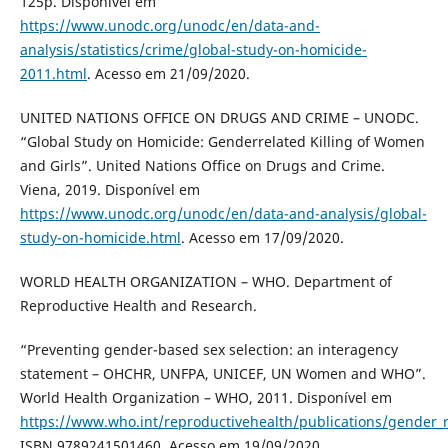
125p. Disponível em
https://www.unodc.org/unodc/en/data-and-
analysis/statistics/crime/global-study-on-homicide-
2011.html
. Acesso em 21/09/2020.
UNITED NATIONS OFFICE ON DRUGS AND CRIME – UNODC.
“Global Study on Homicide: Genderrelated Killing of Women
and Girls”. United Nations Office on Drugs and Crime.
Viena, 2019. Disponível em
https://www.unodc.org/unodc/en/data-and-analysis/global-
study-on-homicide.html
. Acesso em 17/09/2020.
WORLD HEALTH ORGANIZATION – WHO. Department of
Reproductive Health and Research.
“Preventing gender-based sex selection: an interagency
statement – OHCHR, UNFPA, UNICEF, UN Women and WHO”.
World Health Organization – WHO, 2011. Disponível em
https://www.who.int/reproductivehealth/publications/gender_
ISBN 9789241501460. Acesso em 19/09/2020.