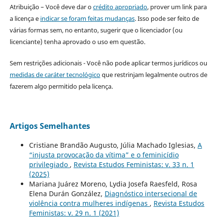
Atribuição – Você deve dar o
crédito apropriado
, prover um link para
a licença e
indicar se foram feitas mudanças
. Isso pode ser feito de
várias formas sem, no entanto, sugerir que o licenciador (ou
licenciante) tenha aprovado o uso em questão.
Sem restrições adicionais - Você não pode aplicar termos jurídicos ou
medidas de caráter tecnológico
que restrinjam legalmente outros de
fazerem algo permitido pela licença.
Artigos Semelhantes
Cristiane Brandão Augusto, Júlia Machado Iglesias,
A
“injusta provocação da vítima” e o feminicídio
privilegiado
,
Revista Estudos Feministas: v. 33 n. 1
(2025)
Mariana Juárez Moreno, Lydia Josefa Raesfeld, Rosa
Elena Durán González,
Diagnóstico intersecional de
violência contra mulheres indígenas
,
Revista Estudos
Feministas: v. 29 n. 1 (2021)