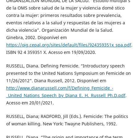
ORGANIZACIÓN MUNDIAL DE LA SALUD. “Estudio multipaí s
de la OMS sobre salud de la mujer y violencia domé stico
contra la mujer: primeros resultados sobre prevalencia,
eventos relativos a la salud y respuestas de las mujeres a
dicha violencia”. Organización Mundial de la Salud.
Ginebra, 2002. Disponível em
https://oig.cepal.org/sites/default/files/924359351x_spa.pdf
.
ISBN 92 4 359351 X. Acesso em 19/09/2020.
RUSSELL, Diana. Defining Femicide. “Introductory speech
presented to the United Nations Symposium on Femicide on
11/26/2012”. Diana Russell, 2012. Disponível em
http://www.dianarussell.com/f/Defining_Femicide_-
_United_Nations_Speech_by_Diana_E._H._Russell_Ph.D.pdf
.
Acesso em 20/01/2021.
RUSSELL, Diana; RADFORD, Jill (Eds.). Femicide: The politics
of woman killing. New York: Twayne Publishers, 1992.
RUSSELL, Diana. “The origin and importance of the term