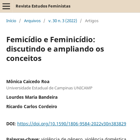
Revista Estudos Feministas
Início
/
Arquivos
/
v. 30 n. 3 (2022)
/
Artigos
Femicídio e Feminicídio:
discutindo e ampliando os
conceitos
Mônica Caicedo Roa
Universidade Estadual de Campinas UNICAMP
Lourdes Maria Bandeira
Ricardo Carlos Cordeiro
DOI:
https://doi.org/10.1590/1806-9584-2022v30n383829
Palavras-chave:
violência de gênero, violência doméstica,