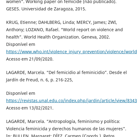
women”. Working paper on femicide (não publicado).
GESES. Universidad de Zaragoza, 2015.
KRUG, Etienne; DAHLBERG, Linda; MERCY, James; ZWI,
Anthony; LOZANO, Rafael. “World report on violence and
health”. World Health Organization. Geneva, 2002.
Disponível em
https://www.who.int/violence_injury_prevention/violence/worl
Acesso em 21/09/2020.
LAGARDE, Marcela. “Del femicidio al feminicidio”. Desde el
Jardín de Freud, n. 6, p. 216-225,
Disponível em
https://revistas.unal.edu.co/index.php/jardin/article/view/8343
Acesso em 13/02/2021.
LAGARDE, Marcela. “Antropología, feminismo y política:
Violencia feminicida y derechos humanos de las mujeres”.
In: BULLEN, Margaret; DÍEZ, Carmen (Coords.). Retos