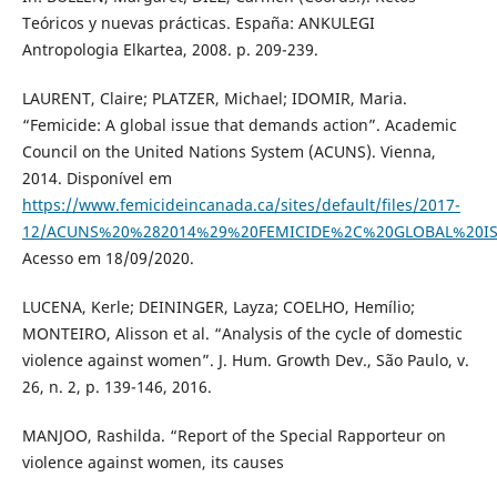
Teóricos y nuevas prácticas. España: ANKULEGI
Antropologia Elkartea, 2008. p. 209-239.
LAURENT, Claire; PLATZER, Michael; IDOMIR, Maria.
“Femicide: A global issue that demands action”. Academic
Council on the United Nations System (ACUNS). Vienna,
2014. Disponível em
https://www.femicideincanada.ca/sites/default/files/2017-
12/ACUNS%20%282014%29%20FEMICIDE%2C%20GLOBAL%20I
Acesso em 18/09/2020.
LUCENA, Kerle; DEININGER, Layza; COELHO, Hemílio;
MONTEIRO, Alisson et al. “Analysis of the cycle of domestic
violence against women”. J. Hum. Growth Dev., São Paulo, v.
26, n. 2, p. 139-146, 2016.
MANJOO, Rashilda. “Report of the Special Rapporteur on
violence against women, its causes