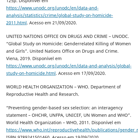
125p. Disponível em
https://www.unodc.org/unodc/en/data-and-
analysis/statistics/crime/global-study-on-homicide-
2011.html
. Acesso em 21/09/2020.
UNITED NATIONS OFFICE ON DRUGS AND CRIME – UNODC.
“Global Study on Homicide: Genderrelated Killing of Women
and Girls”. United Nations Office on Drugs and Crime.
Viena, 2019. Disponível em
https://www.unodc.org/unodc/en/data-and-analysis/global-
study-on-homicide.html
. Acesso em 17/09/2020.
WORLD HEALTH ORGANIZATION – WHO. Department of
Reproductive Health and Research.
“Preventing gender-based sex selection: an interagency
statement – OHCHR, UNFPA, UNICEF, UN Women and WHO”.
World Health Organization – WHO, 2011. Disponível em
https://www.who.int/reproductivehealth/publications/gender_
ISBN 9789241501460. Acesso em 19/09/2020.