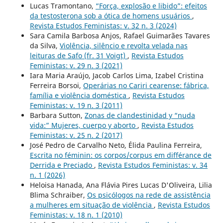
Lucas Tramontano,
“Força, explosão e libido”: efeitos
da testosterona sob a ótica de homens usuários
,
Revista Estudos Feministas: v. 32 n. 3 (2024)
Sara Camila Barbosa Anjos, Rafael Guimarães Tavares
da Silva,
Violência, silêncio e revolta velada nas
leituras de Safo (fr. 31 Voigt)
,
Revista Estudos
Feministas: v. 29 n. 3 (2021)
Iara Maria Araújo, Jacob Carlos Lima, Izabel Cristina
Ferreira Borsoi,
Operárias no Cariri cearense: fábrica,
família e violência doméstica
,
Revista Estudos
Feministas: v. 19 n. 3 (2011)
Barbara Sutton,
Zonas de clandestinidad y “nuda
vida:” Mujeres, cuerpo y aborto
,
Revista Estudos
Feministas: v. 25 n. 2 (2017)
José Pedro de Carvalho Neto, Élida Paulina Ferreira,
Escrita no féminin: os corpos/corpus em différance de
Derrida e Preciado
,
Revista Estudos Feministas: v. 34
n. 1 (2026)
Heloisa Hanada, Ana Flávia Pires Lucas D'Oliveira, Lilia
Blima Schraiber,
Os psicólogos na rede de assistência
a mulheres em situação de violência
,
Revista Estudos
Feministas: v. 18 n. 1 (2010)