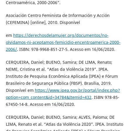
Centroamérica, 2000-2006”.
Asociación Centro Feminista de Información y Acción
(CEFEMINA) [online], 2010. Disponível
em
https://derechosdelamujer.org/documentos/no-
olvidamos-ni-aceptamos-femicidio-encentroamerica-2000-
2006/
. ISBN: 978-9968-851-27-5. Acesso em 16/06/2020.
CERQUEIRA, Daniel; BUENO, Samira; DE LIMA, Renato;
NEME, Cristina et al. “Atlas da Violência 2019”. IPEA.
Instituto de Pesquisa Econômica Aplicada (IPEA) e Fórum
Brasileiro de Segurança Pública (FBSP). Brasília, 2019.
Disponível em
https://www.ipea.gov.br/portal/index.php?
option=com_content&id=34784&Itemid=432
. ISBN 978-85-
67450-14-8. Acesso em 16/06/2020.
CERQUEIRA, Daniel; BUENO, Samira; ALVES, Paloma; DE
LIMA, Renato et al. “Atlas da Violência 2020”. IPEA. Instituto