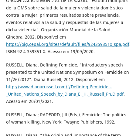
ORGANIZACIÓN MUNDIAL DE LA SALUD. “Estudio multipaí s
de la OMS sobre salud de la mujer y violencia domé stico
contra la mujer: primeros resultados sobre prevalencia,
eventos relativos a la salud y respuestas de las mujeres a
dicha violencia”. Organización Mundial de la Salud.
Ginebra, 2002. Disponível em
https://oig.cepal.org/sites/default/files/924359351x_spa.pdf
.
ISBN 92 4 359351 X. Acesso em 19/09/2020.
RUSSELL, Diana. Defining Femicide. “Introductory speech
presented to the United Nations Symposium on Femicide on
11/26/2012”. Diana Russell, 2012. Disponível em
http://www.dianarussell.com/f/Defining_Femicide_-
_United_Nations_Speech_by_Diana_E._H._Russell_Ph.D.pdf
.
Acesso em 20/01/2021.
RUSSELL, Diana; RADFORD, Jill (Eds.). Femicide: The politics
of woman killing. New York: Twayne Publishers, 1992.
RUSSELL, Diana. “The origin and importance of the term