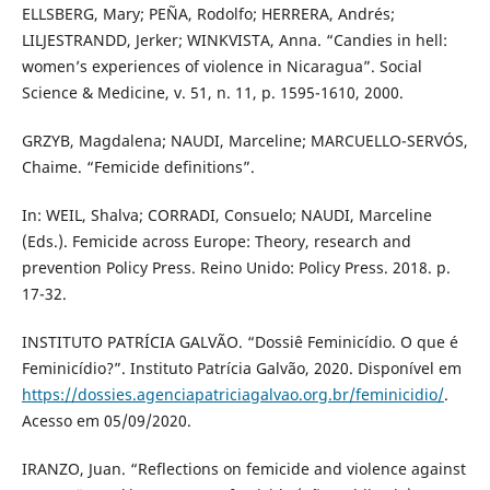
ELLSBERG, Mary; PEÑA, Rodolfo; HERRERA, Andrés;
LILJESTRANDD, Jerker; WINKVISTA, Anna. “Candies in hell:
women’s experiences of violence in Nicaragua”. Social
Science & Medicine, v. 51, n. 11, p. 1595-1610, 2000.
GRZYB, Magdalena; NAUDI, Marceline; MARCUELLO-SERVÓS,
Chaime. “Femicide definitions”.
In: WEIL, Shalva; CORRADI, Consuelo; NAUDI, Marceline
(Eds.). Femicide across Europe: Theory, research and
prevention Policy Press. Reino Unido: Policy Press. 2018. p.
17-32.
INSTITUTO PATRÍCIA GALVÃO. “Dossiê Feminicídio. O que é
Feminicídio?”. Instituto Patrícia Galvão, 2020. Disponível em
https://dossies.agenciapatriciagalvao.org.br/feminicidio/
.
Acesso em 05/09/2020.
IRANZO, Juan. “Reflections on femicide and violence against