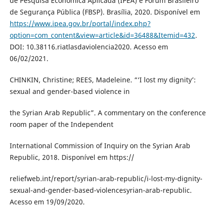
de Pesquisa Econômica Aplicada (IPEA) e Fórum Brasileiro
de Segurança Pública (FBSP). Brasília, 2020. Disponível em
https://www.ipea.gov.br/portal/index.php?
option=com_content&view=article&id=36488&Itemid=432
.
DOI: 10.38116.riatlasdaviolencia2020. Acesso em
06/02/2021.
CHINKIN, Christine; REES, Madeleine. “‘I lost my dignity’:
sexual and gender-based violence in
the Syrian Arab Republic”. A commentary on the conference
room paper of the Independent
International Commission of Inquiry on the Syrian Arab
Republic, 2018. Disponível em https://
reliefweb.int/report/syrian-arab-republic/i-lost-my-dignity-
sexual-and-gender-based-violencesyrian-arab-republic.
Acesso em 19/09/2020.