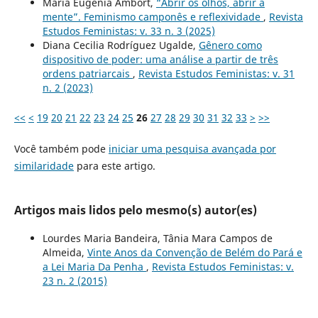
María Eugenia Ambort,
“Abrir os olhos, abrir a
mente”. Feminismo camponês e reflexividade
,
Revista
Estudos Feministas: v. 33 n. 3 (2025)
Diana Cecilia Rodríguez Ugalde,
Gênero como
dispositivo de poder: uma análise a partir de três
ordens patriarcais
,
Revista Estudos Feministas: v. 31
n. 2 (2023)
<<
<
19
20
21
22
23
24
25
26
27
28
29
30
31
32
33
>
>>
Você também pode
iniciar uma pesquisa avançada por
similaridade
para este artigo.
Artigos mais lidos pelo mesmo(s) autor(es)
Lourdes Maria Bandeira, Tânia Mara Campos de
Almeida,
Vinte Anos da Convenção de Belém do Pará e
a Lei Maria Da Penha
,
Revista Estudos Feministas: v.
23 n. 2 (2015)