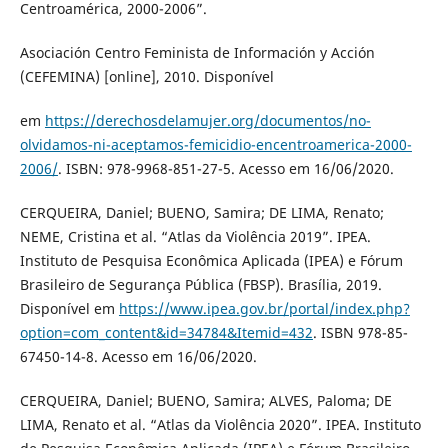
Centroamérica, 2000-2006”.
Asociación Centro Feminista de Información y Acción
(CEFEMINA) [online], 2010. Disponível
em
https://derechosdelamujer.org/documentos/no-
olvidamos-ni-aceptamos-femicidio-encentroamerica-2000-
2006/
. ISBN: 978-9968-851-27-5. Acesso em 16/06/2020.
CERQUEIRA, Daniel; BUENO, Samira; DE LIMA, Renato;
NEME, Cristina et al. “Atlas da Violência 2019”. IPEA.
Instituto de Pesquisa Econômica Aplicada (IPEA) e Fórum
Brasileiro de Segurança Pública (FBSP). Brasília, 2019.
Disponível em
https://www.ipea.gov.br/portal/index.php?
option=com_content&id=34784&Itemid=432
. ISBN 978-85-
67450-14-8. Acesso em 16/06/2020.
CERQUEIRA, Daniel; BUENO, Samira; ALVES, Paloma; DE
LIMA, Renato et al. “Atlas da Violência 2020”. IPEA. Instituto