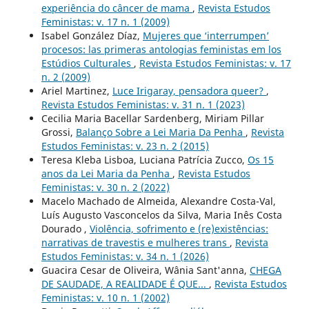
experiência do câncer de mama
,
Revista Estudos
Feministas: v. 17 n. 1 (2009)
Isabel González Díaz,
Mujeres que ‘interrumpen’
procesos: las primeras antologias feministas em los
Estúdios Culturales
,
Revista Estudos Feministas: v. 17
n. 2 (2009)
Ariel Martinez,
Luce Irigaray, pensadora queer?
,
Revista Estudos Feministas: v. 31 n. 1 (2023)
Cecilia Maria Bacellar Sardenberg, Miriam Pillar
Grossi,
Balanço Sobre a Lei Maria Da Penha
,
Revista
Estudos Feministas: v. 23 n. 2 (2015)
Teresa Kleba Lisboa, Luciana Patrícia Zucco,
Os 15
anos da Lei Maria da Penha
,
Revista Estudos
Feministas: v. 30 n. 2 (2022)
Macelo Machado de Almeida, Alexandre Costa-Val,
Luís Augusto Vasconcelos da Silva, Maria Inês Costa
Dourado ,
Violência, sofrimento e (re)existências:
narrativas de travestis e mulheres trans
,
Revista
Estudos Feministas: v. 34 n. 1 (2026)
Guacira Cesar de Oliveira, Wânia Sant'anna,
CHEGA
DE SAUDADE, A REALIDADE É QUE...
,
Revista Estudos
Feministas: v. 10 n. 1 (2002)