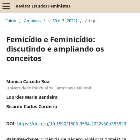
Revista Estudos Feministas
Início
/
Arquivos
/
v. 30 n. 3 (2022)
/
Artigos
Femicídio e Feminicídio:
discutindo e ampliando os
conceitos
Mônica Caicedo Roa
Universidade Estadual de Campinas UNICAMP
Lourdes Maria Bandeira
Ricardo Carlos Cordeiro
DOI:
https://doi.org/10.1590/1806-9584-2022v30n383829
Palavras-chave:
violência de gênero, violência doméstica,