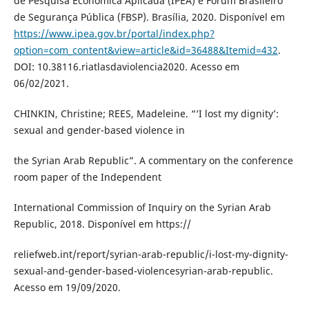
de Pesquisa Econômica Aplicada (IPEA) e Fórum Brasileiro
de Segurança Pública (FBSP). Brasília, 2020. Disponível em
https://www.ipea.gov.br/portal/index.php?
option=com_content&view=article&id=36488&Itemid=432
.
DOI: 10.38116.riatlasdaviolencia2020. Acesso em
06/02/2021.
CHINKIN, Christine; REES, Madeleine. “‘I lost my dignity’:
sexual and gender-based violence in
the Syrian Arab Republic”. A commentary on the conference
room paper of the Independent
International Commission of Inquiry on the Syrian Arab
Republic, 2018. Disponível em https://
reliefweb.int/report/syrian-arab-republic/i-lost-my-dignity-
sexual-and-gender-based-violencesyrian-arab-republic.
Acesso em 19/09/2020.