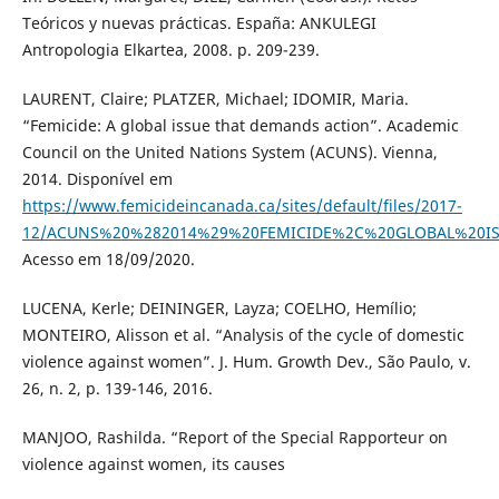
Teóricos y nuevas prácticas. España: ANKULEGI
Antropologia Elkartea, 2008. p. 209-239.
LAURENT, Claire; PLATZER, Michael; IDOMIR, Maria.
“Femicide: A global issue that demands action”. Academic
Council on the United Nations System (ACUNS). Vienna,
2014. Disponível em
https://www.femicideincanada.ca/sites/default/files/2017-
12/ACUNS%20%282014%29%20FEMICIDE%2C%20GLOBAL%20I
Acesso em 18/09/2020.
LUCENA, Kerle; DEININGER, Layza; COELHO, Hemílio;
MONTEIRO, Alisson et al. “Analysis of the cycle of domestic
violence against women”. J. Hum. Growth Dev., São Paulo, v.
26, n. 2, p. 139-146, 2016.
MANJOO, Rashilda. “Report of the Special Rapporteur on
violence against women, its causes