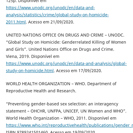
125p. Disponível em
https://www.unodc.org/unodc/en/data-and-
analysis/statistics/crime/global-study-on-homicide-
2011.html
. Acesso em 21/09/2020.
UNITED NATIONS OFFICE ON DRUGS AND CRIME – UNODC.
“Global Study on Homicide: Genderrelated Killing of Women
and Girls”. United Nations Office on Drugs and Crime.
Viena, 2019. Disponível em
https://www.unodc.org/unodc/en/data-and-analysis/global-
study-on-homicide.html
. Acesso em 17/09/2020.
WORLD HEALTH ORGANIZATION – WHO. Department of
Reproductive Health and Research.
“Preventing gender-based sex selection: an interagency
statement – OHCHR, UNFPA, UNICEF, UN Women and WHO”.
World Health Organization – WHO, 2011. Disponível em
https://www.who.int/reproductivehealth/publications/gender_
ISBN 9789241501460. Acesso em 19/09/2020.