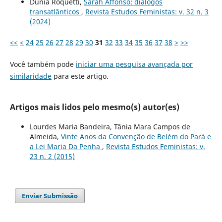
Dunia Roquetti,
Sarah Affonso: diálogos
transatlânticos
,
Revista Estudos Feministas: v. 32 n. 3
(2024)
<<
<
24
25
26
27
28
29
30
31
32
33
34
35
36
37
38
>
>>
Você também pode
iniciar uma pesquisa avançada por
similaridade
para este artigo.
Artigos mais lidos pelo mesmo(s) autor(es)
Lourdes Maria Bandeira, Tânia Mara Campos de
Almeida,
Vinte Anos da Convenção de Belém do Pará e
a Lei Maria Da Penha
,
Revista Estudos Feministas: v.
23 n. 2 (2015)
Enviar Submissão