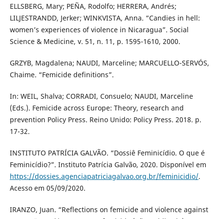
ELLSBERG, Mary; PEÑA, Rodolfo; HERRERA, Andrés;
LILJESTRANDD, Jerker; WINKVISTA, Anna. “Candies in hell:
women’s experiences of violence in Nicaragua”. Social
Science & Medicine, v. 51, n. 11, p. 1595-1610, 2000.
GRZYB, Magdalena; NAUDI, Marceline; MARCUELLO-SERVÓS,
Chaime. “Femicide definitions”.
In: WEIL, Shalva; CORRADI, Consuelo; NAUDI, Marceline
(Eds.). Femicide across Europe: Theory, research and
prevention Policy Press. Reino Unido: Policy Press. 2018. p.
17-32.
INSTITUTO PATRÍCIA GALVÃO. “Dossiê Feminicídio. O que é
Feminicídio?”. Instituto Patrícia Galvão, 2020. Disponível em
https://dossies.agenciapatriciagalvao.org.br/feminicidio/
.
Acesso em 05/09/2020.
IRANZO, Juan. “Reflections on femicide and violence against