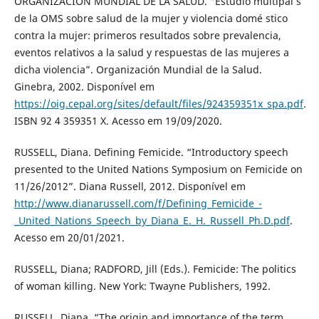
ORGANIZACIÓN MUNDIAL DE LA SALUD. “Estudio multipaí s
de la OMS sobre salud de la mujer y violencia domé stico
contra la mujer: primeros resultados sobre prevalencia,
eventos relativos a la salud y respuestas de las mujeres a
dicha violencia”. Organización Mundial de la Salud.
Ginebra, 2002. Disponível em
https://oig.cepal.org/sites/default/files/924359351x_spa.pdf
.
ISBN 92 4 359351 X. Acesso em 19/09/2020.
RUSSELL, Diana. Defining Femicide. “Introductory speech
presented to the United Nations Symposium on Femicide on
11/26/2012”. Diana Russell, 2012. Disponível em
http://www.dianarussell.com/f/Defining_Femicide_-
_United_Nations_Speech_by_Diana_E._H._Russell_Ph.D.pdf
.
Acesso em 20/01/2021.
RUSSELL, Diana; RADFORD, Jill (Eds.). Femicide: The politics
of woman killing. New York: Twayne Publishers, 1992.
RUSSELL, Diana. “The origin and importance of the term