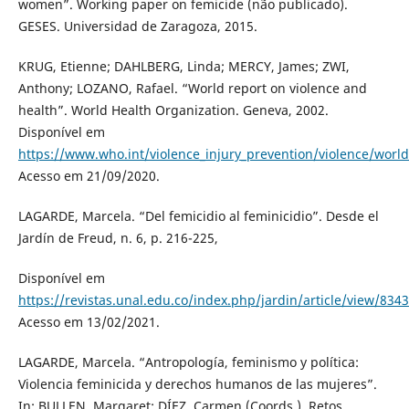
women”. Working paper on femicide (não publicado).
GESES. Universidad de Zaragoza, 2015.
KRUG, Etienne; DAHLBERG, Linda; MERCY, James; ZWI,
Anthony; LOZANO, Rafael. “World report on violence and
health”. World Health Organization. Geneva, 2002.
Disponível em
https://www.who.int/violence_injury_prevention/violence/worl
Acesso em 21/09/2020.
LAGARDE, Marcela. “Del femicidio al feminicidio”. Desde el
Jardín de Freud, n. 6, p. 216-225,
Disponível em
https://revistas.unal.edu.co/index.php/jardin/article/view/8343
Acesso em 13/02/2021.
LAGARDE, Marcela. “Antropología, feminismo y política:
Violencia feminicida y derechos humanos de las mujeres”.
In: BULLEN, Margaret; DÍEZ, Carmen (Coords.). Retos