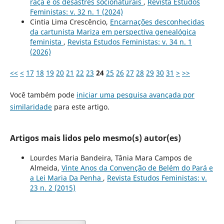
raça e os desastres socionaturais
,
Revista Estudos
Feministas: v. 32 n. 1 (2024)
Cintia Lima Crescêncio,
Encarnações desconhecidas
da cartunista Mariza em perspectiva genealógica
feminista
,
Revista Estudos Feministas: v. 34 n. 1
(2026)
<<
<
17
18
19
20
21
22
23
24
25
26
27
28
29
30
31
>
>>
Você também pode
iniciar uma pesquisa avançada por
similaridade
para este artigo.
Artigos mais lidos pelo mesmo(s) autor(es)
Lourdes Maria Bandeira, Tânia Mara Campos de
Almeida,
Vinte Anos da Convenção de Belém do Pará e
a Lei Maria Da Penha
,
Revista Estudos Feministas: v.
23 n. 2 (2015)