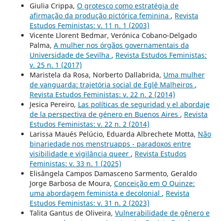
Giulia Crippa,
O grotesco como estratégia de
afirmação da produção pictórica feminina
,
Revista
Estudos Feministas: v. 11 n. 1 (2003)
Vicente Llorent Bedmar, Verónica Cobano-Delgado
Palma,
A mulher nos órgãos governamentais da
Universidade de Sevilha
,
Revista Estudos Feministas:
v. 25 n. 1 (2017)
Maristela da Rosa, Norberto Dallabrida,
Uma mulher
de vanguarda: trajetória social de Eglê Malheiros
,
Revista Estudos Feministas: v. 22 n. 2 (2014)
Jesica Pereiro,
Las políticas de seguridad y el abordaje
de la perspectiva de género en Buenos Aires
,
Revista
Estudos Feministas: v. 22 n. 2 (2014)
Larissa Maués Pelúcio, Eduarda Albrechete Motta,
Não
binariedade nos menstruapps - paradoxos entre
visibilidade e vigilância queer
,
Revista Estudos
Feministas: v. 33 n. 1 (2025)
Elisângela Campos Damasceno Sarmento, Geraldo
Jorge Barbosa de Moura,
Conceição em O Quinze:
uma abordagem feminista e decolonial
,
Revista
Estudos Feministas: v. 31 n. 2 (2023)
Talita Gantus de Oliveira,
Vulnerabilidade de gênero e