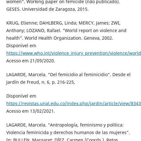
women”. Working paper on femicide (não publicado).
GESES. Universidad de Zaragoza, 2015.
KRUG, Etienne; DAHLBERG, Linda; MERCY, James; ZWI,
Anthony; LOZANO, Rafael. “World report on violence and
health”. World Health Organization. Geneva, 2002.
Disponível em
https://www.who.int/violence_injury_prevention/violence/worl
Acesso em 21/09/2020.
LAGARDE, Marcela. “Del femicidio al feminicidio”. Desde el
Jardín de Freud, n. 6, p. 216-225,
Disponível em
https://revistas.unal.edu.co/index.php/jardin/article/view/8343
Acesso em 13/02/2021.
LAGARDE, Marcela. “Antropología, feminismo y política:
Violencia feminicida y derechos humanos de las mujeres”.
In: BULLEN, Margaret; DÍEZ, Carmen (Coords.). Retos