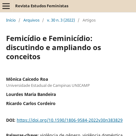
Revista Estudos Feministas
Início
/
Arquivos
/
v. 30 n. 3 (2022)
/
Artigos
Femicídio e Feminicídio:
discutindo e ampliando os
conceitos
Mônica Caicedo Roa
Universidade Estadual de Campinas UNICAMP
Lourdes Maria Bandeira
Ricardo Carlos Cordeiro
DOI:
https://doi.org/10.1590/1806-9584-2022v30n383829
Palavras-chave:
violência de gênero, violência doméstica,