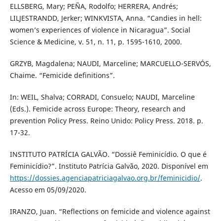
ELLSBERG, Mary; PEÑA, Rodolfo; HERRERA, Andrés;
LILJESTRANDD, Jerker; WINKVISTA, Anna. “Candies in hell:
women’s experiences of violence in Nicaragua”. Social
Science & Medicine, v. 51, n. 11, p. 1595-1610, 2000.
GRZYB, Magdalena; NAUDI, Marceline; MARCUELLO-SERVÓS,
Chaime. “Femicide definitions”.
In: WEIL, Shalva; CORRADI, Consuelo; NAUDI, Marceline
(Eds.). Femicide across Europe: Theory, research and
prevention Policy Press. Reino Unido: Policy Press. 2018. p.
17-32.
INSTITUTO PATRÍCIA GALVÃO. “Dossiê Feminicídio. O que é
Feminicídio?”. Instituto Patrícia Galvão, 2020. Disponível em
https://dossies.agenciapatriciagalvao.org.br/feminicidio/
.
Acesso em 05/09/2020.
IRANZO, Juan. “Reflections on femicide and violence against