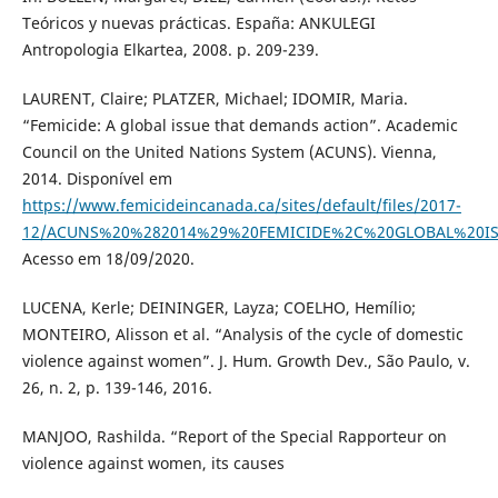
Teóricos y nuevas prácticas. España: ANKULEGI
Antropologia Elkartea, 2008. p. 209-239.
LAURENT, Claire; PLATZER, Michael; IDOMIR, Maria.
“Femicide: A global issue that demands action”. Academic
Council on the United Nations System (ACUNS). Vienna,
2014. Disponível em
https://www.femicideincanada.ca/sites/default/files/2017-
12/ACUNS%20%282014%29%20FEMICIDE%2C%20GLOBAL%20I
Acesso em 18/09/2020.
LUCENA, Kerle; DEININGER, Layza; COELHO, Hemílio;
MONTEIRO, Alisson et al. “Analysis of the cycle of domestic
violence against women”. J. Hum. Growth Dev., São Paulo, v.
26, n. 2, p. 139-146, 2016.
MANJOO, Rashilda. “Report of the Special Rapporteur on
violence against women, its causes