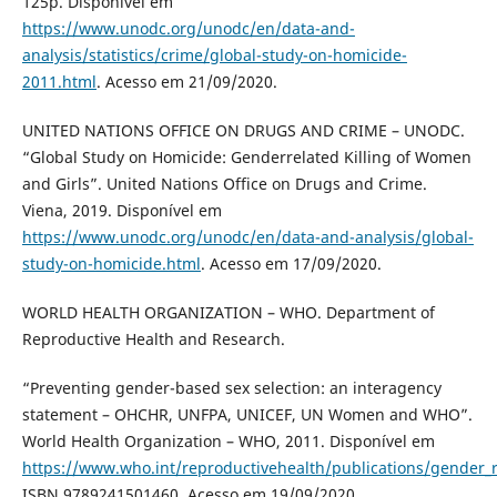
125p. Disponível em
https://www.unodc.org/unodc/en/data-and-
analysis/statistics/crime/global-study-on-homicide-
2011.html
. Acesso em 21/09/2020.
UNITED NATIONS OFFICE ON DRUGS AND CRIME – UNODC.
“Global Study on Homicide: Genderrelated Killing of Women
and Girls”. United Nations Office on Drugs and Crime.
Viena, 2019. Disponível em
https://www.unodc.org/unodc/en/data-and-analysis/global-
study-on-homicide.html
. Acesso em 17/09/2020.
WORLD HEALTH ORGANIZATION – WHO. Department of
Reproductive Health and Research.
“Preventing gender-based sex selection: an interagency
statement – OHCHR, UNFPA, UNICEF, UN Women and WHO”.
World Health Organization – WHO, 2011. Disponível em
https://www.who.int/reproductivehealth/publications/gender_
ISBN 9789241501460. Acesso em 19/09/2020.