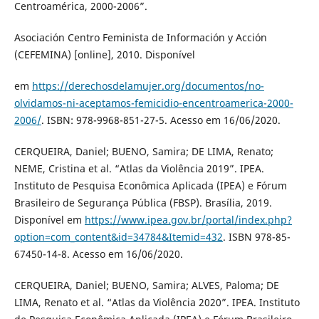
Centroamérica, 2000-2006”.
Asociación Centro Feminista de Información y Acción
(CEFEMINA) [online], 2010. Disponível
em
https://derechosdelamujer.org/documentos/no-
olvidamos-ni-aceptamos-femicidio-encentroamerica-2000-
2006/
. ISBN: 978-9968-851-27-5. Acesso em 16/06/2020.
CERQUEIRA, Daniel; BUENO, Samira; DE LIMA, Renato;
NEME, Cristina et al. “Atlas da Violência 2019”. IPEA.
Instituto de Pesquisa Econômica Aplicada (IPEA) e Fórum
Brasileiro de Segurança Pública (FBSP). Brasília, 2019.
Disponível em
https://www.ipea.gov.br/portal/index.php?
option=com_content&id=34784&Itemid=432
. ISBN 978-85-
67450-14-8. Acesso em 16/06/2020.
CERQUEIRA, Daniel; BUENO, Samira; ALVES, Paloma; DE
LIMA, Renato et al. “Atlas da Violência 2020”. IPEA. Instituto