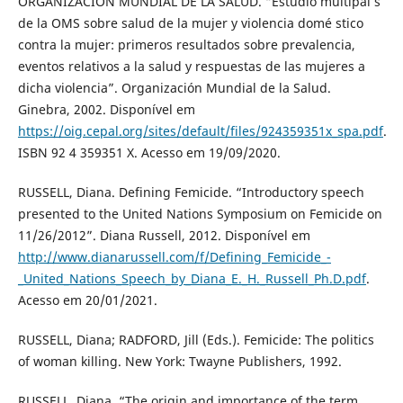
ORGANIZACIÓN MUNDIAL DE LA SALUD. “Estudio multipaí s
de la OMS sobre salud de la mujer y violencia domé stico
contra la mujer: primeros resultados sobre prevalencia,
eventos relativos a la salud y respuestas de las mujeres a
dicha violencia”. Organización Mundial de la Salud.
Ginebra, 2002. Disponível em
https://oig.cepal.org/sites/default/files/924359351x_spa.pdf
.
ISBN 92 4 359351 X. Acesso em 19/09/2020.
RUSSELL, Diana. Defining Femicide. “Introductory speech
presented to the United Nations Symposium on Femicide on
11/26/2012”. Diana Russell, 2012. Disponível em
http://www.dianarussell.com/f/Defining_Femicide_-
_United_Nations_Speech_by_Diana_E._H._Russell_Ph.D.pdf
.
Acesso em 20/01/2021.
RUSSELL, Diana; RADFORD, Jill (Eds.). Femicide: The politics
of woman killing. New York: Twayne Publishers, 1992.
RUSSELL, Diana. “The origin and importance of the term