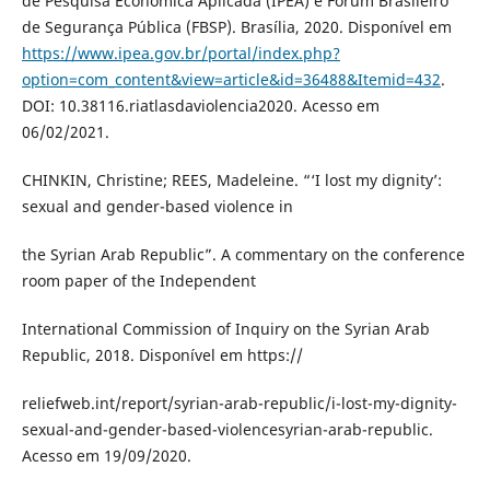
de Pesquisa Econômica Aplicada (IPEA) e Fórum Brasileiro
de Segurança Pública (FBSP). Brasília, 2020. Disponível em
https://www.ipea.gov.br/portal/index.php?
option=com_content&view=article&id=36488&Itemid=432
.
DOI: 10.38116.riatlasdaviolencia2020. Acesso em
06/02/2021.
CHINKIN, Christine; REES, Madeleine. “‘I lost my dignity’:
sexual and gender-based violence in
the Syrian Arab Republic”. A commentary on the conference
room paper of the Independent
International Commission of Inquiry on the Syrian Arab
Republic, 2018. Disponível em https://
reliefweb.int/report/syrian-arab-republic/i-lost-my-dignity-
sexual-and-gender-based-violencesyrian-arab-republic.
Acesso em 19/09/2020.