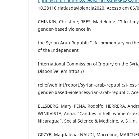
option=com_content&view=article&id=36488&It
10.38116.riatlasdaviolencia2020. Acesso em 06/
CHINKIN, Christine; REES, Madeleine. “‘I lost my
gender-based violence in
the Syrian Arab Republic”. A commentary on th
of the Independent
International Commission of Inquiry on the Syri
Disponível em https://
reliefweb.int/report/syrian-arab-republic/i-lost
gender-based-violencesyrian-arab-republic. Ac
ELLSBERG, Mary; PEÑA, Rodolfo; HERRERA, André
WINKVISTA, Anna. “Candies in hell: women’s exp
Nicaragua”. Social Science & Medicine, v. 51, n. 
GRZYB, Magdalena; NAUDI, Marceline; MARCUE