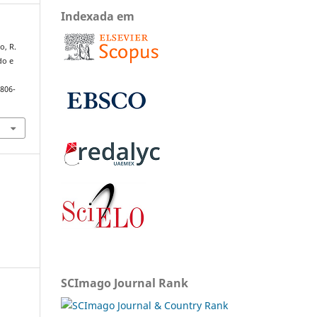
Indexada em
o, R.
do e
1806-
SCImago Journal Rank