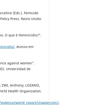
celine (Eds.). Femicide
Policy Press. Reino Unido:
o. O que é Feminicídio?”.
inicidio/
. Acesso em
lence against women”.
ES. Universidad de
; ZWI, Anthony; LOZANO,
World Health Organization.
/violence/world_report/chapters/en/
.