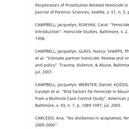
Perpetrators of Prostitution-Related Homicide in
Journal of Forensic Sciences, Seattle, v. 51, n. 5,
CAMPBELL, Jacquelyn; RUNYAN, Carol. “Femicide:
Introduction”. Homicide Studies, Baltimore, v. 2, 
1998.
CAMPBELL, Jacquelyn; GLASS, Nancy; SHARPS, Ph
et al. “Intimate partner homicide: Review and im
and policy”. Trauma, Violence, & Abuse, Baltimore,
jul. 2007.
CAMPBELL, Jacquelyn; WEBSTER, Daniel; KOZIOL
Carolyn et al. “Risk Factors for Femicide in Abus
from a Multisite Case Control Study”. American J
Baltimore, v. 93, n. 7, p. 1089-1097, jul. 2003.
CARCEDO, Ana. “No olvidamos ni aceptamos: fem
2000-2006”.