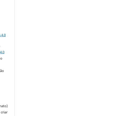
a
 4.0
a
4.0
 o
ção
mato)
criar