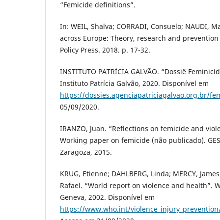
“Femicide definitions”.
In: WEIL, Shalva; CORRADI, Consuelo; NAUDI, Mar
across Europe: Theory, research and prevention 
Policy Press. 2018. p. 17-32.
INSTITUTO PATRÍCIA GALVÃO. “Dossiê Feminicídi
Instituto Patrícia Galvão, 2020. Disponível em
https://dossies.agenciapatriciagalvao.org.br/fem
05/09/2020.
IRANZO, Juan. “Reflections on femicide and vio
Working paper on femicide (não publicado). GES
Zaragoza, 2015.
KRUG, Etienne; DAHLBERG, Linda; MERCY, James
Rafael. “World report on violence and health”. 
Geneva, 2002. Disponível em
https://www.who.int/violence_injury_prevention