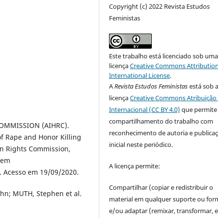
Copyright (c) 2022 Revista Estudos
Feministas
Este trabalho está licenciado sob um
licença
Creative Commons Attribution
International License
.
A
Revista Estudos Feministas
está sob 
licença
Creative Commons Atribuição 
Internacional (CC BY 4.0)
que permite
compartilhamento do trabalho com
MMISSION (AIHRC).
reconhecimento de autoria e publica
of Rape and Honor Killing
inicial neste periódico.
n Rights Commission,
l em
A licença permite:
. Acesso em 19/09/2020.
Compartilhar (copiar e redistribuir o
hn; MUTH, Stephen et al.
material em qualquer suporte ou for
e/ou adaptar (remixar, transformar, e 