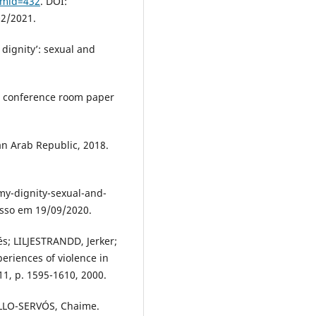
emid=432
. DOI:
02/2021.
 dignity’: sexual and
e conference room paper
an Arab Republic, 2018.
-my-dignity-sexual-and-
esso em 19/09/2020.
s; LILJESTRANDD, Jerker;
eriences of violence in
11, p. 1595-1610, 2000.
LLO-SERVÓS, Chaime.