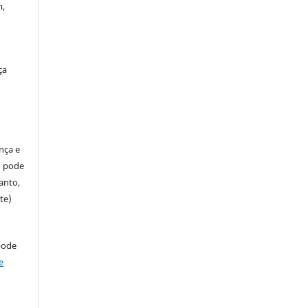
m,
ça
ença e
so pode
anto,
te)
pode
e