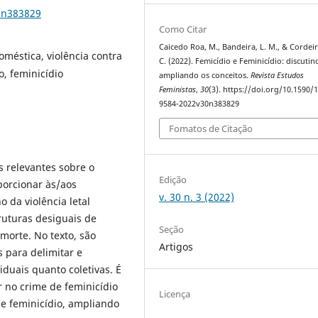
0n383829
Como Citar
Caicedo Roa, M., Bandeira, L. M., & Cordeir
oméstica, violência contra
C. (2022). Femicídio e Feminicídio: discutin
o, feminicídio
ampliando os conceitos.
Revista Estudos
Feministas
,
30
(3). https://doi.org/10.1590/
9584-2022v30n383829
Fomatos de Citação
s relevantes sobre o
Edição
porcionar às/aos
v. 30 n. 3 (2022)
 da violência letal
ruturas desiguais de
Seção
orte. No texto, são
Artigos
s para delimitar e
iduais quanto coletivas. É
r no crime de feminicídio
Licença
de feminicídio, ampliando