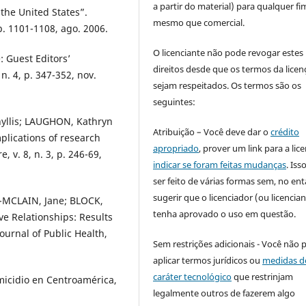
a partir do material) para qualquer fi
 the United States”.
mesmo que comercial.
 p. 1101-1108, ago. 2006.
O licenciante não pode revogar estes
 Guest Editors’
direitos desde que os termos da licen
n. 4, p. 347-352, nov.
sejam respeitados. Os termos são os
seguintes:
yllis; LAUGHON, Kathryn
Atribuição – Você deve dar o
crédito
plications of research
apropriado
, prover um link para a lic
 v. 8, n. 3, p. 246-69,
indicar se foram feitas mudanças
. Is
ser feito de várias formas sem, no ent
sugerir que o licenciador (ou licencian
-MCLAIN, Jane; BLOCK,
tenha aprovado o uso em questão.
ive Relationships: Results
ournal of Public Health,
Sem restrições adicionais - Você não 
aplicar termos jurídicos ou
medidas d
caráter tecnológico
que restrinjam
icidio en Centroamérica,
legalmente outros de fazerem algo