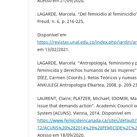
Acesso em 21/09/2020.
LAGARDE, Marcela. “Del femicidio al feminicidio”
Freud, n. 6, p. 216-225,
Disponível em
https://revistas.unal.edu.co/index.php/jardin/a
em 13/02/2021.
LAGARDE, Marcela. “Antropología, feminismo y po
feminicida y derechos humanos de las mujeres”
DÍEZ, Carmen (Coords.). Retos Teóricos y nuevas
ANKULEGI Antropologia Elkartea, 2008. p. 209-2
LAURENT, Claire; PLATZER, Michael; IDOMIR, Mar
issue that demands action”. Academic Council o
System (ACUNS). Vienna, 2014. Disponível em
https://www.femicideincanada.ca/sites/default/f
12/ACUNS%20%282014%29%20FEMICIDE%2C%
Acesso em 18/09/2020.