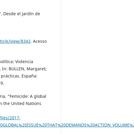
. Desde el Jardín de
rticle/view/8343
. Acesso
lítica: Violencia
. In: BULLEN, Margaret;
 prácticas. España:
39.
ia. “Femicide: A global
n the United Nations
iles/2017-
20GLOBAL%20ISSUE%20THAT%20DEMANDS%20ACTION_VOLUME%2