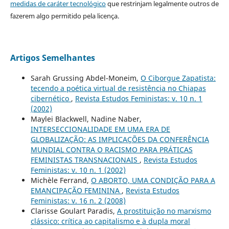
medidas de caráter tecnológico
que restrinjam legalmente outros de
fazerem algo permitido pela licença.
Artigos Semelhantes
Sarah Grussing Abdel-Moneim,
O Ciborgue Zapatista:
tecendo a poética virtual de resistência no Chiapas
cibernético
,
Revista Estudos Feministas: v. 10 n. 1
(2002)
Maylei Blackwell, Nadine Naber,
INTERSECCIONALIDADE EM UMA ERA DE
GLOBALIZAÇÃO: AS IMPLICAÇÕES DA CONFERÊNCIA
MUNDIAL CONTRA O RACISMO PARA PRÁTICAS
FEMINISTAS TRANSNACIONAIS
,
Revista Estudos
Feministas: v. 10 n. 1 (2002)
Michèle Ferrand,
O ABORTO, UMA CONDIÇÃO PARA A
EMANCIPAÇÃO FEMININA
,
Revista Estudos
Feministas: v. 16 n. 2 (2008)
Clarisse Goulart Paradis,
A prostituição no marxismo
clássico: crítica ao capitalismo e à dupla moral