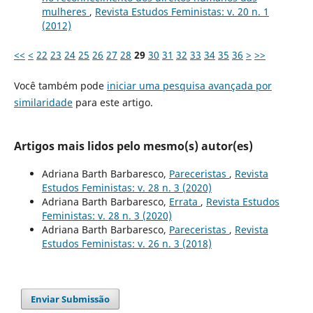
mulheres
,
Revista Estudos Feministas: v. 20 n. 1
(2012)
<<
<
22
23
24
25
26
27
28
29
30
31
32
33
34
35
36
>
>>
Você também pode
iniciar uma pesquisa avançada por
similaridade
para este artigo.
Artigos mais lidos pelo mesmo(s) autor(es)
Adriana Barth Barbaresco,
Pareceristas
,
Revista
Estudos Feministas: v. 28 n. 3 (2020)
Adriana Barth Barbaresco,
Errata
,
Revista Estudos
Feministas: v. 28 n. 3 (2020)
Adriana Barth Barbaresco,
Pareceristas
,
Revista
Estudos Feministas: v. 26 n. 3 (2018)
Enviar Submissão