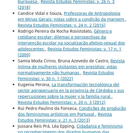
burguesa
,
Revista Estudos Feministas: v. 26 n. 3
(2018)
Candice Vidal e Souza,
Professoras de Antropologia
em Minas Gerais: notas sobre a condição da margem
,
Revista Estudos Feministas: v. 24 n. 2 (2016)
Rodrigo Pereira da Rocha Rosistolato,
Gênero e
cotidiano escolar: dilemas e perspectivas da
intervenção escolar na socialização afetivo-sexual dos
adolescentes
,
Revista Estudos Feministas: v. 17 n. 1
(2009)
Samia Moda Cirino, Bruna Azevedo de Castro,
Revista
íntima de mulheres visitantes em presídios: vidas
normativamente não humanas
,
Revista Estudos
Feministas: v. 30 n. 1 (2022)
Eugenia Perona,
La transformación tecnológica del
sector agropecuario en la provincia de Córdoba y sus
repercusiones sobre la mujer y la familia rural
,
Revista Estudos Feministas: v. 20 n. 3 (2012)
Rui Pedro Paulino da Fonseca,
Condições de produção
dos feminismos artísticos em Portugal
,
Revista
Estudos Feministas: v. 21 n. 3 (2013)
Jussara Reis Prá, Léa Epping,
Cidadania e feminismo
no reconhecimento dos direitos humanos das