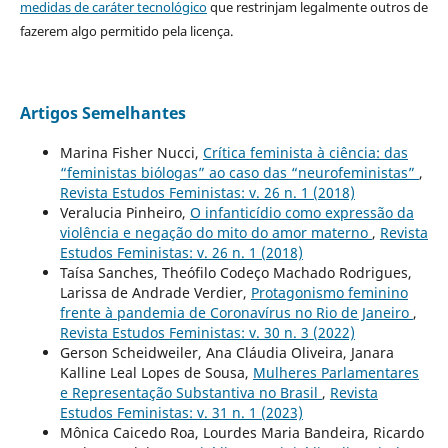
medidas de caráter tecnológico
que restrinjam legalmente outros de
fazerem algo permitido pela licença.
Artigos Semelhantes
Marina Fisher Nucci,
Crítica feminista à ciência: das
“feministas biólogas” ao caso das “neurofeministas”
,
Revista Estudos Feministas: v. 26 n. 1 (2018)
Veralucia Pinheiro,
O infanticídio como expressão da
violência e negação do mito do amor materno
,
Revista
Estudos Feministas: v. 26 n. 1 (2018)
Taísa Sanches, Theófilo Codeço Machado Rodrigues,
Larissa de Andrade Verdier,
Protagonismo feminino
frente à pandemia de Coronavírus no Rio de Janeiro
,
Revista Estudos Feministas: v. 30 n. 3 (2022)
Gerson Scheidweiler, Ana Cláudia Oliveira, Janara
Kalline Leal Lopes de Sousa,
Mulheres Parlamentares
e Representação Substantiva no Brasil
,
Revista
Estudos Feministas: v. 31 n. 1 (2023)
Mônica Caicedo Roa, Lourdes Maria Bandeira, Ricardo