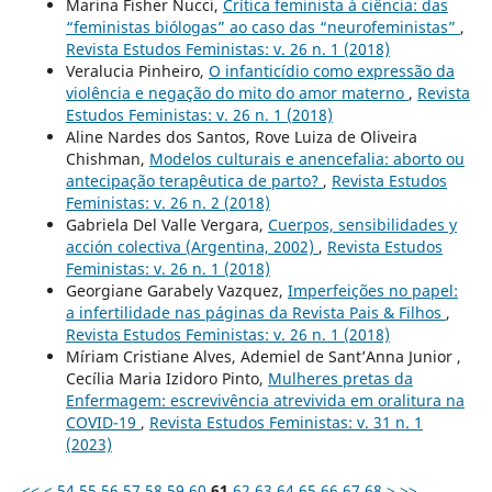
Marina Fisher Nucci,
Crítica feminista à ciência: das
“feministas biólogas” ao caso das “neurofeministas”
,
Revista Estudos Feministas: v. 26 n. 1 (2018)
Veralucia Pinheiro,
O infanticídio como expressão da
violência e negação do mito do amor materno
,
Revista
Estudos Feministas: v. 26 n. 1 (2018)
Aline Nardes dos Santos, Rove Luiza de Oliveira
Chishman,
Modelos culturais e anencefalia: aborto ou
antecipação terapêutica de parto?
,
Revista Estudos
Feministas: v. 26 n. 2 (2018)
Gabriela Del Valle Vergara,
Cuerpos, sensibilidades y
acción colectiva (Argentina, 2002)
,
Revista Estudos
Feministas: v. 26 n. 1 (2018)
Georgiane Garabely Vazquez,
Imperfeições no papel:
a infertilidade nas páginas da Revista Pais & Filhos
,
Revista Estudos Feministas: v. 26 n. 1 (2018)
Míriam Cristiane Alves, Ademiel de Sant’Anna Junior ,
Cecília Maria Izidoro Pinto,
Mulheres pretas da
Enfermagem: escrevivência atrevivida em oralitura na
COVID-19
,
Revista Estudos Feministas: v. 31 n. 1
(2023)
<<
<
54
55
56
57
58
59
60
61
62
63
64
65
66
67
68
>
>>