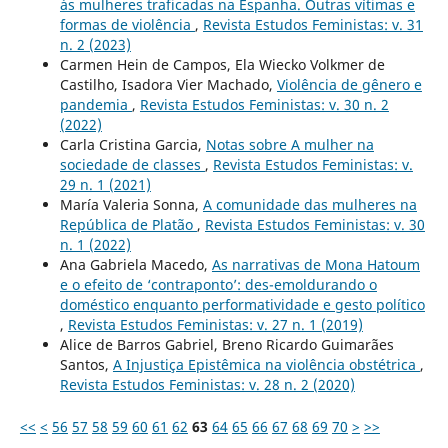
às mulheres traficadas na Espanha. Outras vítimas e
formas de violência
,
Revista Estudos Feministas: v. 31
n. 2 (2023)
Carmen Hein de Campos, Ela Wiecko Volkmer de
Castilho, Isadora Vier Machado,
Violência de gênero e
pandemia
,
Revista Estudos Feministas: v. 30 n. 2
(2022)
Carla Cristina Garcia,
Notas sobre A mulher na
sociedade de classes
,
Revista Estudos Feministas: v.
29 n. 1 (2021)
María Valeria Sonna,
A comunidade das mulheres na
República de Platão
,
Revista Estudos Feministas: v. 30
n. 1 (2022)
Ana Gabriela Macedo,
As narrativas de Mona Hatoum
e o efeito de ‘contraponto’: des-emoldurando o
doméstico enquanto performatividade e gesto político
,
Revista Estudos Feministas: v. 27 n. 1 (2019)
Alice de Barros Gabriel, Breno Ricardo Guimarães
Santos,
A Injustiça Epistêmica na violência obstétrica
,
Revista Estudos Feministas: v. 28 n. 2 (2020)
<<
<
56
57
58
59
60
61
62
63
64
65
66
67
68
69
70
>
>>