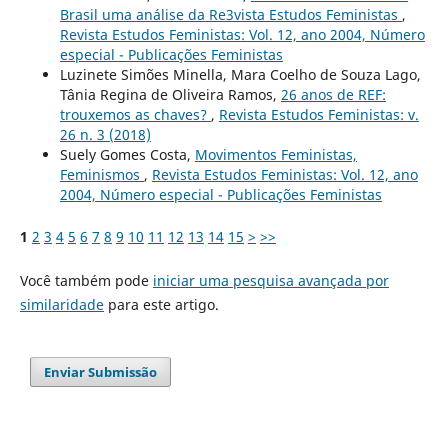
Brasil uma análise da Re3vista Estudos Feministas
,
Revista Estudos Feministas: Vol. 12, ano 2004, Número
especial - Publicações Feministas
Luzinete Simões Minella, Mara Coelho de Souza Lago,
Tânia Regina de Oliveira Ramos,
26 anos de REF:
trouxemos as chaves?
,
Revista Estudos Feministas: v.
26 n. 3 (2018)
Suely Gomes Costa,
Movimentos Feministas,
Feminismos
,
Revista Estudos Feministas: Vol. 12, ano
2004, Número especial - Publicações Feministas
1
2
3
4
5
6
7
8
9
10
11
12
13
14
15
>
>>
Você também pode
iniciar uma pesquisa avançada por
similaridade
para este artigo.
Enviar Submissão