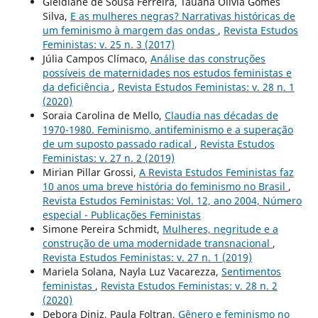
Gleidiane de Sousa Ferreira, Tauana Olivia Gomes
Silva,
E as mulheres negras? Narrativas históricas de
um feminismo à margem das ondas
,
Revista Estudos
Feministas: v. 25 n. 3 (2017)
Júlia Campos Clímaco,
Análise das construções
possíveis de maternidades nos estudos feministas e
da deficiência
,
Revista Estudos Feministas: v. 28 n. 1
(2020)
Soraia Carolina de Mello,
Claudia nas décadas de
1970-1980. Feminismo, antifeminismo e a superação
de um suposto passado radical
,
Revista Estudos
Feministas: v. 27 n. 2 (2019)
Mirian Pillar Grossi,
A Revista Estudos Feministas faz
10 anos uma breve história do feminismo no Brasil
,
Revista Estudos Feministas: Vol. 12, ano 2004, Número
especial - Publicações Feministas
Simone Pereira Schmidt,
Mulheres, negritude e a
construção de uma modernidade transnacional
,
Revista Estudos Feministas: v. 27 n. 1 (2019)
Mariela Solana, Nayla Luz Vacarezza,
Sentimentos
feministas
,
Revista Estudos Feministas: v. 28 n. 2
(2020)
Debora Diniz, Paula Foltran,
Gênero e feminismo no