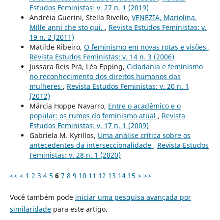
Estudos Feministas: v. 27 n. 1 (2019)
Andréia Guerini, Stella Rivello,
VENEZIA, Mariolina.
Mille anni che sto qui.
,
Revista Estudos Feministas: v.
19 n. 2 (2011)
Matilde Ribeiro,
O feminismo em novas rotas e visões
,
Revista Estudos Feministas: v. 14 n. 3 (2006)
Jussara Reis Prá, Léa Epping,
Cidadania e feminismo
no reconhecimento dos direitos humanos das
mulheres
,
Revista Estudos Feministas: v. 20 n. 1
(2012)
Márcia Hoppe Navarro,
Entre o acadêmico e o
popular: os rumos do feminismo atual
,
Revista
Estudos Feministas: v. 17 n. 1 (2009)
Gabriela M. Kyrillos,
Uma análise crítica sobre os
antecedentes da interseccionalidade
,
Revista Estudos
Feministas: v. 28 n. 1 (2020)
<<
<
1
2
3
4
5
6
7
8
9
10
11
12
13
14
15
>
>>
Você também pode
iniciar uma pesquisa avançada por
similaridade
para este artigo.