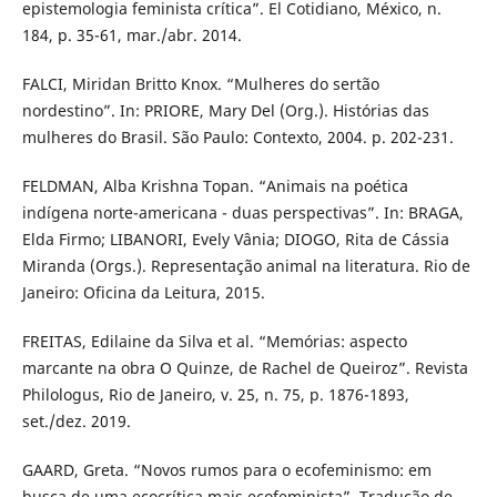
epistemologia feminista crítica”. El Cotidiano, México, n.
184, p. 35-61, mar./abr. 2014.
FALCI, Miridan Britto Knox. “Mulheres do sertão
nordestino”. In: PRIORE, Mary Del (Org.). Histórias das
mulheres do Brasil. São Paulo: Contexto, 2004. p. 202-231.
FELDMAN, Alba Krishna Topan. “Animais na poética
indígena norte-americana - duas perspectivas”. In: BRAGA,
Elda Firmo; LIBANORI, Evely Vânia; DIOGO, Rita de Cássia
Miranda (Orgs.). Representação animal na literatura. Rio de
Janeiro: Oficina da Leitura, 2015.
FREITAS, Edilaine da Silva et al. “Memórias: aspecto
marcante na obra O Quinze, de Rachel de Queiroz”. Revista
Philologus, Rio de Janeiro, v. 25, n. 75, p. 1876-1893,
set./dez. 2019.
GAARD, Greta. “Novos rumos para o ecofeminismo: em
busca de uma ecocrítica mais ecofeminista”. Tradução de