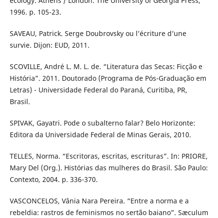
ecology. Athens / London: The University of Georgia Press,
1996. p. 105-23.
SAVEAU, Patrick. Serge Doubrovsky ou l’écriture d’une
survie. Dijon: EUD, 2011.
SCOVILLE, André L. M. L. de. “Literatura das Secas: Ficção e
História”. 2011. Doutorado (Programa de Pós-Graduação em
Letras) - Universidade Federal do Paraná, Curitiba, PR,
Brasil.
SPIVAK, Gayatri. Pode o subalterno falar? Belo Horizonte:
Editora da Universidade Federal de Minas Gerais, 2010.
TELLES, Norma. “Escritoras, escritas, escrituras”. In: PRIORE,
Mary Del (Org.). Histórias das mulheres do Brasil. São Paulo:
Contexto, 2004. p. 336-370.
VASCONCELOS, Vânia Nara Pereira. “Entre a norma e a
rebeldia: rastros de feminismos no sertão baiano”. Sæculum