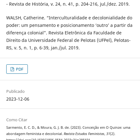
- Revista de História, v. 24, n. 41, p. 204-216, jul./dez. 2019.
WALSH, Catherine. “Interculturalidade e decolonialidade do
poder: um pensamento e posicionamento ‘outro’ a partir da
diferença colonial”. Revista Eletrônica da Faculdade de
Direito da Universidade Federal de Pelotas (UFPel), Pelotas-
RS, v. 5, n. 1, p. 6-39, jan./jul. 2019.
PDF
Publicado
2023-12-06
Como Citar
Sarmento, E. C. D., & Moura, G. J. B. de. (2023). Conceição em O Quinze: uma
abordagem feminista e decolonial.
Revista Estudos Feministas
,
31
(2).
https://doi.org/10.1590/1806-9584-2023v31n285691