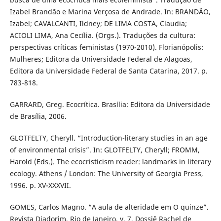
Izabel Brandão e Marina Verçosa de Andrade. In: BRANDÃO,
Izabel; CAVALCANTI, Ildney; DE LIMA COSTA, Claudia;
ACIOLI LIMA, Ana Cecília. (Orgs.). Traduções da cultura:
perspectivas críticas feministas (1970-2010). Florianópolis:
Mulheres; Editora da Universidade Federal de Alagoas,
Editora da Universidade Federal de Santa Catarina, 2017. p.
783-818.
GARRARD, Greg. Ecocrítica. Brasília: Editora da Universidade
de Brasília, 2006.
GLOTFELTY, Cheryll. “Introduction-literary studies in an age
of environmental crisis”. In: GLOTFELTY, Cheryll; FROMM,
Harold (Eds.). The ecocristicism reader: landmarks in literary
ecology. Athens / London: The University of Georgia Press,
1996. p. XV-XXXVII.
GOMES, Carlos Magno. “A aula de alteridade em O quinze”.
Revista Diadorim, Rio de Janeiro, v. 7, Dossiê Rachel de