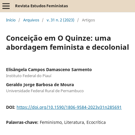
Revista Estudos Feministas
Início
/
Arquivos
/
v. 31 n. 2 (2023)
/
Artigos
Conceição em O Quinze: uma
abordagem feminista e decolonial
Elisângela Campos Damasceno Sarmento
Instituto Federal do Piauí
Geraldo Jorge Barbosa de Moura
Universidade Federal Rural de Pernambuco
DOI:
https://doi.org/10.1590/1806-9584-2023v31n285691
Palavras-chave:
Feminismo, Literatura, Ecocrítica