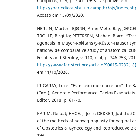
Campinas, n. 5, p. 7-41, 1995. Disponível em
https://periodicos.sbu.unicamp.br/ojs/index.p
Acesso em 15/09/2020.
HERLIN, Morten; BJØRN, Anne Mette Bay; JØRGE
TROLLE, Birgitta; PETERSEN, Michael Bjørn. “Tre
agenesis in Mayer-Rokitansky-Küster-Hauser sy
nationwide comparative study of anatomical ou
Fertility and Sterility, v. 110, n. 4, p. 746-753, 2
https://www.fertstert.org/article/S0015-0282(18)
em 11/10/2020.
IRIGARAY, Luce. “Este sexo que não é um”. In: 
(Org.). Género e Performance: Textos Essenciais 
Editor, 2018. p. 61-70.
KARIM, Refaat; HAGE, J. Joris; DEKKER, Judith; S
of the methods of neovaginoplasty for vaginal a
of Obstetrics & Gynecology and Reproductive Biolo
1995.