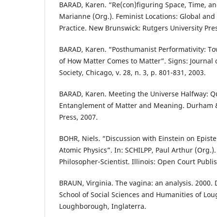
BARAD, Karen. “Re(con)figuring Space, Time, an
Marianne (Org.). Feminist Locations: Global and
Practice. New Brunswick: Rutgers University Pres
BARAD, Karen. “Posthumanist Performativity: T
of How Matter Comes to Matter”. Signs: Journal
Society, Chicago, v. 28, n. 3, p. 801-831, 2003.
BARAD, Karen. Meeting the Universe Halfway: Q
Entanglement of Matter and Meaning. Durham &
Press, 2007.
BOHR, Niels. “Discussion with Einstein on Epist
Atomic Physics”. In: SCHILPP, Paul Arthur (Org.).
Philosopher-Scientist. Illinois: Open Court Publi
BRAUN, Virginia. The vagina: an analysis. 2000. D
School of Social Sciences and Humanities of Lo
Loughborough, Inglaterra.