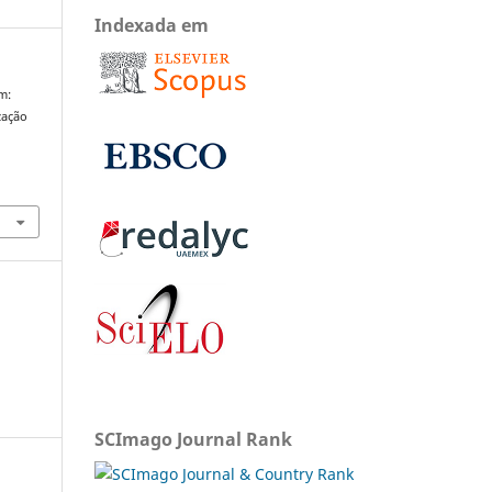
Indexada em
m:
zação
SCImago Journal Rank