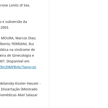
sive Limits of Sex.
o e subversão da
 2003.
; MOURA, Marcos Dias;
lberto; FERRIANI, Rui
ótica na síndrome de
eira de Ginecologia e
2007. Disponível em
6ZRn39MFByN/?lang=pt
.
kitansky-Küster-Hauser -
. Dissertação (Mestrado
Biomédicas Abel Salazar