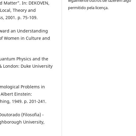
legalmente outros de fazerem algo
d Matter”. In: DEKOVEN,
permitido pela licença.
 Local, Theory and
s, 2001. p. 75-109.
oward an Understanding
 of Women in Culture and
uantum Physics and the
 London: Duke University
emological Problems in
 Albert Einstein:
shing, 1949. p. 201-241.
outorado (Filosofia) -
ughborough University,