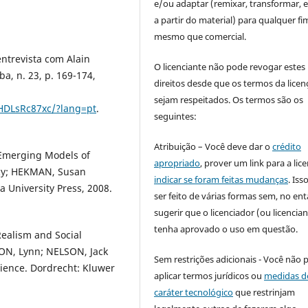
e/ou adaptar (remixar, transformar, e 
a partir do material) para qualquer fi
mesmo que comercial.
ntrevista com Alain
O licenciante não pode revogar estes
ba, n. 23, p. 169-174,
direitos desde que os termos da licen
sejam respeitados. Os termos são os
zHDLsRc87xc/?lang=pt
.
seguintes:
Atribuição – Você deve dar o
crédito
 Emerging Models of
apropriado
, prover um link para a lic
tacy; HEKMAN, Susan
indicar se foram feitas mudanças
. Is
 University Press, 2008.
ser feito de várias formas sem, no ent
sugerir que o licenciador (ou licencian
tenha aprovado o uso em questão.
ealism and Social
SON, Lynn; NELSON, Jack
Sem restrições adicionais - Você não 
cience. Dordrecht: Kluwer
aplicar termos jurídicos ou
medidas d
caráter tecnológico
que restrinjam