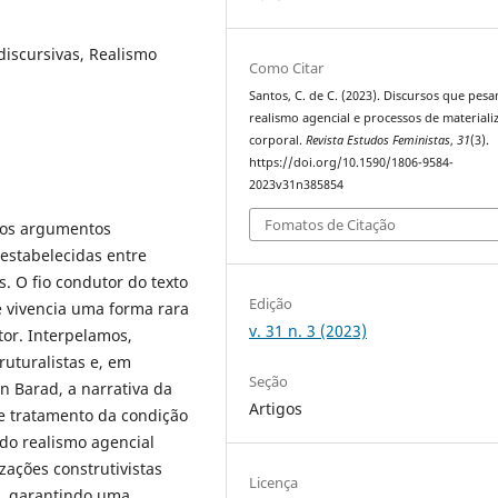
 discursivas, Realismo
Como Citar
Santos, C. de C. (2023). Discursos que pesa
realismo agencial e processos de materiali
corporal.
Revista Estudos Feministas
,
31
(3).
https://doi.org/10.1590/1806-9584-
2023v31n385854
Fomatos de Citação
dos argumentos
 estabelecidas entre
s. O fio condutor do texto
Edição
 vivencia uma forma rara
v. 31 n. 3 (2023)
or. Interpelamos,
ruturalistas e, em
Seção
n Barad, a narrativa da
Artigos
 e tratamento da condição
do realismo agencial
zações construtivistas
Licença
l, garantindo uma