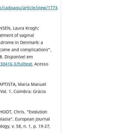
hp/cadpagu/article/view/1773
.
NSEN, Laura Krogh;
atment of vaginal
ndrome in Denmark: a
tcome and complications”.
018. Disponível em
30416-3/fulltext
. Acesso
BAPTISTA, Maria Manuel
Vol. 1. Coimbra: Grácio
CHOOT, Chris. “Evolution
plasia”. European Journal
gy, v. 58, n. 1, p. 19-27,