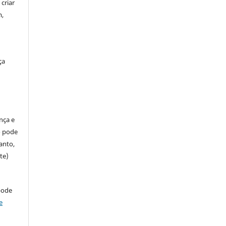
criar
m,
ça
ença e
so pode
anto,
te)
pode
e