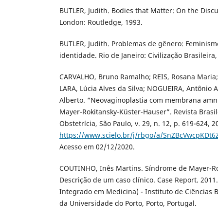
BUTLER, Judith. Bodies that Matter: On the Discur
London: Routledge, 1993.
BUTLER, Judith. Problemas de gênero: Feminism
identidade. Rio de Janeiro: Civilização Brasileira,
CARVALHO, Bruno Ramalho; REIS, Rosana Maria
LARA, Lúcia Alves da Silva; NOGUEIRA, Antônio A
Alberto. “Neovaginoplastia com membrana amni
Mayer-Rokitansky-Küster-Hauser”. Revista Brasil
Obstetrícia, São Paulo, v. 29, n. 12, p. 619-624, 
https://www.scielo.br/j/rbgo/a/SnZBcVwcpKDt
Acesso em 02/12/2020.
COUTINHO, Inês Martins. Síndrome de Mayer-Ro
Descrição de um caso clínico. Case Report. 2011
Integrado em Medicina) - Instituto de Ciências 
da Universidade do Porto, Porto, Portugal.