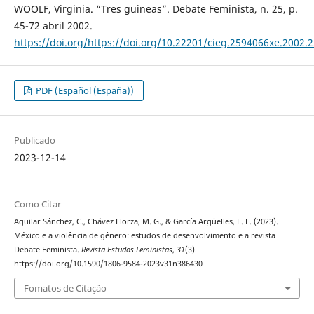
WOOLF, Virginia. “Tres guineas”. Debate Feminista, n. 25, p.
45-72 abril 2002.
https://doi.org/https://doi.org/10.22201/cieg.2594066xe.2002.
PDF (Español (España))
Publicado
2023-12-14
Como Citar
Aguilar Sánchez, C., Chávez Elorza, M. G., & García Argüelles, E. L. (2023).
México e a violência de gênero: estudos de desenvolvimento e a revista
Debate Feminista.
Revista Estudos Feministas
,
31
(3).
https://doi.org/10.1590/1806-9584-2023v31n386430
Fomatos de Citação