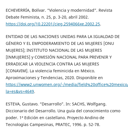
ECHEVERRÍA, Bolívar. “Violencia y modernidad”. Revista
Debate Feminista, n. 25, p. 3-20, abril 2002.
https://doi.org/10.22201/cieg.2594066xe.2002.25
.
ENTIDAD DE LAS NACIONES UNIDAS PARA LA IGUALDAD DE
GÉNERO Y EL EMPODERAMIENTO DE LAS MUJERES [ONU
MUJERES]; INSTITUTO NACIONAL DE LAS MUJERES
[INMUJERES] y COMISIÓN NACIONAL PARA PREVENIR Y
ERRADICAR LA VIOLENCIA CONTRA LAS MUJERES
[CONAVIM]. La violencia feminicida en México.
Aproximaciones y Tendencias, 2020. Disponible en
https://www2.unwomen.org/-/media/field%20office%20mexico/
la=es&vs=4649
.
ESTEVA, Gustavo. “Desarrollo”. In: SACHS, Wolfgang.
Diccionario del Desarrollo. Una guía del conocimiento como
poder. 1ª Edición en castellano. Proyecto Andino de
Tecnologías Campesinas, PRATEC, 1996. p. 52-78.