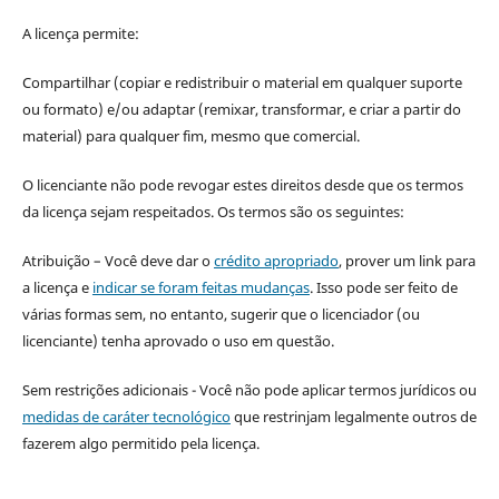
A licença permite:
Compartilhar (copiar e redistribuir o material em qualquer suporte
ou formato) e/ou adaptar (remixar, transformar, e criar a partir do
material) para qualquer fim, mesmo que comercial.
O licenciante não pode revogar estes direitos desde que os termos
da licença sejam respeitados. Os termos são os seguintes:
Atribuição – Você deve dar o
crédito apropriado
, prover um link para
a licença e
indicar se foram feitas mudanças
. Isso pode ser feito de
várias formas sem, no entanto, sugerir que o licenciador (ou
licenciante) tenha aprovado o uso em questão.
Sem restrições adicionais - Você não pode aplicar termos jurídicos ou
medidas de caráter tecnológico
que restrinjam legalmente outros de
fazerem algo permitido pela licença.