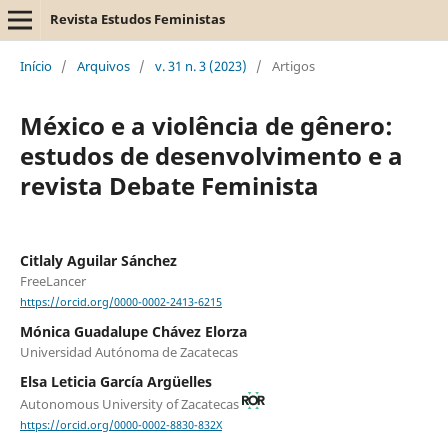
Revista Estudos Feministas
Início
/
Arquivos
/
v. 31 n. 3 (2023)
/
Artigos
México e a violência de gênero:
estudos de desenvolvimento e a
revista Debate Feminista
Citlaly Aguilar Sánchez
FreeLancer
https://orcid.org/0000-0002-2413-6215
Mónica Guadalupe Chávez Elorza
Universidad Autónoma de Zacatecas
Elsa Leticia García Argüelles
Autonomous University of Zacatecas
https://orcid.org/0000-0002-8830-832X