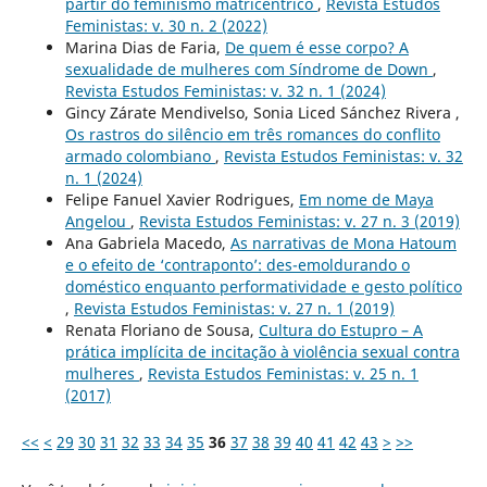
partir do feminismo matricêntrico
,
Revista Estudos
Feministas: v. 30 n. 2 (2022)
Marina Dias de Faria,
De quem é esse corpo? A
sexualidade de mulheres com Síndrome de Down
,
Revista Estudos Feministas: v. 32 n. 1 (2024)
Gincy Zárate Mendivelso, Sonia Liced Sánchez Rivera ,
Os rastros do silêncio em três romances do conflito
armado colombiano
,
Revista Estudos Feministas: v. 32
n. 1 (2024)
Felipe Fanuel Xavier Rodrigues,
Em nome de Maya
Angelou
,
Revista Estudos Feministas: v. 27 n. 3 (2019)
Ana Gabriela Macedo,
As narrativas de Mona Hatoum
e o efeito de ‘contraponto’: des-emoldurando o
doméstico enquanto performatividade e gesto político
,
Revista Estudos Feministas: v. 27 n. 1 (2019)
Renata Floriano de Sousa,
Cultura do Estupro – A
prática implícita de incitação à violência sexual contra
mulheres
,
Revista Estudos Feministas: v. 25 n. 1
(2017)
<<
<
29
30
31
32
33
34
35
36
37
38
39
40
41
42
43
>
>>