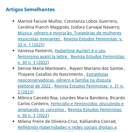
Artigos Semelhantes
Marisol Facuse Muñoz, Constanza Lobos Guerrero,
Carolina Franch Maggiolo, Isidora Carvajal Navarro,
Música, gênero e migração. Trajetórias de mulheres
musicistas migrantes
,
Revista Estudos Feministas: v.
33 n. 1 (2025)
Vanessa Pastorini,
Hubertine Auclert e o seu
feminismo avant la lettre
,
Revista Estudos Feministas:
v. 30 n. 3 (2022)
Denise Maria Mantovani , Rayani Mariano dos Santos ,
Thayane Cazallas do Nascimento ,
Estratégias
neoconservadoras, gênero e família na disputa
eleitoral de 2022
,
Revista Estudos Feministas: v. 31 n.
2 (2023)
Mônica Caicedo Roa, Lourdes Maria Bandeira, Ricardo
Carlos Cordeiro,
Femicídio e Feminicídio: discutindo e
ampliando os conceitos
,
Revista Estudos Feministas:
v. 30 n. 3 (2022)
Milena Freire de Oliveira-Cruz, Kalliandra Conrad,
Refletindo maternidades e redes sociais digitais a