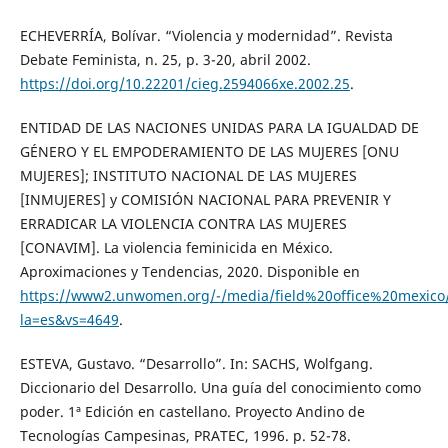
ECHEVERRÍA, Bolívar. “Violencia y modernidad”. Revista
Debate Feminista, n. 25, p. 3-20, abril 2002.
https://doi.org/10.22201/cieg.2594066xe.2002.25
.
ENTIDAD DE LAS NACIONES UNIDAS PARA LA IGUALDAD DE
GÉNERO Y EL EMPODERAMIENTO DE LAS MUJERES [ONU
MUJERES]; INSTITUTO NACIONAL DE LAS MUJERES
[INMUJERES] y COMISIÓN NACIONAL PARA PREVENIR Y
ERRADICAR LA VIOLENCIA CONTRA LAS MUJERES
[CONAVIM]. La violencia feminicida en México.
Aproximaciones y Tendencias, 2020. Disponible en
https://www2.unwomen.org/-/media/field%20office%20mexico/
la=es&vs=4649
.
ESTEVA, Gustavo. “Desarrollo”. In: SACHS, Wolfgang.
Diccionario del Desarrollo. Una guía del conocimiento como
poder. 1ª Edición en castellano. Proyecto Andino de
Tecnologías Campesinas, PRATEC, 1996. p. 52-78.