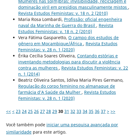
Mulheres nas so(m)bras: invisibilidade, reciclagem e
dominação viril em presídios masculinamente mistos
,
Revista Estudos Feministas: v. 18 n. 2 (2010)
Maria Rosa Lombardi,
Profissão: oficial engenheira
naval da Marinha de Guerra do Brasil
,
Revista
Estudos Feministas: v. 18 n. 2 (2010)
Vera Fátima Gasparetto,
O campo dos estudos de
gênero em Moçambique/África
,
Revista Estudos
Feministas: v. 28 n. 1 (2020)
Érika Cecília Soares Oliveira,
Contando estórias e
inventando metodologias para discutir a violência
contra as mulheres
,
Revista Estudos Feministas: v. 22
n. 1 (2014)
Beatriz Oliveira Santos, Idilva Maria Pires Germano,
Regulação do corpo feminino no almanaque de
farmácia d’A Saúde da Mulher
,
Revista Estudos
Feministas: v. 28 n. 1 (2020)
<<
<
23
24
25
26
27
28
29
30
31
32
33
34
35
36
37
>
>>
Você também pode
iniciar uma pesquisa avançada por
similaridade
para este artigo.