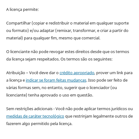
A licença permite:
Compartilhar (copiar e redistribuir o material em qualquer suporte
ou formato) e/ou adaptar (remixar, transformar, e criar a partir do
material) para qualquer fim, mesmo que comercial.
O licenciante não pode revogar estes direitos desde que os termos
da licença sejam respeitados. Os termos são os seguintes:
Atribuição – Você deve dar o
crédito apropriado
, prover um link para
a licença e
indicar se foram feitas mudanças
. Isso pode ser feito de
várias formas sem, no entanto, sugerir que o licenciador (ou
licenciante) tenha aprovado o uso em questão.
Sem restrições adicionais - Você não pode aplicar termos jurídicos ou
medidas de caráter tecnológico
que restrinjam legalmente outros de
fazerem algo permitido pela licença.