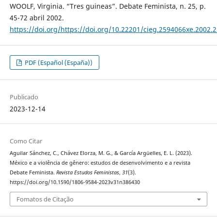
WOOLF, Virginia. “Tres guineas”. Debate Feminista, n. 25, p.
45-72 abril 2002.
https://doi.org/https://doi.org/10.22201/cieg.2594066xe.2002.
PDF (Español (España))
Publicado
2023-12-14
Como Citar
Aguilar Sánchez, C., Chávez Elorza, M. G., & García Argüelles, E. L. (2023).
México e a violência de gênero: estudos de desenvolvimento e a revista
Debate Feminista.
Revista Estudos Feministas
,
31
(3).
https://doi.org/10.1590/1806-9584-2023v31n386430
Fomatos de Citação