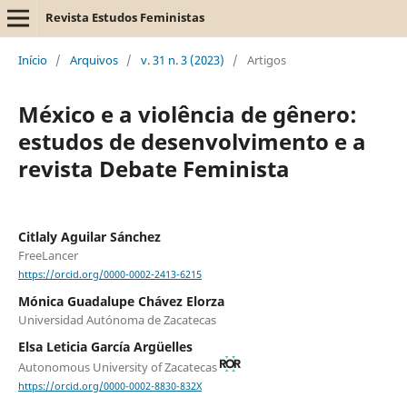
Revista Estudos Feministas
Início
/
Arquivos
/
v. 31 n. 3 (2023)
/
Artigos
México e a violência de gênero:
estudos de desenvolvimento e a
revista Debate Feminista
Citlaly Aguilar Sánchez
FreeLancer
https://orcid.org/0000-0002-2413-6215
Mónica Guadalupe Chávez Elorza
Universidad Autónoma de Zacatecas
Elsa Leticia García Argüelles
Autonomous University of Zacatecas
https://orcid.org/0000-0002-8830-832X