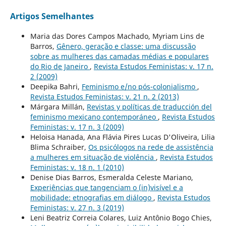
Artigos Semelhantes
Maria das Dores Campos Machado, Myriam Lins de
Barros,
Gênero, geração e classe: uma discussão
sobre as mulheres das camadas médias e populares
do Rio de Janeiro
,
Revista Estudos Feministas: v. 17 n.
2 (2009)
Deepika Bahri,
Feminismo e/no pós-colonialismo
,
Revista Estudos Feministas: v. 21 n. 2 (2013)
Márgara Millán,
Revistas y políticas de traducción del
feminismo mexicano contemporáneo
,
Revista Estudos
Feministas: v. 17 n. 3 (2009)
Heloisa Hanada, Ana Flávia Pires Lucas D'Oliveira, Lilia
Blima Schraiber,
Os psicólogos na rede de assistência
a mulheres em situação de violência
,
Revista Estudos
Feministas: v. 18 n. 1 (2010)
Denise Dias Barros, Esmeralda Celeste Mariano,
Experiências que tangenciam o (in)visível e a
mobilidade: etnografias em diálogo
,
Revista Estudos
Feministas: v. 27 n. 3 (2019)
Leni Beatriz Correia Colares, Luiz Antônio Bogo Chies,