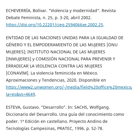
ECHEVERRÍA, Bolívar. “Violencia y modernidad”. Revista
Debate Feminista, n. 25, p. 3-20, abril 2002.
https://doi.org/10.22201/cieg.2594066xe.2002.25
.
ENTIDAD DE LAS NACIONES UNIDAS PARA LA IGUALDAD DE
GÉNERO Y EL EMPODERAMIENTO DE LAS MUJERES [ONU
MUJERES]; INSTITUTO NACIONAL DE LAS MUJERES
[INMUJERES] y COMISIÓN NACIONAL PARA PREVENIR Y
ERRADICAR LA VIOLENCIA CONTRA LAS MUJERES
[CONAVIM]. La violencia feminicida en México.
Aproximaciones y Tendencias, 2020. Disponible en
https://www2.unwomen.org/-/media/field%20office%20mexico/
la=es&vs=4649
.
ESTEVA, Gustavo. “Desarrollo”. In: SACHS, Wolfgang.
Diccionario del Desarrollo. Una guía del conocimiento como
poder. 1ª Edición en castellano. Proyecto Andino de
Tecnologías Campesinas, PRATEC, 1996. p. 52-78.