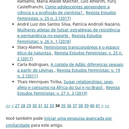
Ramalho, Maria Ataide Malcher, Luis Amorim, Yurij
Castelfranchi,
Como adolescentes apreendem a
ciência e a profissão de cientista?
,
Revista Estudos
Feministas: v. 25 n. 2 (2017)
André Luiz dos Santos Silva, Patrícia Andrioli Nazário,
Mulheres atletas de futsal: estratégias de resistência
e permanência no esporte
,
Revista Estudos
Feministas: v. 26 n. 1 (2018)
Stacy Alaimo,
Feminismos transcorpóreos e o espaço
ético da natureza
,
Revista Estudos Feministas: v. 25 n.
2 (2017)
Carla Rodrigues,
A costela de Adão: diferenças sexuais
a partir de Lévinas
,
Revista Estudos Feministas: v. 19
n. 2 (2011)
Thais Henriques Tiriba,
Sugar relationships: sexo,
afeto e consumo na África do Sul e no Brasil
,
Revista
Estudos Feministas: v. 27 n. 3 (2019)
<<
<
27
28
29
30
31
32
33
34
35
36
37
38
39
40
41
>
>>
Você também pode
iniciar uma pesquisa avançada por
similaridade
para este artigo.