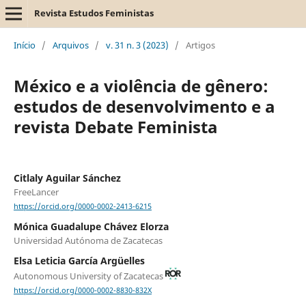
Revista Estudos Feministas
Início
/
Arquivos
/
v. 31 n. 3 (2023)
/
Artigos
México e a violência de gênero:
estudos de desenvolvimento e a
revista Debate Feminista
Citlaly Aguilar Sánchez
FreeLancer
https://orcid.org/0000-0002-2413-6215
Mónica Guadalupe Chávez Elorza
Universidad Autónoma de Zacatecas
Elsa Leticia García Argüelles
Autonomous University of Zacatecas
https://orcid.org/0000-0002-8830-832X