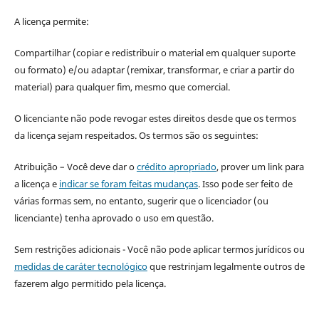
A licença permite:
Compartilhar (copiar e redistribuir o material em qualquer suporte
ou formato) e/ou adaptar (remixar, transformar, e criar a partir do
material) para qualquer fim, mesmo que comercial.
O licenciante não pode revogar estes direitos desde que os termos
da licença sejam respeitados. Os termos são os seguintes:
Atribuição – Você deve dar o
crédito apropriado
, prover um link para
a licença e
indicar se foram feitas mudanças
. Isso pode ser feito de
várias formas sem, no entanto, sugerir que o licenciador (ou
licenciante) tenha aprovado o uso em questão.
Sem restrições adicionais - Você não pode aplicar termos jurídicos ou
medidas de caráter tecnológico
que restrinjam legalmente outros de
fazerem algo permitido pela licença.