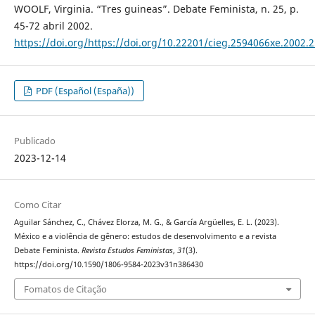
WOOLF, Virginia. “Tres guineas”. Debate Feminista, n. 25, p.
45-72 abril 2002.
https://doi.org/https://doi.org/10.22201/cieg.2594066xe.2002.
PDF (Español (España))
Publicado
2023-12-14
Como Citar
Aguilar Sánchez, C., Chávez Elorza, M. G., & García Argüelles, E. L. (2023).
México e a violência de gênero: estudos de desenvolvimento e a revista
Debate Feminista.
Revista Estudos Feministas
,
31
(3).
https://doi.org/10.1590/1806-9584-2023v31n386430
Fomatos de Citação