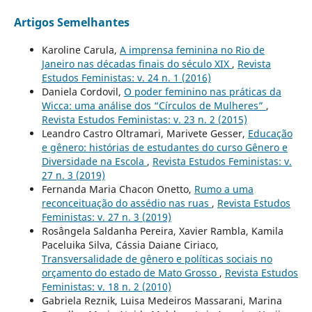
Artigos Semelhantes
Karoline Carula,
A imprensa feminina no Rio de
Janeiro nas décadas finais do século XIX
,
Revista
Estudos Feministas: v. 24 n. 1 (2016)
Daniela Cordovil,
O poder feminino nas práticas da
Wicca: uma análise dos “Círculos de Mulheres”
,
Revista Estudos Feministas: v. 23 n. 2 (2015)
Leandro Castro Oltramari, Marivete Gesser,
Educação
e gênero: histórias de estudantes do curso Gênero e
Diversidade na Escola
,
Revista Estudos Feministas: v.
27 n. 3 (2019)
Fernanda Maria Chacon Onetto,
Rumo a uma
reconceituação do assédio nas ruas
,
Revista Estudos
Feministas: v. 27 n. 3 (2019)
Rosângela Saldanha Pereira, Xavier Rambla, Kamila
Paceluika Silva, Cássia Daiane Ciriaco,
Transversalidade de gênero e políticas sociais no
orçamento do estado de Mato Grosso
,
Revista Estudos
Feministas: v. 18 n. 2 (2010)
Gabriela Reznik, Luisa Medeiros Massarani, Marina