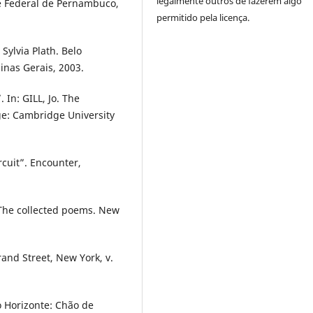
legalmente outros de fazerem algo
e Federal de Pernambuco,
permitido pela licença.
Sylvia Plath. Belo
inas Gerais, 2003.
In: GILL, Jo. The
e: Cambridge University
cuit”. Encounter,
 The collected poems. New
and Street, New York, v.
o Horizonte: Chão de