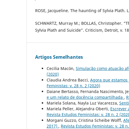
ROSE, Jacqueline. The haunting of Sylvia Plath. 
SCHWARTZ, Murray M.; BOLLAS, Christopher. “Th
Sylvia Plath and Suicide”. Criticism, Detroit, v. 18
Artigos Semelhantes
Cecilia Macón,
Simulação como atuação af
(2020)
Claudia Andrea Bacci,
Agora que estamos j
Feministas: v. 28 n. 2 (2020)
Daiane Bertasso, Fernanda Nascimento, Je
e um relato de docência compartilhada
,
R
Mariela Solana, Nayla Luz Vacarezza,
Sent
Mariela Peller, Alejandra Oberti,
Escrever 
Revista Estudos Feministas: v. 28 n. 2 (202
Morgani Guzzo, Cristina Scheibe Wolff,
Af
2017)
,
Revista Estudos Feministas: v. 28 n.