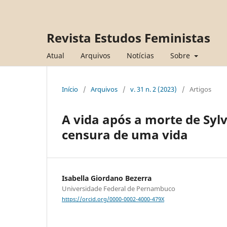
Revista Estudos Feministas
Atual
Arquivos
Notícias
Sobre
Início
/
Arquivos
/
v. 31 n. 2 (2023)
/
Artigos
A vida após a morte de Syl
censura de uma vida
Isabella Giordano Bezerra
Universidade Federal de Pernambuco
https://orcid.org/0000-0002-4000-479X