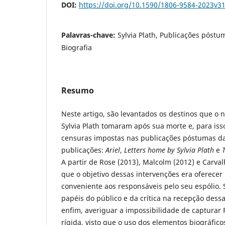
DOI:
https://doi.org/10.1590/1806-9584-2023v3
Palavras-chave:
Sylvia Plath, Publicações póstu
Biografia
Resumo
Neste artigo, são levantados os destinos que o
Sylvia Plath tomaram após sua morte e, para iss
censuras impostas nas publicações póstumas da 
publicações:
Ariel
,
Letters home by Sylvia Plath
e
A partir de Rose (2013), Malcolm (2012) e Carval
que o objetivo dessas intervenções era oferec
conveniente aos responsáveis pelo seu espólio. 
papéis do público e da crítica na recepção dess
enfim, averiguar a impossibilidade de capturar
rígida, visto que o uso dos elementos biográfic