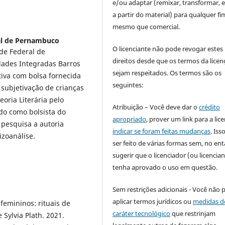
e/ou adaptar (remixar, transformar, e 
a partir do material) para qualquer fi
mesmo que comercial.
al de Pernambuco
O licenciante não pode revogar estes
de Federal de
direitos desde que os termos da licen
dades Integradas Barros
sejam respeitados. Os termos são os
tiva com bolsa fornecida
seguintes:
subjetivação de crianças
eoria Literária pelo
Atribuição – Você deve dar o
crédito
do como bolsista do
apropriado
, prover um link para a lic
pesquisa a autoria
indicar se foram feitas mudanças
. Is
izoanálise.
ser feito de várias formas sem, no ent
sugerir que o licenciador (ou licencian
tenha aprovado o uso em questão.
Sem restrições adicionais - Você não 
aplicar termos jurídicos ou
medidas d
emininos: rituais de
caráter tecnológico
que restrinjam
Sylvia Plath. 2021.