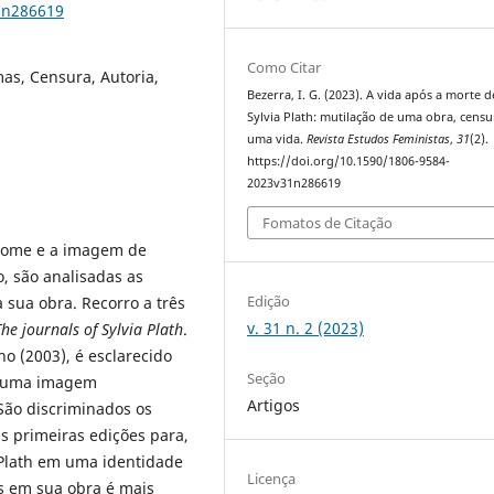
1n286619
Como Citar
mas, Censura, Autoria,
Bezerra, I. G. (2023). A vida após a morte d
Sylvia Plath: mutilação de uma obra, censu
uma vida.
Revista Estudos Feministas
,
31
(2).
https://doi.org/10.1590/1806-9584-
2023v31n286619
Fomatos de Citação
 nome e a imagem de
o, são analisadas as
Edição
sua obra. Recorro a três
v. 31 n. 2 (2023)
The journals of Sylvia Plath
.
ho (2003), é esclarecido
Seção
er uma imagem
Artigos
São discriminados os
as primeiras edições para,
 Plath em uma identidade
Licença
os em sua obra é mais