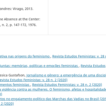
Londres: Virago, 2013.
e Absence at the Center:
, n. 2, p. 147-172, 1976.
etiva nas origens do feminismo
,
Revista Estudos Feministas: v. 28 
untas: memórias, políticas e emoções feministas
,
Revista Estudos
ssica Gustafson,
Jornalismo e gênero: a emergência de uma discip
evista Estudos Feministas: v. 28 n. 2 (2020)
imentos feministas
,
Revista Estudos Feministas: v. 28 n. 2 (2020)
a violência contra as mulheres. O feminismo, afetos e hospitalida
0)
etos no engajamento político das Marchas das Vadias no Brasil (20
 2 (2020)