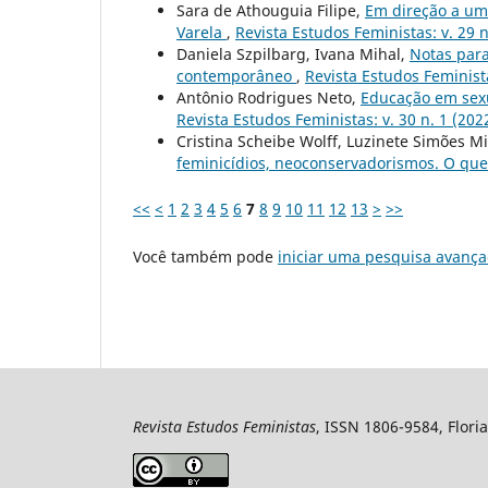
Sara de Athouguia Filipe,
Em direção a um
Varela
,
Revista Estudos Feministas: v. 29 n
Daniela Szpilbarg, Ivana Mihal,
Notas para
contemporâneo
,
Revista Estudos Feminista
Antônio Rodrigues Neto,
Educação em sexu
Revista Estudos Feministas: v. 30 n. 1 (202
Cristina Scheibe Wolff, Luzinete Simões M
feminicídios, neoconservadorismos. O qu
<<
<
1
2
3
4
5
6
7
8
9
10
11
12
13
>
>>
Você também pode
iniciar uma pesquisa avança
Revista Estudos Feministas
, ISSN 1806-9584, Floria