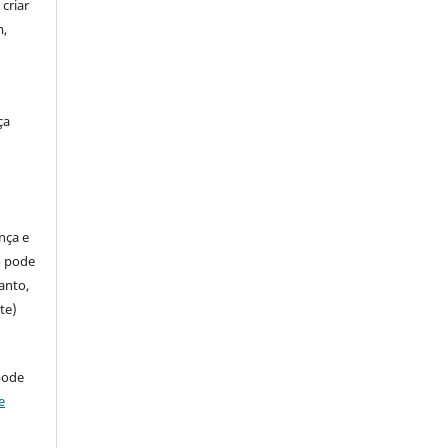
criar
m,
ça
ença e
so pode
anto,
te)
pode
e