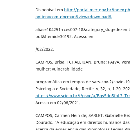
Disponível em
http://portal.mec.gov.br/index.p
option=com_docman&view=download&
alias=104251-rces007-18&category_slug=dezem
pdf&Itemid=30192. Acesso em
/02/2022.
CAMPOS, Brisa; TCHALEKIAN, Bruna; PAIVA, Vera.
mulher: vulnerabilidade
programática em tempos de sars-cov-2/covid-19
Psicologia e Sociedade, Recife, v. 32, p. 1-20, 2
https://www.scielo.br/j/psoc/a/Bqv5dn5fbL3LT
Acesso em 02/06/2021.
CAMPOS, Carmen Hein de; SARLET, Gabrielle Bez
Dourado. “A educação em direitos humanos das
acerca da experiência das Promotoras Legais Po