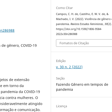
Como Citar
Campos, C. H. de, Castilho, E. W. V. de, &
Machado, I. V. (2022). Violência de gênero 
pandemia.
Revista Estudos Feministas
,
30
(2).
https://doi.org/10.1590/1806-9584-
0n286988
2022v30n286988
Fomatos de Citação
ia de gênero, COVID-19
Edição
v. 30 n. 2 (2022)
Seção
ojetos de extensão
Fazendo Gênero em tempos de
te em torno da
pandemia
 a pandemia da COVID-19
cia contra mulheres. O
onsideravelmente atingido
Licença
nformação e comunicação.