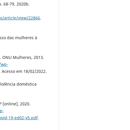
 p. 68-79, 2020b.
o/article/view/22866
.
sso das mulheres à
s. ONU Mulheres, 2013.
/wp-
. Acesso em 18/02/2022.
olência doméstica
 [online], 2020.
p-
ovid-19-ed02-v5.pdf
.