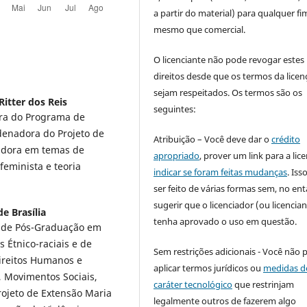
a partir do material) para qualquer fi
mesmo que comercial.
O licenciante não pode revogar estes
direitos desde que os termos da licen
sejam respeitados. Os termos são os
Ritter dos Reis
seguintes:
ora do Programa de
denadora do Projeto de
Atribuição – Você deve dar o
crédito
adora em temas de
apropriado
, prover um link para a lic
feminista e teoria
indicar se foram feitas mudanças
. Is
ser feito de várias formas sem, no ent
sugerir que o licenciador (ou licencian
e Brasília
tenha aprovado o uso em questão.
a de Pós-Graduação em
s Étnico-raciais e de
Sem restrições adicionais - Você não 
ireitos Humanos e
aplicar termos jurídicos ou
medidas d
, Movimentos Sociais,
caráter tecnológico
que restrinjam
rojeto de Extensão Maria
legalmente outros de fazerem algo