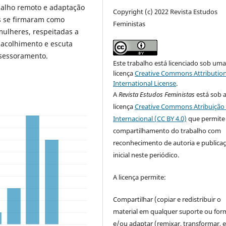
balho remoto e adaptação
Copyright (c) 2022 Revista Estudos
os se firmaram como
Feministas
mulheres, respeitadas a
 acolhimento e escuta
ssessoramento.
Este trabalho está licenciado sob um
licença
Creative Commons Attribution
International License
.
A
Revista Estudos Feministas
está sob 
licença
Creative Commons Atribuição 
Internacional (CC BY 4.0)
que permite
compartilhamento do trabalho com
reconhecimento de autoria e publica
inicial neste periódico.
A licença permite:
Compartilhar (copiar e redistribuir o
material em qualquer suporte ou for
e/ou adaptar (remixar, transformar, e 