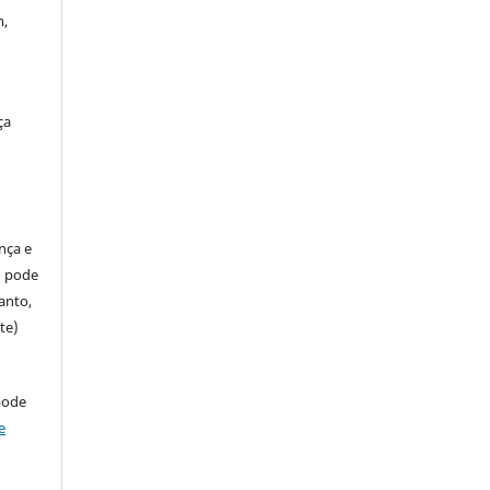
m,
ça
ença e
so pode
anto,
te)
pode
e