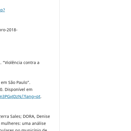
hp?
bro-2018-
 “Violência contra a
 em São Paulo”.
020. Disponível em
rm3PGvJDzN/?lang=pt
.
erra Sales; DORA, Denise
 mulheres: uma análise
pulares no município de