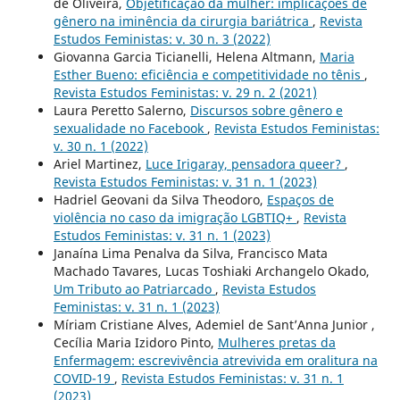
de Oliveira,
Objetificação da mulher: implicações de
gênero na iminência da cirurgia bariátrica
,
Revista
Estudos Feministas: v. 30 n. 3 (2022)
Giovanna Garcia Ticianelli, Helena Altmann,
Maria
Esther Bueno: eficiência e competitividade no tênis
,
Revista Estudos Feministas: v. 29 n. 2 (2021)
Laura Peretto Salerno,
Discursos sobre gênero e
sexualidade no Facebook
,
Revista Estudos Feministas:
v. 30 n. 1 (2022)
Ariel Martinez,
Luce Irigaray, pensadora queer?
,
Revista Estudos Feministas: v. 31 n. 1 (2023)
Hadriel Geovani da Silva Theodoro,
Espaços de
violência no caso da imigração LGBTIQ+
,
Revista
Estudos Feministas: v. 31 n. 1 (2023)
Janaína Lima Penalva da Silva, Francisco Mata
Machado Tavares, Lucas Toshiaki Archangelo Okado,
Um Tributo ao Patriarcado
,
Revista Estudos
Feministas: v. 31 n. 1 (2023)
Míriam Cristiane Alves, Ademiel de Sant’Anna Junior ,
Cecília Maria Izidoro Pinto,
Mulheres pretas da
Enfermagem: escrevivência atrevivida em oralitura na
COVID-19
,
Revista Estudos Feministas: v. 31 n. 1
(2023)