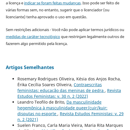
a licença e
indicar se foram feitas mudanças
. Isso pode ser feito de
várias formas sem, no entanto, sugerir que o licenciador (ou
licenciante) tenha aprovado o uso em questão.
Sem restrições adicionais - Você não pode aplicar termos jurídicos ou
medidas de caráter tecnológico
que restrinjam legalmente outros de
fazerem algo permitido pela licença.
Artigos Semelhantes
Rosemary Rodrigues Oliveira, Késia dos Anjos Rocha,
Érika Cecília Soares Oliveira,
Contraescritas
feministas: educação das meninas de pedra
,
Revista
Estudos Feministas: v. 30 n. 2 (2022)
Leandro Teofilo de Brito,
Da masculinidade
hegemônica à masculinidade queer/cuir/kuir:
disputas no esporte
,
Revista Estudos Feministas: v. 29
n. 2 (2021)
Suelen Franco, Carla Maria Vieira, Maria Rita Marques