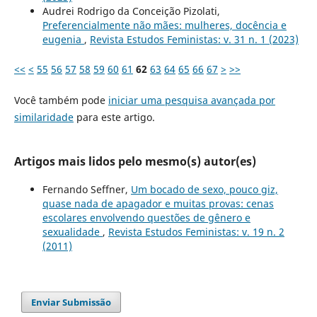
Audrei Rodrigo da Conceição Pizolati,
Preferencialmente não mães: mulheres, docência e
eugenia
,
Revista Estudos Feministas: v. 31 n. 1 (2023)
<<
<
55
56
57
58
59
60
61
62
63
64
65
66
67
>
>>
Você também pode
iniciar uma pesquisa avançada por
similaridade
para este artigo.
Artigos mais lidos pelo mesmo(s) autor(es)
Fernando Seffner,
Um bocado de sexo, pouco giz,
quase nada de apagador e muitas provas: cenas
escolares envolvendo questões de gênero e
sexualidade
,
Revista Estudos Feministas: v. 19 n. 2
(2011)
Enviar Submissão