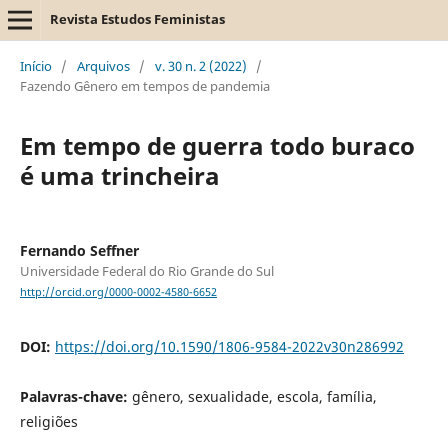
Revista Estudos Feministas
Início
/
Arquivos
/
v. 30 n. 2 (2022)
/
Fazendo Gênero em tempos de pandemia
Em tempo de guerra todo buraco
é uma trincheira
Fernando Seffner
Universidade Federal do Rio Grande do Sul
http://orcid.org/0000-0002-4580-6652
DOI:
https://doi.org/10.1590/1806-9584-2022v30n286992
Palavras-chave:
gênero, sexualidade, escola, família,
religiões