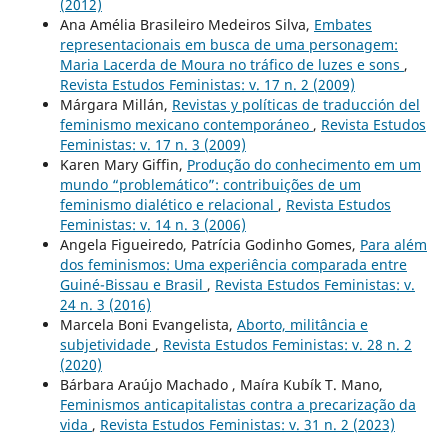
(2012)
Ana Amélia Brasileiro Medeiros Silva,
Embates
representacionais em busca de uma personagem:
Maria Lacerda de Moura no tráfico de luzes e sons
,
Revista Estudos Feministas: v. 17 n. 2 (2009)
Márgara Millán,
Revistas y políticas de traducción del
feminismo mexicano contemporáneo
,
Revista Estudos
Feministas: v. 17 n. 3 (2009)
Karen Mary Giffin,
Produção do conhecimento em um
mundo “problemático”: contribuições de um
feminismo dialético e relacional
,
Revista Estudos
Feministas: v. 14 n. 3 (2006)
Angela Figueiredo, Patrícia Godinho Gomes,
Para além
dos feminismos: Uma experiência comparada entre
Guiné-Bissau e Brasil
,
Revista Estudos Feministas: v.
24 n. 3 (2016)
Marcela Boni Evangelista,
Aborto, militância e
subjetividade
,
Revista Estudos Feministas: v. 28 n. 2
(2020)
Bárbara Araújo Machado , Maíra Kubík T. Mano,
Feminismos anticapitalistas contra a precarização da
vida
,
Revista Estudos Feministas: v. 31 n. 2 (2023)