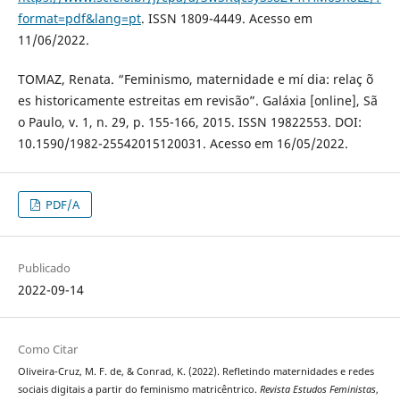
format=pdf&lang=pt
. ISSN 1809-4449. Acesso em
11/06/2022.
TOMAZ, Renata. “Feminismo, maternidade e mí dia: relaç õ
es historicamente estreitas em revisão”. Galáxia [online], Sã
o Paulo, v. 1, n. 29, p. 155-166, 2015. ISSN 19822553. DOI:
10.1590/1982-25542015120031. Acesso em 16/05/2022.
PDF/A
Publicado
2022-09-14
Como Citar
Oliveira-Cruz, M. F. de, & Conrad, K. (2022). Refletindo maternidades e redes
sociais digitais a partir do feminismo matricêntrico.
Revista Estudos Feministas
,