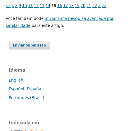
<<
<
8
9
10
11
12
13
14
15
16
17
18
19
20
21
22
>
>>
Você também pode
iniciar uma pesquisa avançada por
similaridade
para este artigo.
Enviar Submissão
Idioma
English
Español (España)
Português (Brasil)
Indexada em