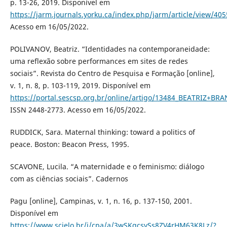
p. 13-26, 2019. Disponível em
https://jarm.journals.yorku.ca/index.php/jarm/article/view/40
Acesso em 16/05/2022.
POLIVANOV, Beatriz. “Identidades na contemporaneidade:
uma reflexão sobre performances em sites de redes
sociais”. Revista do Centro de Pesquisa e Formação [online],
v. 1, n. 8, p. 103-119, 2019. Disponível em
https://portal.sescsp.org.br/online/artigo/13484_BEATRIZ+
ISSN 2448-2773. Acesso em 16/05/2022.
RUDDICK, Sara. Maternal thinking: toward a politics of
peace. Boston: Beacon Press, 1995.
SCAVONE, Lucila. “A maternidade e o feminismo: diálogo
com as ciências sociais”. Cadernos
Pagu [online], Campinas, v. 1, n. 16, p. 137-150, 2001.
Disponível em
https://www.scielo.br/j/cpa/a/3wSKqcsySs8ZV4rHM63K8Lz/?