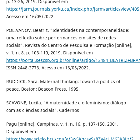
p. 13-26, 2019. Disponível em
https://jarm.journals.yorku.ca/index.php/jarm/article/view/40
Acesso em 16/05/2022.
POLIVANOV, Beatriz. “Identidades na contemporaneidade:
uma reflexão sobre performances em sites de redes
sociais”. Revista do Centro de Pesquisa e Formação [online],
v. 1, n. 8, p. 103-119, 2019. Disponível em
https://portal.sescsp.org.br/online/artigo/13484_BEATRIZ+
ISSN 2448-2773. Acesso em 16/05/2022.
RUDDICK, Sara. Maternal thinking: toward a politics of
peace. Boston: Beacon Press, 1995.
SCAVONE, Lucila. “A maternidade e o feminismo: diálogo
com as ciências sociais”. Cadernos
Pagu [online], Campinas, v. 1, n. 16, p. 137-150, 2001.
Disponível em
https://www.scielo.br/j/cpa/a/3wSKqcsySs8ZV4rHM63K8Lz/?