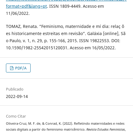
format=pdf&lang=pt
. ISSN 1809-4449. Acesso em
11/06/2022.
TOMAZ, Renata. “Feminismo, maternidade e mí dia: relaç õ
es historicamente estreitas em revisão”. Galáxia [online], Sã
o Paulo, v. 1, n. 29, p. 155-166, 2015. ISSN 19822553. DOI:
10.1590/1982-25542015120031. Acesso em 16/05/2022.
PDF/A
Publicado
2022-09-14
Como Citar
Oliveira-Cruz, M. F. de, & Conrad, K. (2022). Refletindo maternidades e redes
sociais digitais a partir do feminismo matricêntrico.
Revista Estudos Feministas
,