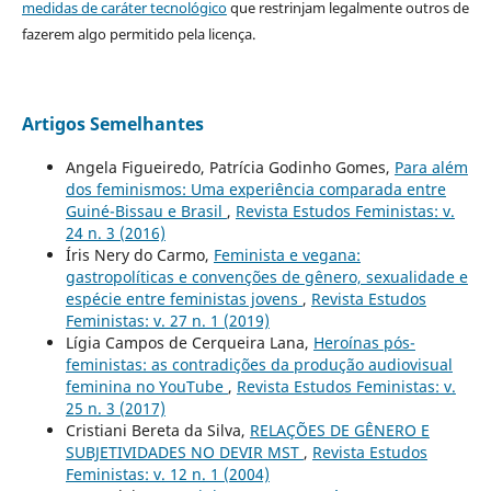
medidas de caráter tecnológico
que restrinjam legalmente outros de
fazerem algo permitido pela licença.
Artigos Semelhantes
Angela Figueiredo, Patrícia Godinho Gomes,
Para além
dos feminismos: Uma experiência comparada entre
Guiné-Bissau e Brasil
,
Revista Estudos Feministas: v.
24 n. 3 (2016)
Íris Nery do Carmo,
Feminista e vegana:
gastropolíticas e convenções de gênero, sexualidade e
espécie entre feministas jovens
,
Revista Estudos
Feministas: v. 27 n. 1 (2019)
Lígia Campos de Cerqueira Lana,
Heroínas pós-
feministas: as contradições da produção audiovisual
feminina no YouTube
,
Revista Estudos Feministas: v.
25 n. 3 (2017)
Cristiani Bereta da Silva,
RELAÇÕES DE GÊNERO E
SUBJETIVIDADES NO DEVIR MST
,
Revista Estudos
Feministas: v. 12 n. 1 (2004)