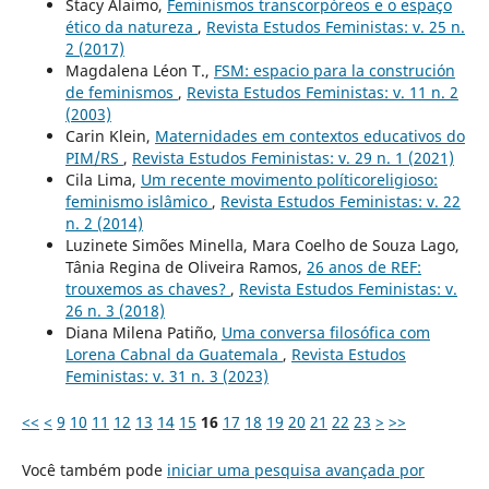
Stacy Alaimo,
Feminismos transcorpóreos e o espaço
ético da natureza
,
Revista Estudos Feministas: v. 25 n.
2 (2017)
Magdalena Léon T.,
FSM: espacio para la construción
de feminismos
,
Revista Estudos Feministas: v. 11 n. 2
(2003)
Carin Klein,
Maternidades em contextos educativos do
PIM/RS
,
Revista Estudos Feministas: v. 29 n. 1 (2021)
Cila Lima,
Um recente movimento políticoreligioso:
feminismo islâmico
,
Revista Estudos Feministas: v. 22
n. 2 (2014)
Luzinete Simões Minella, Mara Coelho de Souza Lago,
Tânia Regina de Oliveira Ramos,
26 anos de REF:
trouxemos as chaves?
,
Revista Estudos Feministas: v.
26 n. 3 (2018)
Diana Milena Patiño,
Uma conversa filosófica com
Lorena Cabnal da Guatemala
,
Revista Estudos
Feministas: v. 31 n. 3 (2023)
<<
<
9
10
11
12
13
14
15
16
17
18
19
20
21
22
23
>
>>
Você também pode
iniciar uma pesquisa avançada por