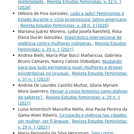
legitimidade
,
Revista Estudos Feministas: v. 32 n. 1
(2024)
Débora de Fina Gonzalez,
Lado a lado? Feminismos e
Estado durante o ‘ciclo progressista’ latino-americano
,
Revista Estudos Feministas: v. 28 n. 3 (2020)
Mariana Juárez Moreno, Lydia Josefa Raesfeld, Rosa
Elena Durán González,
Diagnóstico intersecional de
violência contra mulheres indígenas
,
Revista Estudos
Feministas: v. 29 n. 1 (2021)
Andrea Bielli, María Pilar Bacci Mañaricua, Gabriela
Bruno Cámares, Nancy Calisto Slobodjan,
Mudando
para que tudo permaneça igual: mulheres e drogas
psicotrópicas no Uruguai
,
Revista Estudos Feministas:
v. 31 n. 1 (2023)
Andrea De Lourdes Castillo Muñoz, Gloria Myriam
Mora Guerrero,
Pensar o corpo feminino como diálogo
de saberes?
,
Revista Estudos Feministas: v. 29 n. 1
(2021)
Luisa Antonitsch Mansilha Mello, Ana Paula Pereira da
Gama Alves Ribeiro,
Circulação e vivência nas cidades:
ser mulher, ser fl âneuse
,
Revista Estudos Feministas:
v. 29 n. 1 (2021)
Maria Fernanda da Silva Henriques,
Sem contar