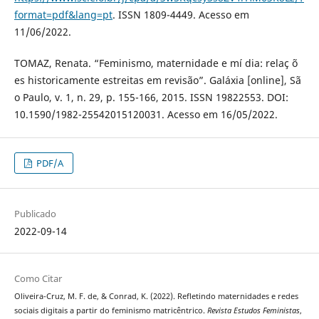
format=pdf&lang=pt
. ISSN 1809-4449. Acesso em
11/06/2022.
TOMAZ, Renata. “Feminismo, maternidade e mí dia: relaç õ
es historicamente estreitas em revisão”. Galáxia [online], Sã
o Paulo, v. 1, n. 29, p. 155-166, 2015. ISSN 19822553. DOI:
10.1590/1982-25542015120031. Acesso em 16/05/2022.
PDF/A
Publicado
2022-09-14
Como Citar
Oliveira-Cruz, M. F. de, & Conrad, K. (2022). Refletindo maternidades e redes
sociais digitais a partir do feminismo matricêntrico.
Revista Estudos Feministas
,