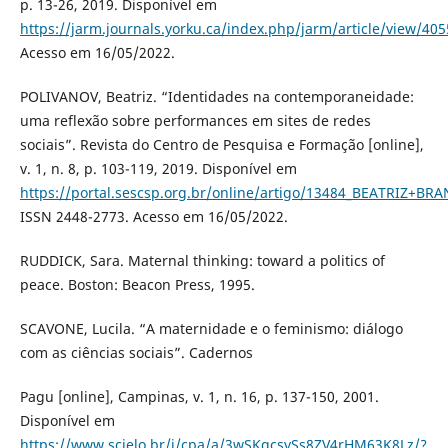
p. 13-26, 2019. Disponível em
https://jarm.journals.yorku.ca/index.php/jarm/article/view/40
Acesso em 16/05/2022.
POLIVANOV, Beatriz. “Identidades na contemporaneidade:
uma reflexão sobre performances em sites de redes
sociais”. Revista do Centro de Pesquisa e Formação [online],
v. 1, n. 8, p. 103-119, 2019. Disponível em
https://portal.sescsp.org.br/online/artigo/13484_BEATRIZ+
ISSN 2448-2773. Acesso em 16/05/2022.
RUDDICK, Sara. Maternal thinking: toward a politics of
peace. Boston: Beacon Press, 1995.
SCAVONE, Lucila. “A maternidade e o feminismo: diálogo
com as ciências sociais”. Cadernos
Pagu [online], Campinas, v. 1, n. 16, p. 137-150, 2001.
Disponível em
https://www.scielo.br/j/cpa/a/3wSKqcsySs8ZV4rHM63K8Lz/?