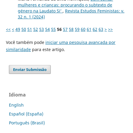
mulheres e crianças: procurando o subtexto de
género na Laudato Si’
,
Revista Estudos Feministas: v.
32 n. 1 (2024)
<<
<
49
50
51
52
53
54
55
56
57
58
59
60
61
62
63
>
>>
Você também pode
iniciar uma pesquisa avançada por
similaridade
para este artigo.
Enviar Submissão
Idioma
English
Español (España)
Português (Brasil)