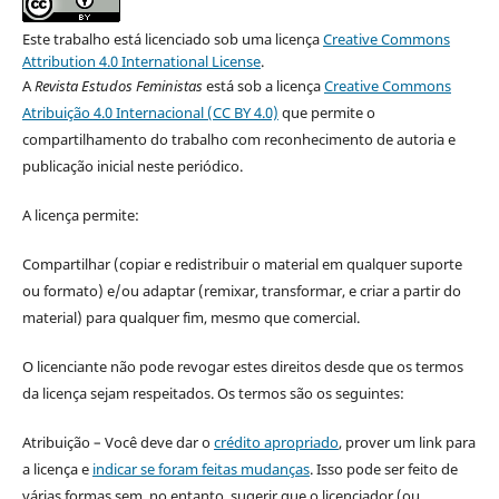
Este trabalho está licenciado sob uma licença
Creative Commons
Attribution 4.0 International License
.
A
Revista Estudos Feministas
está sob a licença
Creative Commons
Atribuição 4.0 Internacional (CC BY 4.0)
que permite o
compartilhamento do trabalho com reconhecimento de autoria e
publicação inicial neste periódico.
A licença permite:
Compartilhar (copiar e redistribuir o material em qualquer suporte
ou formato) e/ou adaptar (remixar, transformar, e criar a partir do
material) para qualquer fim, mesmo que comercial.
O licenciante não pode revogar estes direitos desde que os termos
da licença sejam respeitados. Os termos são os seguintes:
Atribuição – Você deve dar o
crédito apropriado
, prover um link para
a licença e
indicar se foram feitas mudanças
. Isso pode ser feito de
várias formas sem, no entanto, sugerir que o licenciador (ou