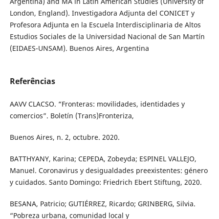
Argentina) and MA in Latin American Studies (University of
London, England). Investigadora Adjunta del CONICET y
Profesora Adjunta en la Escuela Interdisciplinaria de Altos
Estudios Sociales de la Universidad Nacional de San Martín
(EIDAES-UNSAM). Buenos Aires, Argentina
Referências
AAVV CLACSO. “Fronteras: movilidades, identidades y
comercios”. Boletín (Trans)Fronteriza,
Buenos Aires, n. 2, octubre. 2020.
BATTHYANY, Karina; CEPEDA, Zobeyda; ESPINEL VALLEJO,
Manuel. Coronavirus y desigualdades preexistentes: género
y cuidados. Santo Domingo: Friedrich Ebert Stiftung, 2020.
BESANA, Patricio; GUTIÉRREZ, Ricardo; GRINBERG, Silvia.
“Pobreza urbana, comunidad local y