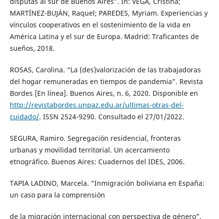
disputas al sur de Buenos Aires”. In: VEGA, Cristina;
MARTÍNEZ-BUJÁN, Raquel; PAREDES, Myriam. Experiencias y
vínculos cooperativos en el sostenimiento de la vida en
América Latina y el sur de Europa. Madrid: Traficantes de
sueños, 2018.
ROSAS, Carolina. “La (des)valorización de las trabajadoras
del hogar remuneradas en tiempos de pandemia”. Revista
Bordes [En línea]. Buenos Aires, n. 6, 2020. Disponible en
http://revistabordes.unpaz.edu.ar/ultimas-otras-del-
cuidado/
. ISSN 2524-9290. Consultado el 27/01/2022.
SEGURA, Ramiro. Segregación residencial, fronteras
urbanas y movilidad territorial. Un acercamiento
etnográfico. Buenos Aires: Cuadernos del IDES, 2006.
TAPIA LADINO, Marcela. “Inmigración boliviana en España:
un caso para la comprensión
de la migración internacional con perspectiva de género”.