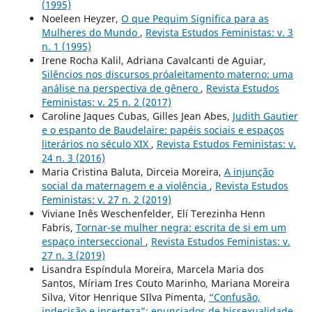
(1995)
Noeleen Heyzer,
O que Pequim Significa para as
Mulheres do Mundo
,
Revista Estudos Feministas: v. 3
n. 1 (1995)
Irene Rocha Kalil, Adriana Cavalcanti de Aguiar,
Silêncios nos discursos próaleitamento materno: uma
análise na perspectiva de gênero
,
Revista Estudos
Feministas: v. 25 n. 2 (2017)
Caroline Jaques Cubas, Gilles Jean Abes,
Judith Gautier
e o espanto de Baudelaire: papéis sociais e espaços
literários no século XIX
,
Revista Estudos Feministas: v.
24 n. 3 (2016)
Maria Cristina Baluta, Dirceia Moreira,
A injunção
social da maternagem e a violência
,
Revista Estudos
Feministas: v. 27 n. 2 (2019)
Viviane Inês Weschenfelder, Elí Terezinha Henn
Fabris,
Tornar-se mulher negra: escrita de si em um
espaço interseccional
,
Revista Estudos Feministas: v.
27 n. 3 (2019)
Lisandra Espíndula Moreira, Marcela Maria dos
Santos, Míriam Ires Couto Marinho, Mariana Moreira
Silva, Vitor Henrique SIlva Pimenta,
“Confusão,
indecisão e incerteza”: enunciados de bissexualidade