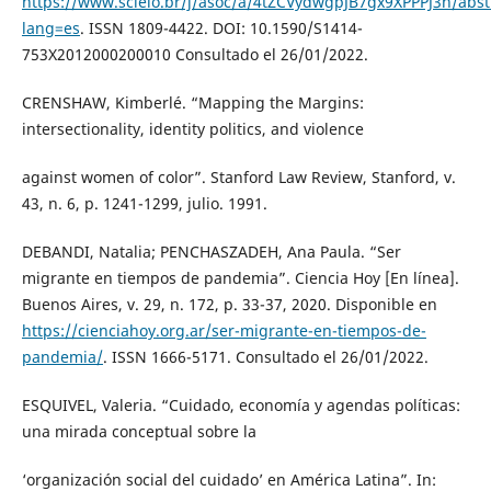
https://www.scielo.br/j/asoc/a/4tZCVydwgpJB7gx9XPPPJ3n/abst
lang=es
. ISSN 1809-4422. DOI: 10.1590/S1414-
753X2012000200010 Consultado el 26/01/2022.
CRENSHAW, Kimberlé. “Mapping the Margins:
intersectionality, identity politics, and violence
against women of color”. Stanford Law Review, Stanford, v.
43, n. 6, p. 1241-1299, julio. 1991.
DEBANDI, Natalia; PENCHASZADEH, Ana Paula. “Ser
migrante en tiempos de pandemia”. Ciencia Hoy [En línea].
Buenos Aires, v. 29, n. 172, p. 33-37, 2020. Disponible en
https://cienciahoy.org.ar/ser-migrante-en-tiempos-de-
pandemia/
. ISSN 1666-5171. Consultado el 26/01/2022.
ESQUIVEL, Valeria. “Cuidado, economía y agendas políticas:
una mirada conceptual sobre la
‘organización social del cuidado’ en América Latina”. In: