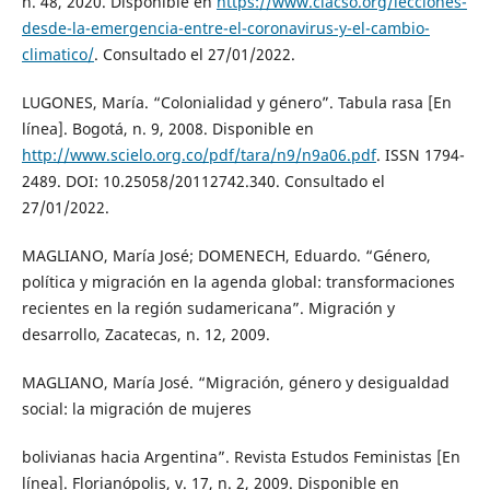
n. 48, 2020. Disponible en
https://www.clacso.org/lecciones-
desde-la-emergencia-entre-el-coronavirus-y-el-cambio-
climatico/
. Consultado el 27/01/2022.
LUGONES, María. “Colonialidad y género”. Tabula rasa [En
línea]. Bogotá, n. 9, 2008. Disponible en
http://www.scielo.org.co/pdf/tara/n9/n9a06.pdf
. ISSN 1794-
2489. DOI: 10.25058/20112742.340. Consultado el
27/01/2022.
MAGLIANO, María José; DOMENECH, Eduardo. “Género,
política y migración en la agenda global: transformaciones
recientes en la región sudamericana”. Migración y
desarrollo, Zacatecas, n. 12, 2009.
MAGLIANO, María José. “Migración, género y desigualdad
social: la migración de mujeres
bolivianas hacia Argentina”. Revista Estudos Feministas [En
línea]. Florianópolis, v. 17, n. 2, 2009. Disponible en