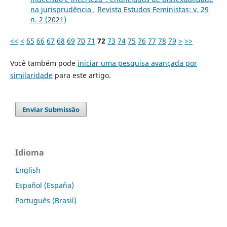
na jurisprudência
,
Revista Estudos Feministas: v. 29
n. 2 (2021)
<<
<
65
66
67
68
69
70
71
72
73
74
75
76
77
78
79
>
>>
Você também pode
iniciar uma pesquisa avançada por
similaridade
para este artigo.
Enviar Submissão
Idioma
English
Español (España)
Português (Brasil)