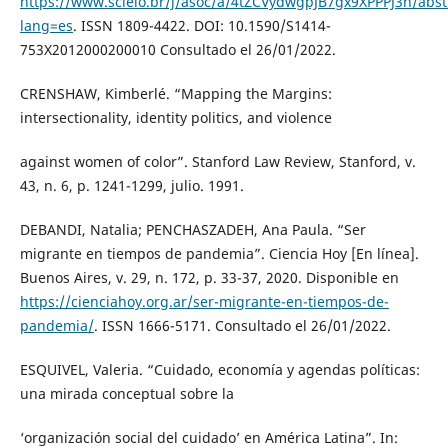
https://www.scielo.br/j/asoc/a/4tZCVydwgpJB7gx9XPPPJ3n/abst
lang=es
. ISSN 1809-4422. DOI: 10.1590/S1414-
753X2012000200010 Consultado el 26/01/2022.
CRENSHAW, Kimberlé. “Mapping the Margins:
intersectionality, identity politics, and violence
against women of color”. Stanford Law Review, Stanford, v.
43, n. 6, p. 1241-1299, julio. 1991.
DEBANDI, Natalia; PENCHASZADEH, Ana Paula. “Ser
migrante en tiempos de pandemia”. Ciencia Hoy [En línea].
Buenos Aires, v. 29, n. 172, p. 33-37, 2020. Disponible en
https://cienciahoy.org.ar/ser-migrante-en-tiempos-de-
pandemia/
. ISSN 1666-5171. Consultado el 26/01/2022.
ESQUIVEL, Valeria. “Cuidado, economía y agendas políticas:
una mirada conceptual sobre la
‘organización social del cuidado’ en América Latina”. In: