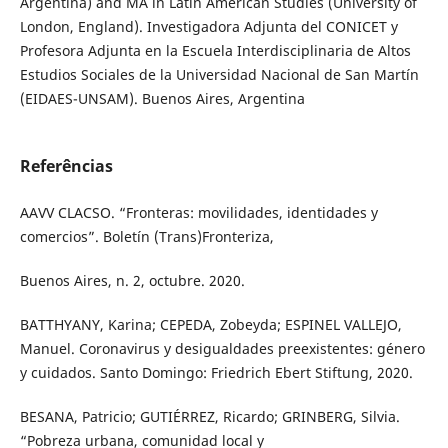
Argentina) and MA in Latin American Studies (University of
London, England). Investigadora Adjunta del CONICET y
Profesora Adjunta en la Escuela Interdisciplinaria de Altos
Estudios Sociales de la Universidad Nacional de San Martín
(EIDAES-UNSAM). Buenos Aires, Argentina
Referências
AAVV CLACSO. “Fronteras: movilidades, identidades y
comercios”. Boletín (Trans)Fronteriza,
Buenos Aires, n. 2, octubre. 2020.
BATTHYANY, Karina; CEPEDA, Zobeyda; ESPINEL VALLEJO,
Manuel. Coronavirus y desigualdades preexistentes: género
y cuidados. Santo Domingo: Friedrich Ebert Stiftung, 2020.
BESANA, Patricio; GUTIÉRREZ, Ricardo; GRINBERG, Silvia.
“Pobreza urbana, comunidad local y