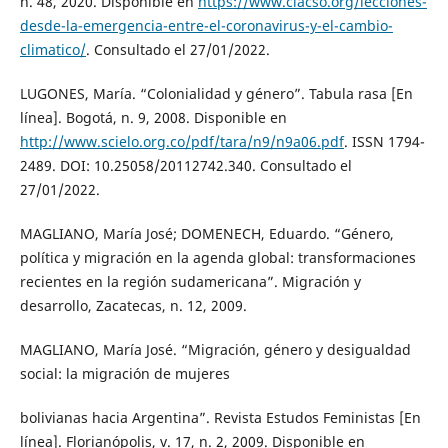
n. 48, 2020. Disponible en
https://www.clacso.org/lecciones-
desde-la-emergencia-entre-el-coronavirus-y-el-cambio-
climatico/
. Consultado el 27/01/2022.
LUGONES, María. “Colonialidad y género”. Tabula rasa [En
línea]. Bogotá, n. 9, 2008. Disponible en
http://www.scielo.org.co/pdf/tara/n9/n9a06.pdf
. ISSN 1794-
2489. DOI: 10.25058/20112742.340. Consultado el
27/01/2022.
MAGLIANO, María José; DOMENECH, Eduardo. “Género,
política y migración en la agenda global: transformaciones
recientes en la región sudamericana”. Migración y
desarrollo, Zacatecas, n. 12, 2009.
MAGLIANO, María José. “Migración, género y desigualdad
social: la migración de mujeres
bolivianas hacia Argentina”. Revista Estudos Feministas [En
línea]. Florianópolis, v. 17, n. 2, 2009. Disponible en