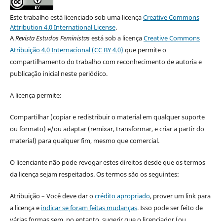
Este trabalho está licenciado sob uma licença
Creative Commons
Attribution 4.0 International License
.
A
Revista Estudos Feministas
está sob a licença
Creative Commons
Atribuição 4.0 Internacional (CC BY 4.0)
que permite o
compartilhamento do trabalho com reconhecimento de autoria e
publicação inicial neste periódico.
A licença permite:
Compartilhar (copiar e redistribuir o material em qualquer suporte
ou formato) e/ou adaptar (remixar, transformar, e criar a partir do
material) para qualquer fim, mesmo que comercial.
O licenciante não pode revogar estes direitos desde que os termos
da licença sejam respeitados. Os termos são os seguintes:
Atribuição – Você deve dar o
crédito apropriado
, prover um link para
a licença e
indicar se foram feitas mudanças
. Isso pode ser feito de
várias formas sem, no entanto, sugerir que o licenciador (ou