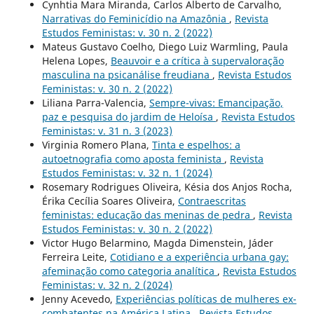
Cynhtia Mara Miranda, Carlos Alberto de Carvalho,
Narrativas do Feminicídio na Amazônia
,
Revista
Estudos Feministas: v. 30 n. 2 (2022)
Mateus Gustavo Coelho, Diego Luiz Warmling, Paula
Helena Lopes,
Beauvoir e a crítica à supervaloração
masculina na psicanálise freudiana
,
Revista Estudos
Feministas: v. 30 n. 2 (2022)
Liliana Parra-Valencia,
Sempre-vivas: Emancipação,
paz e pesquisa do jardim de Heloísa
,
Revista Estudos
Feministas: v. 31 n. 3 (2023)
Virginia Romero Plana,
Tinta e espelhos: a
autoetnografia como aposta feminista
,
Revista
Estudos Feministas: v. 32 n. 1 (2024)
Rosemary Rodrigues Oliveira, Késia dos Anjos Rocha,
Érika Cecília Soares Oliveira,
Contraescritas
feministas: educação das meninas de pedra
,
Revista
Estudos Feministas: v. 30 n. 2 (2022)
Victor Hugo Belarmino, Magda Dimenstein, Jáder
Ferreira Leite,
Cotidiano e a experiência urbana gay:
afeminação como categoria analítica
,
Revista Estudos
Feministas: v. 32 n. 2 (2024)
Jenny Acevedo,
Experiências políticas de mulheres ex-
combatentes na América Latina
,
Revista Estudos