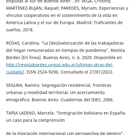
disputas al sur de Buenos Aires”. In: VEGA, Cristina;
MARTÍNEZ-BUJÁN, Raquel; PAREDES, Myriam. Experiencias y
vínculos cooperativos en el sostenimiento de la vida en
América Latina y el sur de Europa. Madrid: Traficantes de
sueños, 2018.
ROSAS, Carolina. “La (des)valorización de las trabajadoras
del hogar remuneradas en tiempos de pandemia”. Revista
Bordes [En línea]. Buenos Aires, n. 6, 2020. Disponible en
http://revistabordes.unpaz.edu.ar/ultimas-otras-del-
cuidado/
. ISSN 2524-9290. Consultado el 27/01/2022.
SEGURA, Ramiro. Segregación residencial, fronteras
urbanas y movilidad territorial. Un acercamiento
etnográfico. Buenos Aires: Cuadernos del IDES, 2006.
TAPIA LADINO, Marcela. “Inmigración boliviana en España:
un caso para la comprensión
de la migración internacional con perspectiva de género”.