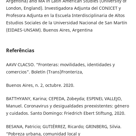
Argentina) and MA in Latin American Studies (University of
London, England). Investigadora Adjunta del CONICET y
Profesora Adjunta en la Escuela Interdisciplinaria de Altos
Estudios Sociales de la Universidad Nacional de San Martín
(EIDAES-UNSAM). Buenos Aires, Argentina
Referências
AAVV CLACSO. “Fronteras: movilidades, identidades y
comercios”. Boletín (Trans)Fronteriza,
Buenos Aires, n. 2, octubre. 2020.
BATTHYANY, Karina; CEPEDA, Zobeyda; ESPINEL VALLEJO,
Manuel. Coronavirus y desigualdades preexistentes: género
y cuidados. Santo Domingo: Friedrich Ebert Stiftung, 2020.
BESANA, Patricio; GUTIÉRREZ, Ricardo; GRINBERG, Silvia.
“Pobreza urbana, comunidad local y