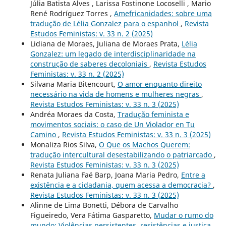
Júlia Batista Alves , Larissa Fostinone Locoselli , Mario
René Rodríguez Torres ,
Amefricanidades: sobre uma
tradução de Lélia Gonzalez para o espanhol
,
Revista
Estudos Feministas: v. 33 n. 2 (2025)
Lidiana de Moraes, Juliana de Moraes Prata,
Lélia
Gonzalez: um legado de interdisciplinaridade na
construção de saberes decoloniais
,
Revista Estudos
Feministas: v. 33 n. 2 (2025)
Silvana Maria Bitencourt,
O amor enquanto direito
necessário na vida de homens e mulheres negras
,
Revista Estudos Feministas: v. 33 n. 3 (2025)
Andréa Moraes da Costa,
Tradução feminista e
movimentos sociais: o caso de Un Violador en Tu
Camino
,
Revista Estudos Feministas: v. 33 n. 3 (2025)
Monaliza Rios Silva,
O Que os Machos Querem:
tradução intercultural desestabilizando o patriarcado
,
Revista Estudos Feministas: v. 33 n. 3 (2025)
Renata Juliana Faé Barp, Joana Maria Pedro,
Entre a
existência e a cidadania, quem acessa a democracia?
,
Revista Estudos Feministas: v. 33 n. 3 (2025)
Alinne de Lima Bonetti, Débora de Carvalho
Figueiredo, Vera Fátima Gasparetto,
Mudar o rumo do
mundo: Violências persistentes, resistências e justiça