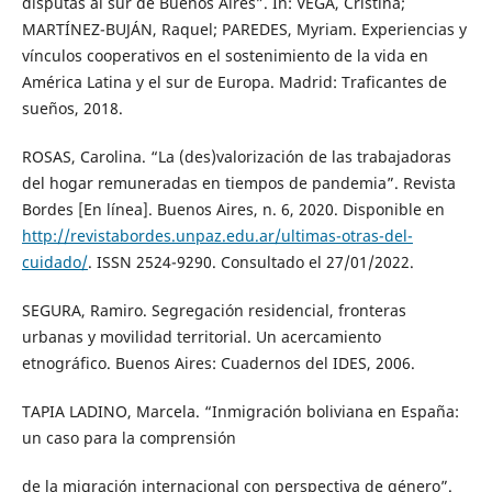
disputas al sur de Buenos Aires”. In: VEGA, Cristina;
MARTÍNEZ-BUJÁN, Raquel; PAREDES, Myriam. Experiencias y
vínculos cooperativos en el sostenimiento de la vida en
América Latina y el sur de Europa. Madrid: Traficantes de
sueños, 2018.
ROSAS, Carolina. “La (des)valorización de las trabajadoras
del hogar remuneradas en tiempos de pandemia”. Revista
Bordes [En línea]. Buenos Aires, n. 6, 2020. Disponible en
http://revistabordes.unpaz.edu.ar/ultimas-otras-del-
cuidado/
. ISSN 2524-9290. Consultado el 27/01/2022.
SEGURA, Ramiro. Segregación residencial, fronteras
urbanas y movilidad territorial. Un acercamiento
etnográfico. Buenos Aires: Cuadernos del IDES, 2006.
TAPIA LADINO, Marcela. “Inmigración boliviana en España:
un caso para la comprensión
de la migración internacional con perspectiva de género”.