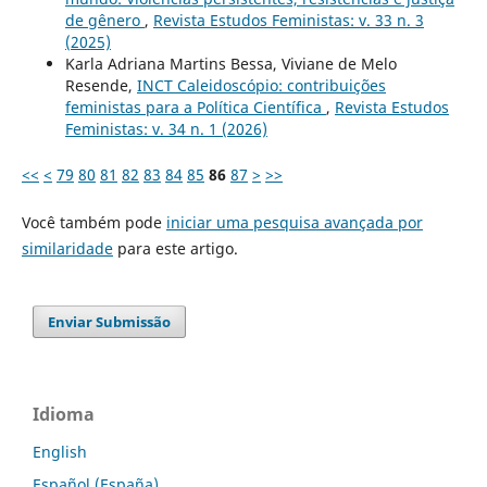
de gênero
,
Revista Estudos Feministas: v. 33 n. 3
(2025)
Karla Adriana Martins Bessa, Viviane de Melo
Resende,
INCT Caleidoscópio: contribuições
feministas para a Política Científica
,
Revista Estudos
Feministas: v. 34 n. 1 (2026)
<<
<
79
80
81
82
83
84
85
86
87
>
>>
Você também pode
iniciar uma pesquisa avançada por
similaridade
para este artigo.
Enviar Submissão
Idioma
English
Español (España)