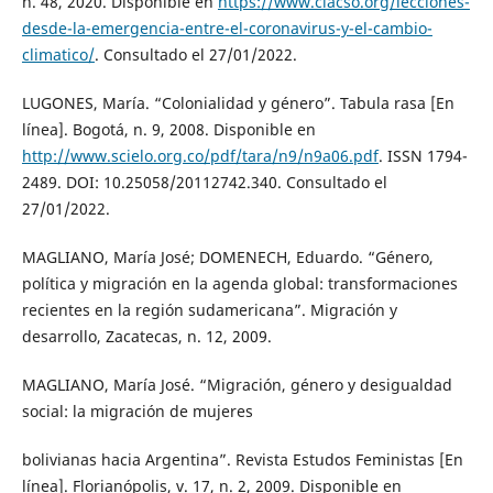
n. 48, 2020. Disponible en
https://www.clacso.org/lecciones-
desde-la-emergencia-entre-el-coronavirus-y-el-cambio-
climatico/
. Consultado el 27/01/2022.
LUGONES, María. “Colonialidad y género”. Tabula rasa [En
línea]. Bogotá, n. 9, 2008. Disponible en
http://www.scielo.org.co/pdf/tara/n9/n9a06.pdf
. ISSN 1794-
2489. DOI: 10.25058/20112742.340. Consultado el
27/01/2022.
MAGLIANO, María José; DOMENECH, Eduardo. “Género,
política y migración en la agenda global: transformaciones
recientes en la región sudamericana”. Migración y
desarrollo, Zacatecas, n. 12, 2009.
MAGLIANO, María José. “Migración, género y desigualdad
social: la migración de mujeres
bolivianas hacia Argentina”. Revista Estudos Feministas [En
línea]. Florianópolis, v. 17, n. 2, 2009. Disponible en