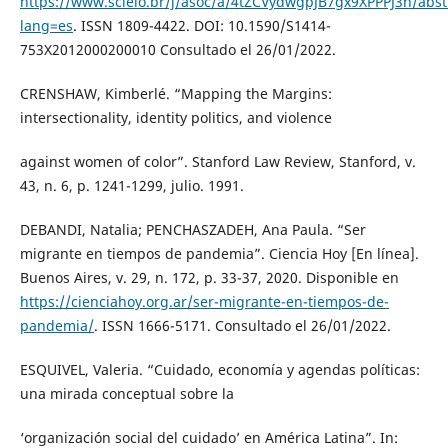
https://www.scielo.br/j/asoc/a/4tZCVydwgpJB7gx9XPPPJ3n/abst
lang=es
. ISSN 1809-4422. DOI: 10.1590/S1414-
753X2012000200010 Consultado el 26/01/2022.
CRENSHAW, Kimberlé. “Mapping the Margins:
intersectionality, identity politics, and violence
against women of color”. Stanford Law Review, Stanford, v.
43, n. 6, p. 1241-1299, julio. 1991.
DEBANDI, Natalia; PENCHASZADEH, Ana Paula. “Ser
migrante en tiempos de pandemia”. Ciencia Hoy [En línea].
Buenos Aires, v. 29, n. 172, p. 33-37, 2020. Disponible en
https://cienciahoy.org.ar/ser-migrante-en-tiempos-de-
pandemia/
. ISSN 1666-5171. Consultado el 26/01/2022.
ESQUIVEL, Valeria. “Cuidado, economía y agendas políticas:
una mirada conceptual sobre la
‘organización social del cuidado’ en América Latina”. In: