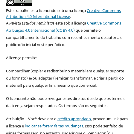
Este trabalho está licenciado sob uma licença
Creative Commons
Attribution 4.0 International License
.
A
Revista Estudos Feministas
está sob a licença
Creative Commons
Atribuição 4.0 Internacional (CC BY 4.0)
que permite o
compartilhamento do trabalho com reconhecimento de autoria e
publicação inicial neste periódico.
A licença permite:
Compartilhar (copiar e redistribuir o material em qualquer suporte
ou formato) e/ou adaptar (remixar, transformar, e criar a partir do
material) para qualquer fim, mesmo que comercial.
O licenciante não pode revogar estes direitos desde que os termos
da licença sejam respeitados. Os termos são os seguintes:
Atribuição – Você deve dar o
crédito apropriado
, prover um link para
a licença e
indicar se foram feitas mudanças
. Isso pode ser feito de
várias formas sem, no entanto, sugerir que o licenciador (ou