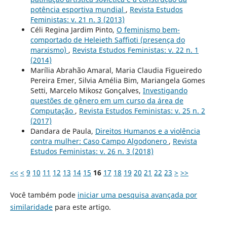
potência esportiva mundial
,
Revista Estudos
Feministas: v. 21 n. 3 (2013)
Céli Regina Jardim Pinto,
O feminismo bem-
comportado de Heleieth Saffioti (presença do
marxismo)
,
Revista Estudos Feministas: v. 22 n. 1
(2014)
Marília Abrahão Amaral, Maria Claudia Figueiredo
Pereira Emer, Silvia Amélia Bim, Mariangela Gomes
Setti, Marcelo Mikosz Gonçalves,
Investigando
questões de gênero em um curso da área de
Computação
,
Revista Estudos Feministas: v. 25 n. 2
(2017)
Dandara de Paula,
Direitos Humanos e a violência
contra mulher: Caso Campo Algodonero
,
Revista
Estudos Feministas: v. 26 n. 3 (2018)
<<
<
9
10
11
12
13
14
15
16
17
18
19
20
21
22
23
>
>>
Você também pode
iniciar uma pesquisa avançada por
similaridade
para este artigo.