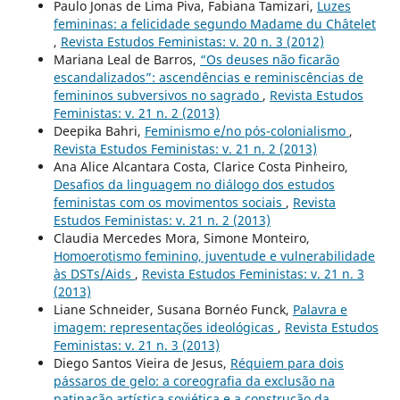
Paulo Jonas de Lima Piva, Fabiana Tamizari,
Luzes
femininas: a felicidade segundo Madame du Châtelet
,
Revista Estudos Feministas: v. 20 n. 3 (2012)
Mariana Leal de Barros,
“Os deuses não ficarão
escandalizados”: ascendências e reminiscências de
femininos subversivos no sagrado
,
Revista Estudos
Feministas: v. 21 n. 2 (2013)
Deepika Bahri,
Feminismo e/no pós-colonialismo
,
Revista Estudos Feministas: v. 21 n. 2 (2013)
Ana Alice Alcantara Costa, Clarice Costa Pinheiro,
Desafios da linguagem no diálogo dos estudos
feministas com os movimentos sociais
,
Revista
Estudos Feministas: v. 21 n. 2 (2013)
Claudia Mercedes Mora, Simone Monteiro,
Homoerotismo feminino, juventude e vulnerabilidade
às DSTs/Aids
,
Revista Estudos Feministas: v. 21 n. 3
(2013)
Liane Schneider, Susana Bornéo Funck,
Palavra e
imagem: representações ideológicas
,
Revista Estudos
Feministas: v. 21 n. 3 (2013)
Diego Santos Vieira de Jesus,
Réquiem para dois
pássaros de gelo: a coreografia da exclusão na
patinação artística soviética e a construção da