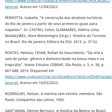
https://www.scielo.br/j/topoi/a/yy9vP5JS9VSb9MCmrxCWZBG/?
lang=pt
. Acesso em 12/04/2022.
PERROTTA, Isabella. “A construção dos atrativos turísticos
do Rio de Janeiro a partir de seus primeiros guias para
viajantes”. In: CASTRO, Celso; GUIMARÃES, Valéria Lima;
MAGALHÃES, Aline Montenegro (Orgs.). História do Turismo
no Brasil. Rio de Janeiro: Editora da FGV, 2013. p. 37-52.
PONTES, Heloísa; CESAR, Rafael do Nascimento. “Da orla à
sala de jantar: gênero e domesticidade na bossa nova e na
tropicália”. Novos Estudos CEBRAP, São Paulo, v. 3, n. 38, p.
667-688, 2019. Disponível em
https://www.scielo.br/j/nec/a/y3Zsxt85zmTdG3CgVZ5d6Tw/abst
lang=pt
. Acesso em 10/03/2022.
RODRIGUES, Nelson. A menina sem estrela: memória. São
Paulo: Companhia das Letras, 1993.
SANT’ANNA, Denise Bernuzzi. A História da Beleza no Brasil.