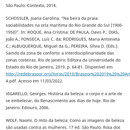
São Paulo: Contexto, 2014.
SCHOSSLER, Joana Carolina. “Na beira da praia:
sociabilidades na orla marítima do Rio Grande do Sul (1900-
1950)”. In: ROQUE, Ana Cristina; DE PAULA, Davis P.; DIAS,
João A.; FONSECA, Luís C. da; RODRIGUES, Maria Antonieta
C.; ALBUQUERQUE, Miguel da G.; PEREIRA, Silvia D. (Eds.).
Saindo da zona de conforto: a interdisciplinaridade das
zonas costeiras. Rio de Janeiro: Editora da Universidade do
Estado do Rio de Janeiro, 2019. p. 64-81. Disponível em
http://redebraspor.org/livros/2019/Braspor%202019%20%20Ar
4.pdf. Acesso em 11/03/2022.
VIGARELLO, Georges. História da beleza: o corpo e a arte de
se embelezar, do Renascimento aos dias de hoje. Rio de
Janeiro: Ediouro, 2006.
WOLF, Naomi. O mito da beleza: Como as imagens de beleza
são usadas contra as mulheres. 17 ed. São Paulo: Rosa dos